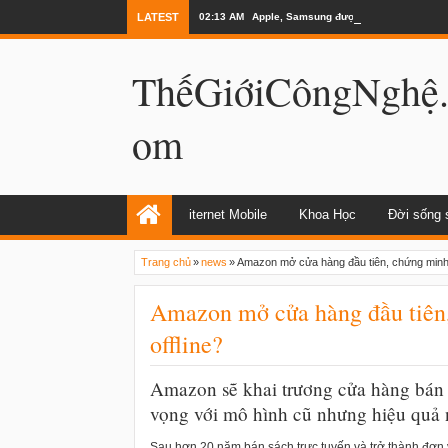
LATEST
02:13 AM
Apple, Samsung được kêu gọi chặn ứng 
ThếGiớiCôngNghệ
om
iternet Mobile
Khoa Học
Đời sống 
Trang chủ
»
news
»
Amazon mở cửa hàng đầu tiên, chứng minh 
Amazon mở cửa hàng đầu tiên
offline?
Amazon sẽ khai trương cửa hàng bán s
vọng với mô hình cũ nhưng hiệu quả 
Sau hơn 20 năm bán sách trực tuyến và trở thành đơn v