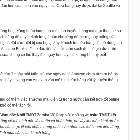
e đầu tiên của mình vào ngày mai. Cửa hàng này được đặt tại Seattle và
không hoạt động hoàn toàn như mô hình truyền thống mà dựa theo cơ sở
h hàng để quyết định tới giá bán cho từng đối tượng hay rating của
g sẽ đặt các thiết bị của họ tại đây. Khách tới cửa hàng có thể dùng thử
ủa Amazon Books offline đầu tiên là mỗi cuốn sách đều có giá dựa trên
 của chúng có thể thay đổi ngay trên tay mà không hề hay biết.
 mở cửa 7 ngày mỗi tuần, trừ các ngày nghỉ. Amazon chưa đưa ra bất kỳ
ho thấy hi vọng của Amazon vào mô hình cửa hàng vật lý truyền thống.
củng cố thêm việc Thương mại điện tử trong nước cần kết hợp tốt online
khó có thể tách rời.
 Giám đốc Khối TMĐT Zamba VCCorp với những website TMĐT kết
ông có mô hình nào là chuẩn và hoàn hảo, do vậy khi triển khai dự án
nhu cầu thực tế của khách hàng nhất, cần phân tích thói quen tiêu dùng,
 định mua sắm của khách hàng.