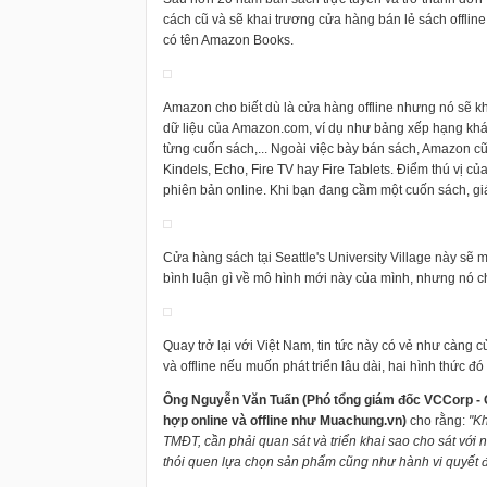
cách cũ và sẽ khai trương cửa hàng bán lẻ sách offlin
có tên Amazon Books.
Amazon cho biết dù là cửa hàng offline nhưng nó sẽ 
dữ liệu của Amazon.com, ví dụ như bảng xếp hạng khác
từng cuốn sách,... Ngoài việc bày bán sách, Amazon cũn
Kindels, Echo, Fire TV hay Fire Tablets. Điểm thú vị c
phiên bản online. Khi bạn đang cầm một cuốn sách, giá
Cửa hàng sách tại Seattle's University Village này sẽ
bình luận gì về mô hình mới này của mình, nhưng nó c
Quay trở lại với Việt Nam, tin tức này có vẻ như càng 
và offline nếu muốn phát triển lâu dài, hai hình thức đó 
Ông Nguyễn Văn Tuấn (Phó tổng giám đốc VCCorp -
hợp online và offline như Muachung.vn)
cho rằng:
"Kh
TMĐT, cần phải quan sát và triển khai sao cho sát với 
thói quen lựa chọn sản phẩm cũng như hành vi quyết