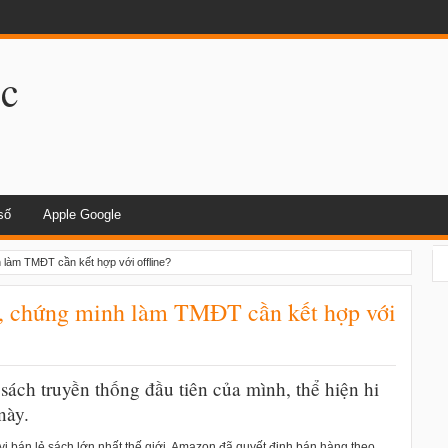
dụng khi lái xe
.c
số
Apple Google
làm TMĐT cần kết hợp với offline?
, chứng minh làm TMĐT cần kết hợp với
ách truyền thống đầu tiên của mình, thể hiện hi
này.
ị bán lẻ sách lớn nhất thế giới, Amazon đã quyết định bán hàng theo