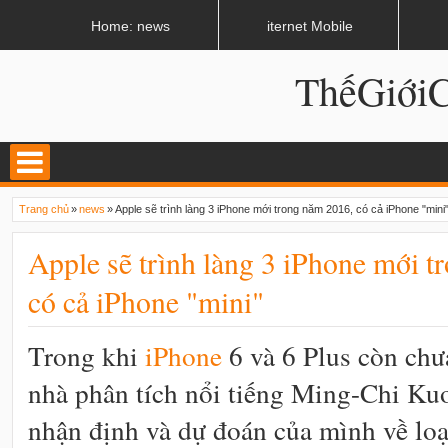
LATEST
02:13 AM
Apple, Samsung được kêu gọi chặn ứng dụng khi lái xe
Home: news
iternet Mobile
ThếGiớ
Trang chủ
»
news
»
Apple sẽ trình làng 3 iPhone mới trong năm 2016, có cả iPhone "mini
Apple sẽ trình làng 3 iPhone mới 
có cả iPhone "mini"
Trong khi
i
Phone
6 và 6 Plus còn chưa
nhà phân tích nổi tiếng Ming-Chi Ku
nhận định và dự đoán của mình về lo