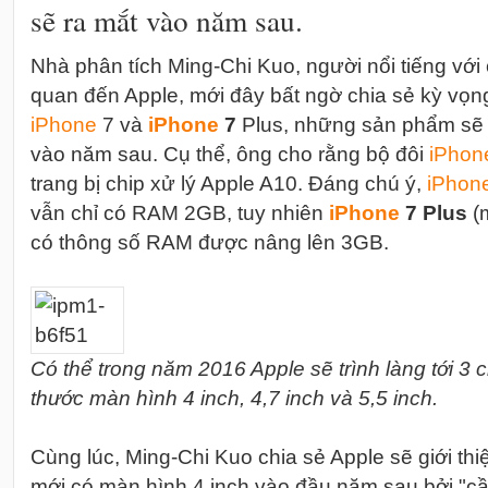
sẽ ra mắt vào năm sau.
Nhà phân tích Ming-Chi Kuo, người nổi tiếng với 
quan đến Apple, mới đây bất ngờ chia sẻ kỳ vọn
i
Phone
7 và
i
Phone
7
Plus, những sản phẩm s
vào năm sau. Cụ thể, ông cho rằng bộ đôi
i
Phon
trang bị chip xử lý Apple A10. Đáng chú ý,
i
Phon
vẫn chỉ có RAM 2GB, tuy nhiên
i
Phone
7 Plus
(m
có thông số RAM được nâng lên 3GB.
Có thể trong năm 2016 Apple sẽ trình làng tới 3 
thước màn hình 4 inch, 4,7 inch và 5,5 inch.
Cùng lúc, Ming-Chi Kuo chia sẻ Apple sẽ giới t
mới có màn hình 4 inch vào đầu năm sau bởi "cầ