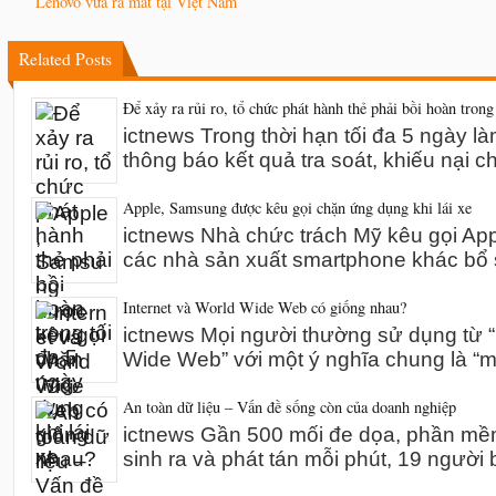
Lenovo vừa ra mắt tại Việt Nam
Related Posts
Để xảy ra rủi ro, tổ chức phát hành thẻ phải bồi hoàn trong
ictnews Trong thời hạn tối đa 5 ngày l
thông báo kết quả tra soát, khiếu nại 
Apple, Samsung được kêu gọi chặn ứng dụng khi lái xe
ictnews Nhà chức trách Mỹ kêu gọi A
các nhà sản xuất smartphone khác bổ 
Internet và World Wide Web có giống nhau?
ictnews Mọi người thường sử dụng từ “I
Wide Web” với một ý nghĩa chung là “m
An toàn dữ liệu – Vấn đề sống còn của doanh nghiệp
ictnews Gần 500 mối đe dọa, phần mề
sinh ra và phát tán mỗi phút, 19 người 