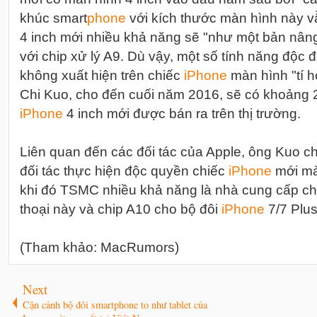
khúc smart
phone
với kích thước màn hình này v
4 inch mới nhiều khả năng sẽ "như một bản nân
với chip xử lý A9. Dù vậy, một số tính năng độc
không xuất hiện trên chiếc
i
Phone
màn hình "tí h
Chi Kuo, cho đến cuối năm 2016, sẽ có khoảng 
i
Phone
4 inch mới được bán ra trên thị trường.
Liên quan đến các đối tác của Apple, ông Kuo ch
đối tác thực hiện độc quyền chiếc
i
Phone
mới mà
khi đó TSMC nhiều khả năng là nhà cung cấp chi
thoại này và chip A10 cho bộ đôi
i
Phone
7/7 Plus
(Tham khảo: MacRumors)
Next
Cận cảnh bộ đôi smartphone to như tablet của