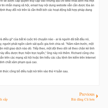
Anh sẽ được cấp quyền truy cập vào những địa chỉ web nhất định mà một
hư tin nhắn mạng xã hội, email hay nội dung website vẫn cần được tòa án
định thay đổi nói trên là cần thiết bởi các hoạt động bất hợp pháp đang
à điều gì" của bất kì cuộc trò chuyện nào - ai là người đã bắt đầu nó,
rry, người phát ngôn cảnh sát quốc gia Anh chia sẻ. "Năm năm trước, một
ện một giao dịch nào đó. Tiếp theo, một đội theo dõi sẽ theo chân kẻ tình
này đều được thực hiện trực tuyến," ông này nói thêm. Richard cũng cho
hắn trên các mạng xã hội hoặc tìm hiểu các câu lệnh tìm kiếm trên Internet
tính chất xâm phạm quá cao.
 thức công bố điều luật nói trên vào thứ 4 tuần sau.
Previous
nh sắp
Bài đăng Cũ hơn