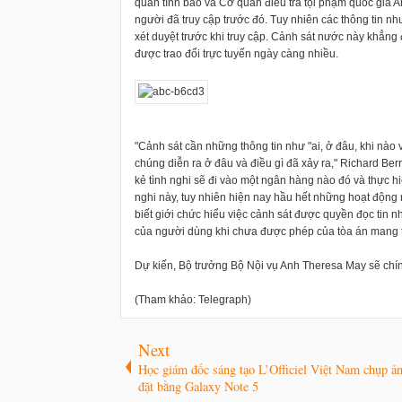
quan tình báo và Cơ quan điều tra tội phạm quốc gia 
người đã truy cập trước đó. Tuy nhiên các thông tin n
xét duyệt trước khi truy cập. Cảnh sát nước này khẳng 
được trao đổi trực tuyến ngày càng nhiều.
"Cảnh sát cần những thông tin như "ai, ở đâu, khi nào v
chúng diễn ra ở đâu và điều gì đã xảy ra," Richard Be
kẻ tình nghi sẽ đi vào một ngân hàng nào đó và thực hi
nghi này, tuy nhiên hiện nay hầu hết những hoạt động 
biết giới chức hiểu việc cảnh sát được quyền đọc tin n
của người dùng khi chưa được phép của tòa án mang 
Dự kiến, Bộ trưởng Bộ Nội vụ Anh Theresa May sẽ chính
(Tham khảo: Telegraph)
Next
Học giám đốc sáng tạo L’Officiel Việt Nam chụp ả
đặt bằng Galaxy Note 5