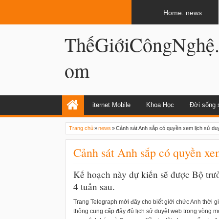
LATEST
02:13 AM
Apple, Samsung được kêu gọi chặn ứng 
Home: news
ThếGiớiCôngNghệ
om
iternet Mobile
Khoa Học
Đời sống 
Trang chủ
»
news
»
Cảnh sát Anh sắp có quyền xem lịch sử duy
Cảnh sát Anh sắp có quyền xem
Kế hoạch này dự kiến sẽ được Bộ tr
4 tuần sau.
Trang Telegraph mới đây cho biết giới chức Anh thời g
thông cung cấp đầy đủ lịch sử duyệt web trong vòng mộ