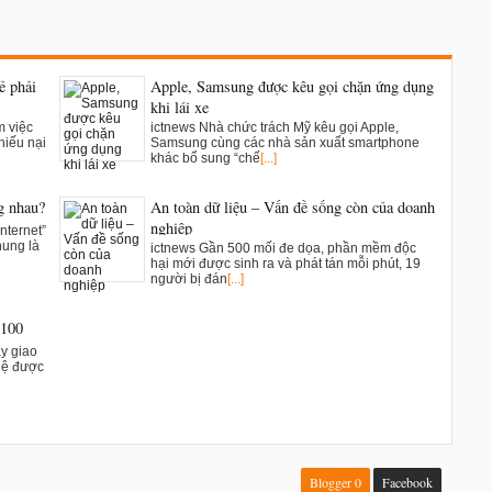
ẻ phải
Apple, Samsung được kêu gọi chặn ứng dụng
khi lái xe
m việc
ictnews Nhà chức trách Mỹ kêu gọi Apple,
hiếu nại
Samsung cùng các nhà sản xuất smartphone
khác bổ sung “chế
[...]
g nhau?
An toàn dữ liệu – Vấn đề sống còn của doanh
nghiệp
nternet”
hung là
ictnews Gần 500 mối đe dọa, phần mềm độc
hại mới được sinh ra và phát tán mỗi phút, 19
người bị đán
[...]
2100
ay giao
ghệ được
Blogger
0
Facebook