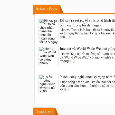
Related Posts
Để xảy ra rủi ro, tổ chức phát hành th
bồi hoàn trong tối đa 5 ngày
ictnews Trong thời hạn tối đa 5 ngày là
kể từ ngày thông báo kết quả tra soát, k
cho
[...]
Internet và World Wide Web có giốn
ictnews Mọi người thường sử dụng từ “I
và “World Wide Web” với một ý nghĩa c
“mạng t
[...]
9 siêu công nghệ được kỳ vọng năm 
Cuộc sống bất tử, điều khiển thời tiết h
tiếp trong tâm thức... là những công n
kỳ v
[...]
0
nhận xét