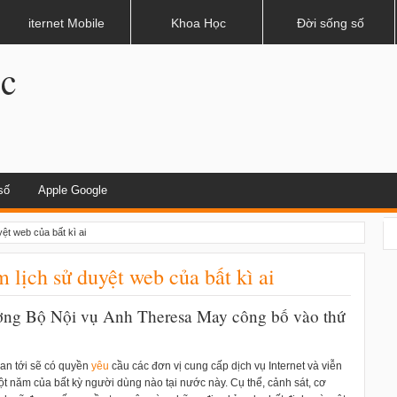
dụng khi lái xe
iternet Mobile
Khoa Học
Đời sống số
.c
số
Apple Google
ệt web của bất kì ai
 lịch sử duyệt web của bất kì ai
ưởng Bộ Nội vụ Anh Theresa May công bố vào thứ
ian tới sẽ có quyền
yêu
cầu các đơn vị cung cấp dịch vụ Internet và viễn
t năm của bất kỳ người dùng nào tại nước này. Cụ thể, cảnh sát, cơ