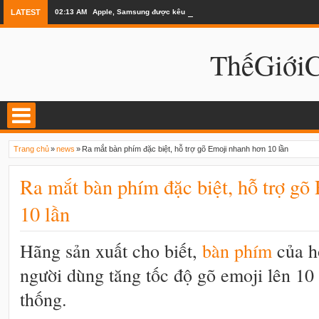
LATEST
02:13 AM
Apple, Samsung được kêu gọi chặn ứng dụng khi lái xe
ThếGiớ
Trang chủ
»
news
»
Ra mắt bàn phím đặc biệt, hỗ trợ gõ Emoji nhanh hơn 10 lần
Ra mắt bàn phím đặc biệt, hỗ trợ gõ
10 lần
Hãng sản xuất cho biết,
bàn phím
của h
người dùng tăng tốc độ gõ emoji lên 10 
thống.