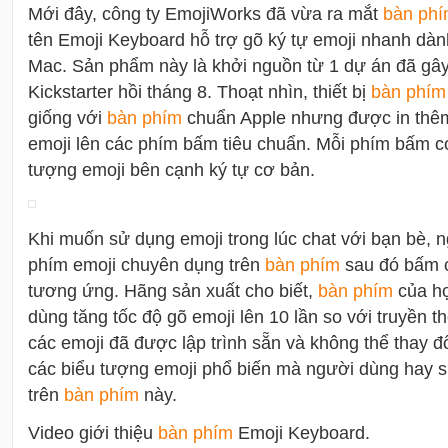
Mới đây, công ty EmojiWorks đã vừa ra mắt
bàn ph
tên Emoji Keyboard hỗ trợ gõ ký tự emoji nhanh dành
Mac. Sản phẩm này là khởi nguồn từ 1 dự án đã gây
Kickstarter hồi tháng 8. Thoạt nhìn, thiết bị
bàn phím
giống với
bàn phím
chuẩn Apple nhưng được in thêm
emoji lên các phím bấm tiêu chuẩn. Mỗi phím bấm có
tượng emoji bên cạnh ký tự cơ bản.
Khi muốn sử dụng emoji trong lúc chat với bạn bè, 
phím emoji chuyên dụng trên
bàn phím
sau đó bấm c
tương ứng. Hãng sản xuất cho biết,
bàn phím
của họ
dùng tăng tốc độ gõ emoji lên 10 lần so với truyền thố
các emoji đã được lập trình sẵn và không thể thay đổ
các biểu tượng emoji phổ biến mà người dùng hay s
trên
bàn phím
này.
Video giới thiệu
bàn phím
Emoji Keyboard.