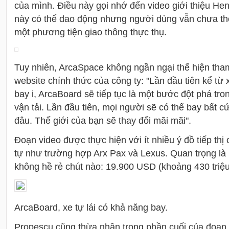
của mình. Điều này gọi nhớ đến video giới thiệu Hend
này có thể dao động nhưng người dùng vẫn chưa thể
một phương tiện giao thông thực thụ.
Tuy nhiên, ArcaSpace không ngần ngại thể hiện tha
website chính thức của công ty: "Lần đầu tiên kể từ 
bay i, ArcaBoard sẽ tiếp tục là một bước đột phá tro
vận tải. Lần đầu tiên, mọi người sẽ có thể bay bất cứ
đâu. Thế giới của bạn sẽ thay đổi mãi mãi".
Đoạn video được thực hiện với ít nhiều ý đồ tiếp th
tự như trường hợp Arx Pax và Lexus. Quan trọng là
không hề rẻ chút nào: 19.900 USD (khoảng 430 triệu
ArcaBoard, xe tự lái có khả năng bay.
Propescu cũng thừa nhận trong phần cuối của đoạn v