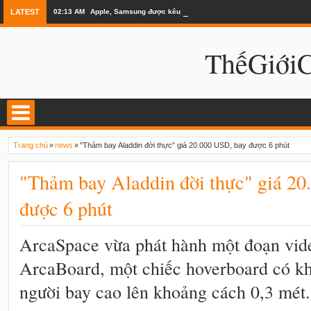
LATEST
02:13 AM
Apple, Samsung được kêu gọi chặn ứng dụng khi lái xe
ThếGiớ
Trang chủ
»
news
»
"Thảm bay Aladdin đời thực" giá 20.000 USD, bay được 6 phút
"Thảm bay Aladdin đời thực" giá 2
được 6 phút
ArcaSpace vừa phát hành một đoạn vide
ArcaBoard, một chiếc hoverboard có k
người bay cao lên khoảng cách 0,3 mét.