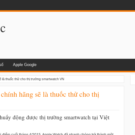
dụng khi lái xe
.c
số
Apple Google
ẽ là thuốc thử cho thị trường smartwatch VN
chính hãng sẽ là thuốc thử cho thị
huấy động được thị trường smartwatch tại Việt
ời điểm cuối tháng 4/2015, Apple Watch đã nhanh chóng trở thành một