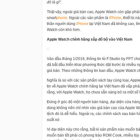
đó là gì".
Thật vậy, ngoài giá bán cao, Apple Watch còn gặp phải mộ
smart
phone
. Ngoài các sản phẩm là
i
Phone
, thiết bị 
thân người dùng
i
Phone
tại Việt Nam đã không cao, t
Watch còn khó hơn.
Apple Watch chính hãng sắp đổ bộ vào Việt Nam
Vào đầu tháng 1/2016, thông tin từ F.Studio by FPT cho
đã bắt đầu triển khai phương thức đặt trước từ nhiều 
giá bán. Theo những thông tin ban đầu, Apple Watch c
Nghĩa là so với các sản phẩm xách tay cùng loại, Appl
tin về Apple Watch chính hãng tại Việt Nam đã vấp phả
rằng, với Apple Watch, họ chưa sẵn sàng bỏ ra một số
Đứng ở góc độ một người bán hàng, đại diện cửa hàng 
dùng không nên chỉ nhìn vào giá bán cao của Apple 
lệch đó là dễ hiểu. Ngoài ra, các chính sách sau bán
xuất xứ.
Vị đại diện này cho rằng, bất kì sản phẩm nào muốn bán
muốn bán tốt phải có phong trào ROM Cook, nhiều tùy b