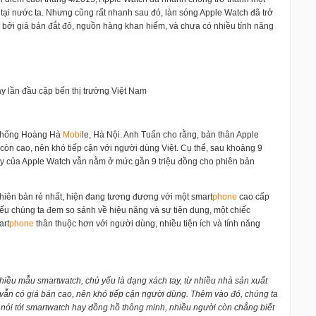
i tại nước ta. Nhưng cũng rất nhanh sau đó, làn sóng Apple Watch đã trở
là bởi giá bán đắt đỏ, nguồn hàng khan hiếm, và chưa có nhiều tính năng
y lần đầu cập bến thị trường Việt Nam
 thống Hoàng Hà
Mobi
le, Hà Nội. Anh Tuấn cho rằng, bản thân Apple
òn cao, nên khó tiếp cận với người dùng Việt. Cụ thể, sau khoảng 9
 tay của Apple Watch vẫn nằm ở mức gần 9 triệu đồng cho phiên bản
hiên bản rẻ nhất, hiện đang tương đương với một smart
phone
cao cấp
nếu chúng ta đem so sánh về hiệu năng và sự tiện dụng, một chiếc
art
phone
thân thuộc hơn với người dùng, nhiều tiện ích và tính năng
nhiều mẫu smartwatch, chủ yếu là dạng xách tay, từ nhiều nhà sản xuất
h vẫn có giá bán cao, nên khó tiếp cận người dùng. Thêm vào đó, chúng ta
 nói tới smartwatch hay đồng hồ thông minh, nhiều người còn chẳng biết