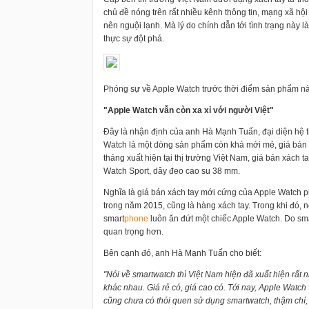
chủ đề nóng trên rất nhiều kênh thông tin, mạng xã hộ
nên nguội lạnh. Mà lý do chính dẫn tới tình trạng này 
thực sự đột phá.
Phóng sự về Apple Watch trước thời điểm sản phẩm nà
"Apple Watch vẫn còn xa xỉ với người Việt"
Đây là nhận định của anh Hà Mạnh Tuấn, đại diện hệ
Watch là một dòng sản phẩm còn khá mới mẻ, giá bán c
tháng xuất hiện tại thị trường Việt Nam, giá bán xách
Watch Sport, dây đeo cao su 38 mm.
Nghĩa là giá bán xách tay mới cứng của Apple Watch p
trong năm 2015, cũng là hàng xách tay. Trong khi đó, 
smart
phone
luôn ăn đứt một chiếc Apple Watch. Do sm
quan trọng hơn.
Bên cạnh đó, anh Hà Mạnh Tuấn cho biết:
"Nói về smartwatch thì Việt Nam hiện đã xuất hiện rất 
khác nhau. Giá rẻ có, giá cao có. Tới nay, Apple Watc
cũng chưa có thói quen sử dụng smartwatch, thậm chí,