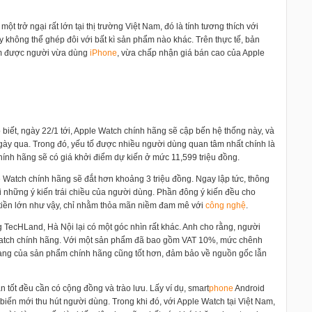
t trở ngại rất lớn tại thị trường Việt Nam, đó là tính tương thích với
này không thể ghép đôi với bất kì sản phẩm nào khác. Trên thực tế, bản
ìm được người vừa dùng
i
Phone
, vừa chấp nhận giá bán cao của Apple
 biết, ngày 22/1 tới, Apple Watch chính hãng sẽ cập bến hệ thống này, và
ngày qua. Trong đó, yếu tố được nhiều người dùng quan tâm nhất chính là
hính hãng sẽ có giá khởi điểm dự kiến ở mức 11,599 triệu đồng.
e Watch chính hãng sẽ đắt hơn khoảng 3 triệu đồng. Ngay lập tức, thông
i những ý kiến trái chiều của người dùng. Phần đông ý kiến đều cho
 tiền lớn như vậy, chỉ nhằm thỏa mãn niềm đam mê với
công nghệ
.
TecHLand, Hà Nội lại có một góc nhìn rất khác. Anh cho rằng, người
Watch chính hãng. Với một sản phẩm đã bao gồm VAT 10%, mức chênh
 hàng của sản phẩm chính hãng cũng tốt hơn, đảm bảo về nguồn gốc lẫn
 tốt đều cần có cộng đồng và trào lưu. Lấy ví dụ, smart
phone
Android
iến mới thu hút người dùng. Trong khi đó, với Apple Watch tại Việt Nam,