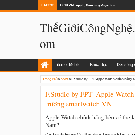
LATEST
02:13 AM
Apple, Samsung được kêu gọi chặn ứng 
ThếGiớiCôngNghệ
om
iternet Mobile
Khoa Học
Đời sống 
Trang chủ
»
news
»
F.Studio by FPT: Apple Watch chính hãng s
F.Studio by FPT: Apple Watch 
trường smartwatch VN
Apple Watch chính hãng liệu có thể k
Nam?
Cập bến thị trường Việt Nam dưới dạng xách tay từ th