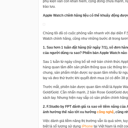
phụ kiện vẫn còn khan hiếm, cộng đồng chưa mạnh, n
trào lưu.
Apple Watch chính hãng liệu có thể khuấy động đượ
Chúng tôi đã có cuộc phỏng vấn nhanh với đại diện F.S
Watch chính hãng, cũng như những bước đi trong tương
1. Sau hơn 1 tuần đặt hàng (từ ngày 7/1), số đơn hà
của người dùng ra sao? Phiên bản Apple Watch nào
Sau 1 tuần từ ngày công bố sẽ mở bán chính thức App
hàng quan tâm đến sản phẩm thông qua các thông tin onl
chung, sản phẩm nhận được sự quan tâm nhiều từ ngư
tay và đeo thử trước khi quyết định mua (vì có đến 38
Trước mắt, phiên bản được quan tâm nhất là Apple Wat
Gold/Gold. Cần nhấn mạnh, 2 bản Rose Gold/Gold được
xách tay. Nhưng hiện nay sắp có sản phẩm chính hãng
2. F.Studio by FPT đánh giá ra sao về tiềm năng của
ảnh hưởng thế nào tới xu hướng
công nghệ
, cũng n
Việc đánh giá tiềm năng thị trường vẫn là quá sớm, t
biệt là số lượng sử dụng
i
Phone
tại Việt Nam là một c