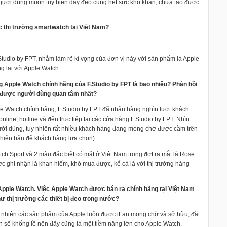
gười dùng muốn tùy biến dây đeo cũng hết sức khó khăn, chưa tạo được
c thị trường smartwatch tại Việt Nam?
tudio by FPT, nhằm làm rõ kì vọng của đơn vị này với sản phẩm là Apple
 lai với Apple Watch.
ng Apple Watch chính hãng của F.Studio by FPT là bao nhiêu? Phản hồi
 được người dùng quan tâm nhất?
le Watch chính hãng, F.Studio by FPT đã nhận hàng nghìn lượt khách
ine, hotline và đến trực tiếp tại các cửa hàng F.Studio by FPT. Nhìn
ời dùng, tuy nhiên rất nhiều khách hàng đang mong chờ được cầm trên
 phiên bản để khách hàng lựa chọn).
ch Sport và 2 màu đặc biệt có mặt ở Việt Nam trong đợt ra mắt là Rose
 ghi nhận là khan hiếm, khó mua được, kể cả là với thị trường hàng
.
 Apple Watch. Việc Apple Watch được bán ra chính hãng tại Việt Nam
hư thị trường các thiết bị đeo trong nước?
uy nhiên các sản phẩm của Apple luôn được iFan mong chờ và sở hữu, đặt
on số khổng lồ nên đây cũng là một tiềm năng lớn cho Apple Watch.