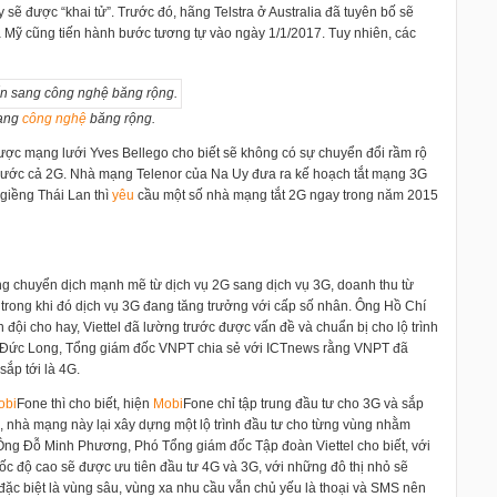
ẽ được “khai tử”. Trước đó, hãng Telstra ở Australia đã tuyên bố sẽ
Mỹ cũng tiến hành bước tương tự vào ngày 1/1/2017. Tuy nhiên, các
sang
công nghệ
băng rộng.
ược mạng lưới Yves Bellego cho biết sẽ không có sự chuyển đổi rầm rộ
 trước cả 2G. Nhà mạng Telenor của Na Uy đưa ra kế hoạch tắt mạng 3G
giềng Thái Lan thì
yêu
cầu một số nhà mạng tắt 2G ngay trong năm 2015
 chuyển dịch mạnh mẽ từ dịch vụ 2G sang dịch vụ 3G, doanh thu từ
trong khi đó dịch vụ 3G đang tăng trưởng với cấp số nhân. Ông Hồ Chí
ội cho hay, Viettel đã lường trước được vấn đề và chuẩn bị cho lộ trình
 Đức Long, Tổng giám đốc VNPT chia sẻ với ICTnews rằng VNPT đã
ắp tới là 4G.
obi
Fone thì cho biết, hiện
Mobi
Fone chỉ tập trung đầu tư cho 3G và sắp
l, nhà mạng này lại xây dựng một lộ trình đầu tư cho từng vùng nhằm
Ông Đỗ Minh Phương, Phó Tổng giám đốc Tập đoàn Viettel cho biết, với
 tốc độ cao sẽ được ưu tiên đầu tư 4G và 3G, với những đô thị nhỏ sẽ
đặc biệt là vùng sâu, vùng xa nhu cầu vẫn chủ yếu là thoại và SMS nên