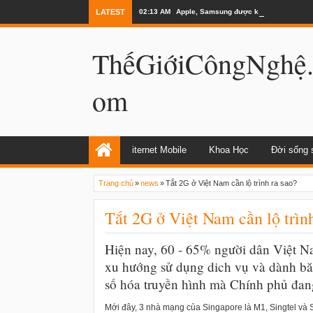
LATEST
02:13 AM
Apple, Samsung được kêu gọi chặn ứng 
ThếGiớiCôngNghệ
om
iternet Mobile
Khoa Học
Đời sống 
Trang chủ
»
news
»
Tắt 2G ở Việt Nam cần lộ trình ra sao?
Tắt 2G ở Việt Nam cần lộ trình
Hiện nay, 60 - 65% người dân Việt Na
xu hướng sử dụng dich vụ và dành băn
số hóa truyền hình mà Chính phủ đang
Mới đây, 3 nhà mạng của Singapore là M1, Singtel và 