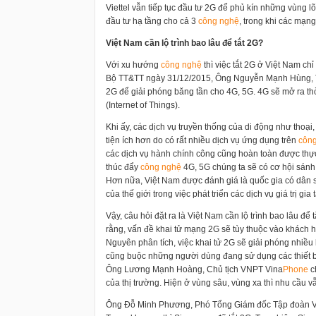
Viettel vẫn tiếp tục đầu tư 2G để phủ kín những vùng lõ
đầu tư hạ tầng cho cả 3
công nghệ
, trong khi các mạn
Việt Nam cần lộ trình bao lâu để tắt 2G?
Với xu hướng
công nghệ
thì việc tắt 2G ở Việt Nam chỉ
Bộ TT&TT ngày 31/12/2015, Ông Nguyễn Mạnh Hùng, Tổn
2G để giải phóng băng tần cho 4G, 5G. 4G sẽ mở ra th
(Internet of Things).
Khi ấy, các dịch vụ truyền thống của di động như thoại
tiện ích hơn do có rất nhiều dịch vụ ứng dụng trên
côn
các dịch vụ hành chính công cũng hoàn toàn được thự
thúc đẩy
công nghệ
4G, 5G chúng ta sẽ có cơ hội sánh
Hơn nữa, Việt Nam được đánh giá là quốc gia có dân số
của thế giới trong việc phát triển các dịch vụ giá trị gia
Vậy, câu hỏi đặt ra là Việt Nam cần lộ trình bao lâu
rằng, vấn đề khai tử mạng 2G sẽ tùy thuộc vào khách 
Nguyên phân tích, việc khai tử 2G sẽ giải phóng nhiề
cũng buộc những người dùng đang sử dụng các thiết 
Ông Lương Mạnh Hoàng, Chủ tịch VNPT Vina
Phone
c
của thị trường. Hiện ở vùng sâu, vùng xa thì nhu cầu vẫ
Ông Đỗ Minh Phương, Phó Tổng Giám đốc Tập đoàn Viette