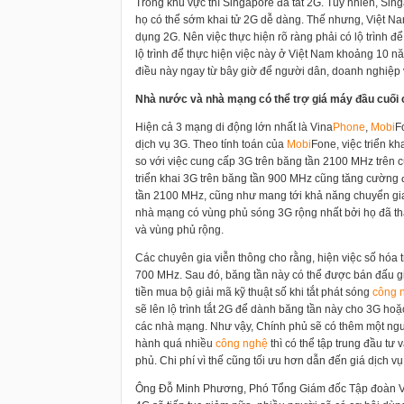
Trong khu vực thì Singapore đã tắt 2G. Tuy nhiên, Si
họ có thể sớm khai tử 2G dễ dàng. Thế nhưng, Việt N
dụng 2G. Nên việc thực hiện rõ ràng phải có lộ trình
lộ trình để thực hiện việc này ở Việt Nam khoảng 10 nă
điều này ngay từ bây giờ để người dân, doanh nghiệp 
Nhà nước và nhà mạng có thể trợ giá máy đầu cuối 
Hiện cả 3 mạng di động lớn nhất là Vina
Phone
,
Mobi
F
dịch vụ 3G. Theo tính toán của
Mobi
Fone, việc triển k
so với việc cung cấp 3G trên băng tần 2100 MHz trên c
triển khai 3G trên băng tần 900 MHz cũng tăng cường 
tần 2100 MHz, cũng như mang tới khả năng chuyển giao
nhà mạng có vùng phủ sóng 3G rộng nhất bởi họ đã thà
và vùng phủ rộng.
Các chuyên gia viễn thông cho rằng, hiện việc số hóa
700 MHz. Sau đó, băng tần này có thể được bán đấu g
tiền mua bộ giải mã kỹ thuật số khi tắt phát sóng
công 
sẽ lên lộ trình tắt 2G để dành băng tần này cho 3G ho
các nhà mạng. Như vậy, Chính phủ sẽ có thêm một nguồ
hành quá nhiều
công nghệ
thì có thể tập trung đầu tư 
phủ. Chi phí vì thế cũng tối ưu hơn dẫn đến giá dịch v
Ông Đỗ Minh Phương, Phó Tổng Giám đốc Tập đoàn Vie