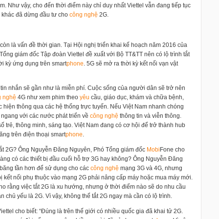
m. Như vậy, cho đến thời điểm này chỉ duy nhất Viettel vẫn đang tiếp tục
g khác đã dừng đầu tư cho
công nghệ
2G.
 còn là vấn đề thời gian. Tại Hội nghị triển khai kế hoạch năm 2016 của
g giám đốc Tập đoàn Viettel đề xuất với Bộ TT&TT nên có lộ trình tắt
ời kỳ ứng dụng trên smart
phone
. 5G sẽ mở ra thời kỳ kết nối vạn vật
, tin nhắn sẽ gần như là miễn phí. Cuộc sống của người dân sẽ trở nên
g nghệ
4G như xem phim theo
yêu
cầu, giáo dục, khám và chữa bệnh,
c hiện thông qua các hệ thống trực tuyến. Nếu Việt Nam nhanh chóng
 ngang với các nước phát triển về
công nghệ
thông tin và viễn thông.
 trẻ, thông minh, sáng tạo. Việt Nam đang có cơ hội để trở thành hub
 tăng trên điện thoại smart
phone
.
 để tắt 2G? Ông Nguyễn Đăng Nguyên, Phó Tổng giám đốc
Mobi
Fone cho
hàng có các thiết bị đầu cuối hỗ trợ 3G hay không? Ông Nguyễn Đăng
u băng tần hơn để sử dụng cho các
công nghệ
mạng 3G và 4G, nhưng
bị kết nối phụ thuộc vào mạng 2G phải nâng cấp máy hoặc mua máy mới.
ho rằng việc tắt 2G là xu hướng, nhưng ở thời điểm nào sẽ do nhu cầu
n chủ yếu là 2G. Vì vậy, không thể tắt 2G ngay mà cần có lộ trình.
l cho biết: “Đúng là trên thế giới có nhiều quốc gia đã khai tử 2G.