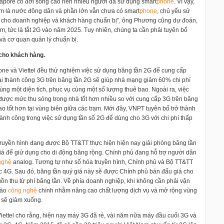
ngapore có đời sống cao nên nhiều người đã sử dụng smart
phone
. Vì vậy,
am là nước đông dân và phần lớn vẫn chưa có smart
phone
, chủ yếu sử
 để cho doanh nghiệp và khách hàng chuẩn bị”, ông Phương cũng dự đoán,
m, tức là tắt 2G vào năm 2025. Tuy nhiên, chúng ta cần phải tuyên bố
và cơ quan quản lý chuẩn bị.
cho khách hàng.
one và Viettel đều thử nghiệm việc sử dụng băng tần 2G để cung cấp
hai thành công 3G trên băng tần 2G sẽ giúp nhà mạng giảm 60% chi phí
ùng một diện tích, phục vụ cùng một số lượng thuê bao. Ngoài ra, việc
được mức thu sóng trong nhà tốt hơn nhiều so với cung cấp 3G trên băng
 tốt hơn tại vùng biên giữa các trạm. Mới đây, VNPT tuyên bố trở thành
nh công trong việc sử dụng tần số 2G để dùng cho 3G với chi phí thấp
 truyền hình đang được Bộ TT&TT thực hiện hiện nay giải phóng băng tần
iá để giử dụng cho di động băng rộng. Chính phủ đang hỗ trợ người dân
nghệ
analog. Tương tự như số hóa truyền hình, Chính phủ và Bộ TT&TT
ặc 4G. Sau đó, băng tần quý giá này sẽ được Chính phủ bán đấu giá cho
n thu từ phí băng tần. Về phía doanh nghiệp, khi không cần phải vận
vào
công nghệ
chính nhằm nâng cao chất lượng dịch vụ và mở rộng vùng
ụ sẽ giảm xuống.
ttel cho rằng, hiện nay máy 3G đã rẻ, vài năm nữa máy đầu cuối 3G và