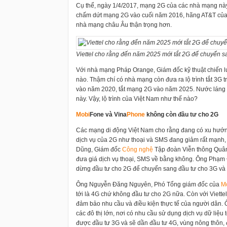
Cụ thể, ngày 1/4/2017, mạng 2G của các nhà mạng này s
chấm dứt mạng 2G vào cuối năm 2016, hãng AT&T của 
nhà mạng châu Âu thận trọng hơn.
Viettel cho rằng đến năm 2025 mới tắt 2G để chuyển 
Với nhà mạng Pháp Orange, Giám đốc kỹ thuật chiến l
nào. Thậm chí có nhà mạng còn đưa ra lộ trình tắt 3G
vào năm 2020, tắt mạng 2G vào năm 2025. Nước láng 
này. Vậy, lộ trình của Việt Nam như thế nào?
Mobi
Fone và Vina
Phone
không còn đầu tư cho 2G
Các mạng di động Việt Nam cho rằng đang có xu hướng
dịch vụ của 2G như thoại và SMS đang giảm rất mạnh, 
Dũng, Giám đốc
Công nghệ
Tập đoàn Viễn thông Quân đ
đưa giá dịch vụ thoại, SMS về bằng không. Ông Phạm
dừng đầu tư cho 2G để chuyển sang đầu tư cho 3G và s
Ông Nguyễn Đăng Nguyên, Phó Tổng giám đốc của
M
tới là 4G chứ không đầu tư cho 2G nữa. Còn với Viette
đảm bảo nhu cầu và điều kiện thực tế của người dân. 
các đô thị lớn, nơi có nhu cầu sử dụng dịch vụ dữ liệu
được đầu tư 3G và sẽ dần đầu tư 4G, vùng nông thôn, 