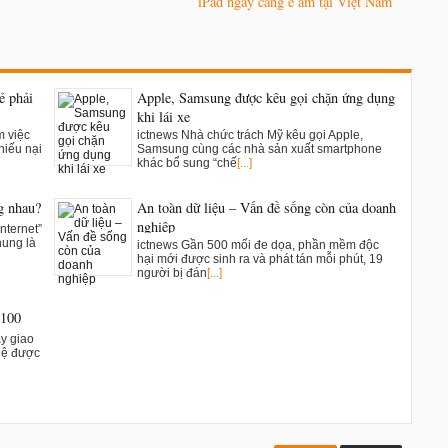
iPad ngày càng ế ẩm tại Việt Nam
ẻ phải
Apple, Samsung được kêu gọi chặn ứng dụng
khi lái xe
m việc
ictnews Nhà chức trách Mỹ kêu gọi Apple,
hiếu nại
Samsung cùng các nhà sản xuất smartphone
khác bổ sung “chế
[...]
g nhau?
An toàn dữ liệu – Vấn đề sống còn của doanh
nghiệp
nternet”
hung là
ictnews Gần 500 mối đe dọa, phần mềm độc
hại mới được sinh ra và phát tán mỗi phút, 19
người bị đán
[...]
2100
ay giao
ghệ được