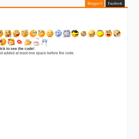
Blogger
0
Facebook
ick to see the code!
st added at least one space before the code.