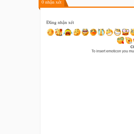
0
nhận xét
Đăng nhận xét
Cl
To insert emoticon you mu