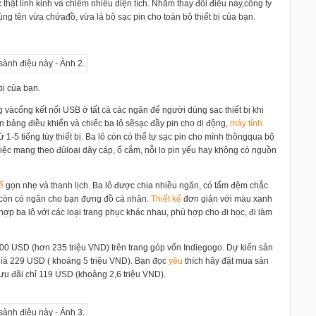
thật lỉnh kỉnh và chiếm nhiều diện tích. Nhằm thay đổi điều này,công ty
ùng tên vừa chứađồ, vừa là bộ sạc pin cho toàn bộ thiết bị của bạn.
bị của bạn.
ng vàcổng kết nối USB ở tất cả các ngăn để người dùng sạc thiết bị khi
ên bảng điều khiển và chiếc ba lô sẽsạc đầy pin cho di động,
máy tính
1-5 tiếng tùy thiết bị. Ba lô còn có thể tự sạc pin cho mình thôngqua bộ
việc mang theo đủloại dây cáp, ổ cắm, nỗi lo pin yếu hay không có nguồn
kế
gọn nhẹ và thanh lịch. Ba lô được chia nhiều ngăn, có tấm đệm chắc
 còn có ngăn cho bạn đựng đồ cá nhân.
Thiết kế
đơn giản với màu xanh
p ba lô với các loại trang phục khác nhau, phù hợp cho đi học, đi làm
600 USD (hơn 235 triệu VND) trên trang góp vốn Indiegogo. Dự kiến sản
iá 229 USD ( khoảng 5 triệu VND). Bạn đọc
yêu
thích hãy đặt mua sản
ưu đãi chỉ 119 USD (khoảng 2,6 triệu VND).