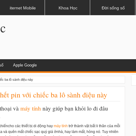
dụng khi lái xe
iternet Mobile
Khoa Học
Đời sống số
.c
số
Apple Google
iếc ba lô sành điệu này
hết pin với chiếc ba lô sành điệu này
 thoại và
máy tính
này giúp bạn khỏi lo đi đâu
.
khiếncho các thiết bị di động hay
máy tính
trở thành vật bất li thân của mỗi
a và quên mất chiếc sạc quý giá ởnhà, hay làm mất, hỏng nó. Tuy nhiên