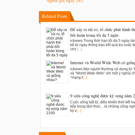
Nguồn gốc ngày 29/2
Related Posts
Để xảy ra rủi ro, tổ chức phát hành th
bồi hoàn trong tối đa 5 ngày
ictnews Trong thời hạn tối đa 5 ngày là
kể từ ngày thông báo kết quả tra soát, k
cho
[...]
Internet và World Wide Web có giốn
ictnews Mọi người thường sử dụng từ “I
và “World Wide Web” với một ý nghĩa c
“mạng t
[...]
9 siêu công nghệ được kỳ vọng năm 
Cuộc sống bất tử, điều khiển thời tiết h
tiếp trong tâm thức... là những công n
kỳ v
[...]