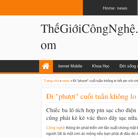
LATEST
02:13 AM
Apple, Samsung được kêu gọi chặn ứng 
Home: news
ThếGiớiCôngNghệ
om
iternet Mobile
Khoa Học
Đời sống 
Trang chủ
»
news
»
Đi "phượt" cuối tuần không lo hết pin với ch
Đi "phượt" cuối tuần không lo 
Chiếc ba lô tích hợp pin sạc cho điện
cũng phải kè kè vác theo dây sạc nữa
Công nghệ
thông tin phát triển với tần suất chóng mặt 
người.Sẽ là một cơn ác mộng nếu bạn phải đi đâu đó x