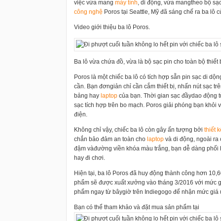
việc vừa mang
máy tính
, di động, vừa mangtheo bộ sạc 
công nghệ
Poros tại Seattle, Mỹ đã sáng chế ra ba lô c
Video giới thiệu ba lô Poros.
Ba lô vừa chứa đồ, vừa là bộ sạc pin cho toàn bộ thiết 
Poros là một chiếc ba lô có tích hợp sẵn pin sạc di dộ
cần. Bạn đơngiản chỉ cần cắm thiết bị, nhấn nút sạc tr
bảng hay
laptop
của bạn. Thời gian sạc đầydao động từ 
sạc tích hợp trên bo mạch. Poros giải phóng bạn khỏi 
điện.
Không chỉ vậy, chiếc ba lô còn gây ấn tượng bởi
thiết 
chắn bảo đảm an toàn cho
laptop
và di động, ngoài ra
đậm vàđường viền khóa màu trắng, bạn dễ dàng phối hợ
hay đi chơi.
Hiện tại, ba lô Poros đã huy động thành công hơn 10,
phẩm sẽ được xuất xưởng vào tháng 3/2016 với mức g
phẩm ngay từ bâygiờ trên Indiegogo để nhận mức giá 
Bạn có thể tham khảo và đặt mua sản phẩm tại