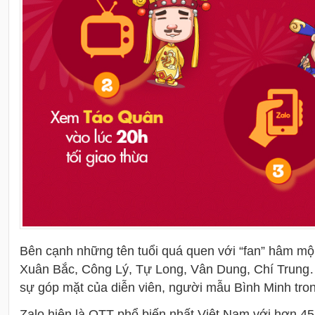
Bên cạnh những tên tuổi quá quen với “fan” hâm m
Xuân Bắc, Công Lý, Tự Long, Vân Dung, Chí Trun
sự góp mặt của diễn viên, người mẫu Bình Minh tron
Zalo hiện là OTT phổ biến nhất Việt Nam với hơn 45