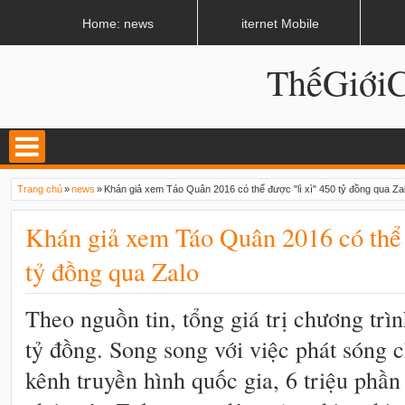
LATEST
02:13 AM
Apple, Samsung được kêu gọi chặn ứng dụng khi lái xe
Home: news
iternet Mobile
ThếGiớ
Trang chủ
»
news
»
Khán giả xem Táo Quân 2016 có thể được "lì xì" 450 tỷ đồng qua Za
Khán giả xem Táo Quân 2016 có thể 
tỷ đồng qua Zalo
Theo nguồn tin, tổng giá trị chương trì
tỷ đồng. Song song với việc phát sóng c
kênh truyền hình quốc gia, 6 triệu phần