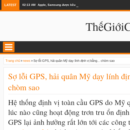
LATEST
02:13 AM
Apple, Samsung được kêu gọi chặn ứng dụng khi lái xe
ThếGiớ
Trang chủ
»
news
»
Sợ lỗi GPS, hải quân Mỹ dạy lính định vị bằng... chòm sao
Sợ lỗi GPS, hải quân Mỹ dạy lính địn
chòm sao
Hệ thống định vị toàn cầu GPS do Mỹ q
lúc nào cũng hoạt động trơn tru ổn định.
GPS lại ảnh hưởng rất lớn tới các công 