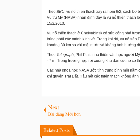
Theo
BBC
, vụ nổ thiên thạch xảy ra hôm 6/2, cách b
Vũ trụ Mỹ (NASA) nhận định đây là vụ nổ thiên thạch lớ
15/2/2013.
Vụ nổ thiên thạch ở Chelyabinsk có sức công phá tươ
trúng phải các mảnh kính vỡ. Trong khi đó, vụ nổ trên 
khoảng 30 km so với mặt nước và không ảnh hưởng đế
Theo
Telegraph
, Phil Plait, nhà thiên văn học người 
- 7 m. Trong trường hợp rơi xuống khu dân cư, nó có t
Các nhà khoa học NASA ước tính trung bình mỗi năm có
khí quyển Trái Đất. Hầu hết các thiên thạch không ản
Next
Bài đăng Mới hơn
Related Posts