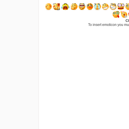
Cl
To insert emoticon you mu