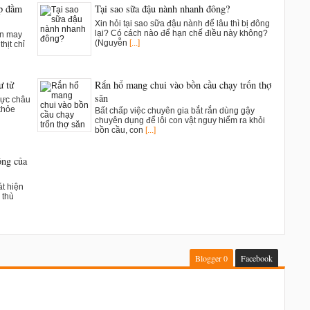
ụp đầm
Tại sao sữa đậu nành nhanh đông?
Xin hỏi tại sao sữa đậu nành để lâu thì bị đông
lại? Có cách nào để hạn chế điều này không?
ân may
(Nguyễn
[...]
hịt chỉ
ư tử
Rắn hổ mang chui vào bồn cầu chạy trốn thợ
săn
vực châu
khỏe
Bất chấp việc chuyên gia bắt rắn dùng gậy
chuyên dụng để lôi con vật nguy hiểm ra khỏi
bồn cầu, con
[...]
ông của
t hiện
 thù
Blogger
0
Facebook