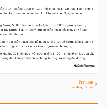
ờ biển Brazil khoảng 1.000 km. Các nhà khoa học tại Cơ quan Hàng không
n nhất kể từ sau vụ nổ trên bầu trời Chelyabinsk, Nga, vào ngày
ng đương 50.000 tấn thuốc nổ TNT, làm hơn 1.000 người bị thương do
Đại Tây Dương ít được chú ý hơn do thiên thạch bốc cháy tại độ cao
n các khu dân cư.
Mỹ, đánh giá thiên thạch phát nổ ngoài khơi Brazil có đường kính khoảng 5
hể làm rung các ô cửa kính và khiến người dân hoảng sợ.
 khoảng 30 thiên thạch với đường kính 1 - 20 m phát nổ khi lao qua bầu
h hưởng đến khu vực dân cư vì chúng thường lao xuống đại dương.
Huỳnh Phương
Previous
Bài đăng Cũ hơn