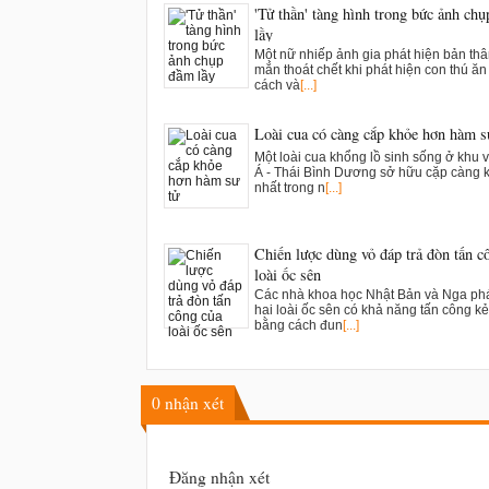
'Tử thần' tàng hình trong bức ảnh ch
lầy
Một nữ nhiếp ảnh gia phát hiện bản th
mắn thoát chết khi phát hiện con thú ăn t
cách và
[...]
Loài cua có càng cắp khỏe hơn hàm s
Một loài cua khổng lồ sinh sống ở khu 
Á - Thái Bình Dương sở hữu cặp càng 
nhất trong n
[...]
Chiến lược dùng vỏ đáp trả đòn tấn c
loài ốc sên
Các nhà khoa học Nhật Bản và Nga phá
hai loài ốc sên có khả năng tấn công kẻ
bằng cách đun
[...]
0
nhận xét
Đăng nhận xét