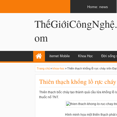
LATEST
02:13 AM
Apple, Samsung được kêu gọi chặn ứng 
Home: news
ThếGiớiCôngNghệ
om
iternet Mobile
Khoa Học
Đời sống 
Trang chủ
»
khoa-hoc
»
Thiên thạch khổng lồ rực cháy trên Đ
Thiên thạch khổng lồ rực cháy
Thiên thạch bốc cháy tạo thành quả cầu lửa khổng lồ
thuốc nổ TNT.
Hình minh họa một thiên thạch phát 