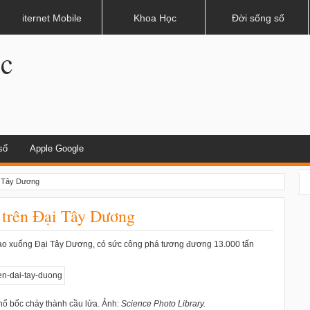
dụng khi lái xe
iternet Mobile
Khoa Học
Đời sống số
.c
số
Apple Google
ại Tây Dương
 trên Đại Tây Dương
 lao xuống Đại Tây Dương, có sức công phá tương đương 13.000 tấn
nổ bốc cháy thành cầu lửa. Ảnh:
Science Photo Library.