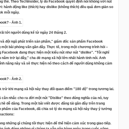
g thể. Theo TechInsider, lý do Facebook quyết định nói không với nút
: hành động like (thích) hay dislike (không thích) đều quá đơn giản so
ok mỗi ngày.
ãi tới người dùng kể từ ngày 24 tháng 2.
rk và đội ngũ phát triển sản phẩm," giám đốc sản phẩm Facebook
 một bài phỏng vấn gần đây. Thực tế, trong một chương trình hỏi –
g Facebook đang thực hiện một kiểu nút như nút "dislike". "Tôi nghĩ
u năm trở lại đây," cha đẻ mạng xã hội lớn nhất hành tinh nói. Anh
ính năng này và sẽ thực hiện nó theo cách để người dùng không cảm
k trừ khi mạng xã hội này thay đổi quan điểm "180 độ" trong tương lai.
 cân nhắc cho ra đời một nút "Dislike" theo đúng nghĩa của nó, tuy
 hề dễ dàng. Trong một bài viết được đăng tải gần đây trên trang
 phẩm của Facebook, đã chia sẻ lý do mạng xã hội này thay ý tưởng
eactions:
 những gì chúng tôi thực hiện để thể hiện cảm xúc trong giao tiếp.
hản ánh đúng những gì chúng ta vẫn gặp hàng ngày trong cuộc sống.