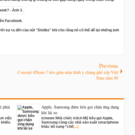
rên Facebook.
i sự ra đời của nút "Dislike" khi cho rằng nó có thể để lại những ảnh
Previous
Concept iPhone 7 kéo giãn màn hình y chang ghế xếp Việt
Nam năm 90
ẻ phải
Apple, Samsung được kêu gọi chặn ứng dụng
khi lái xe
làm việc
ictnews Nhà chức trách Mỹ kêu gọi Apple,
, khiếu
Samsung cùng các nhà sản xuất smartphone
khác bổ sung “chế
[...]