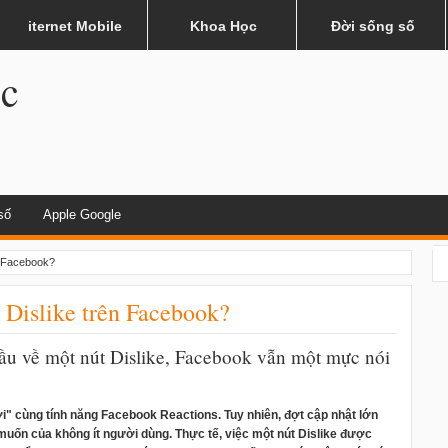
hau?
iternet Mobile
Khoa Học
Đời sống số
.c
số
Apple Google
n Facebook?
t Dislike trên Facebook?
ầu về một nút Dislike, Facebook vẫn một mực nói
i" cùng tính năng
Facebook Reactions
. Tuy nhiên, đợt cập nhật lớn
uốn của không ít người dùng. Thực tế, việc một nút Dislike được