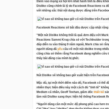
thêm vào mạng xã hội lớn nhất hành tinh là điều khôn
Dislike cũng chính là lý do Facebook Reactions ra đời
với những sắc thái nội dung được đăng trên Facebo
Facebook Reactions sẽ bắt đầu được cập nhật rộng r
"Một nút Dislike không thôi là quá đơn điệu với Ma
Reactions Sammi Krug chia sẻ với TechInsider trong
đáp diễn ra vào tháng 9 năm ngoái, Mark chia sẻ rằn
người dùng đã
yêu
cầu về một nút dislike trong nhiề
cũng chia sẻ thêm rằng Facebook đang nghiên cứu t
thấy bài đăng của mình bị ghét.
Nút Dislike sẽ không bao giờ xuất hiện trên Faceboo
Mặc dù, tại một thời điểm nào đó, Facebook có thể đã
nhiên thực hiện điều này một cách đủ "tinh tế" không
Medium cá nhân, Geoff Teehan, giám đốc
thiết kế
sản
làm nút Dislike sang thực hiện hệ thống Facebook R
"Người dùng cần một mức độ phong phú cao hơn trong
Chỉ "like" hay "dislike" đơn thuần không thực sự p