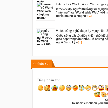
Internet và World Wide Web có giốn
ictnews Mọi người thường sử dụng t
“Internet” và “World Wide Web” với m
nghĩa chung là “mạng t
[...]
9 siêu công nghệ được kỳ vọng năm 
Cuộc sống bất tử, điều khiển thời tiết
giao tiếp trong tâm thức... là những c
nghệ được kỳ v
[...]
0
nhận xét
Đăng nhận xét
Cl
To insert emoticon you mus