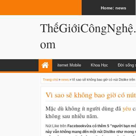
LATEST
02:12 AM
Internet và World Wide Web có giống n
Home: news
ThếGiớiCôngNghệ
om
iternet Mobile
Khoa Học
Đời sống 
Trang chủ
»
news
»
Vì sao sẽ không bao giờ có nút Dislike trê
Vì sao sẽ không bao giờ có nú
Mặc dù không ít người dùng đã
yêu
c
không sau nhiều năm.
Nút Like trên
Facebook
vừa có thêm 5 "người bạn mớ
này vẫn không mang đến một nút Dislike như mong m