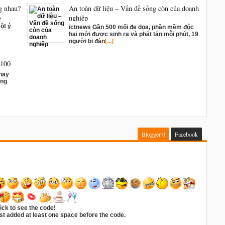
g nhau?
An toàn dữ liệu – Vấn đề sống còn của doanh
nghiệp
ừ
ột ý
ictnews Gần 500 mối đe dọa, phần mềm độc
hại mới được sinh ra và phát tán mỗi phút, 19
người bị đán
[...]
2100
 hay
ông
Blogger
0
Facebook
ick to see the code!
t added at least one space before the code.