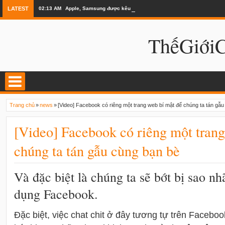
LATEST
02:13 AM
Apple, Samsung được kêu gọi chặn ứng dụng khi lái xe
ThếGiớ
Trang chủ
»
news
»
[Video] Facebook có riêng một trang web bí mật để chúng ta tán gẫ
[Video] Facebook có riêng một trang
chúng ta tán gẫu cùng bạn bè
Và đặc biệt là chúng ta sẽ bớt bị sao n
dụng Facebook.
Đặc biệt, việc chat chit ở đây tương tự trên Facebo