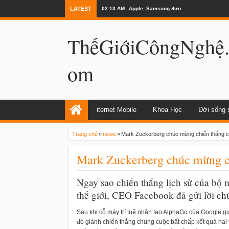
LATEST
02:13 AM
Apple, Samsung được kêu gọi chặn ứng 
ThếGiớiCôngNghệ
om
iternet Mobile
Khoa Học
Đời sống 
Trang chủ
»
news
»
Mark Zuckerberg chúc mừng chiến thắng 
Mark Zuckerberg chúc mừng c
Ngay sao chiến thắng lịch sử của bộ 
thế giới, CEO Facebook đã gửi lời 
Sau khi cỗ máy trí tuệ nhân tạo AlphaGo của Google gi
đó giành chiến thắng chung cuộc bất chấp kết quả hai