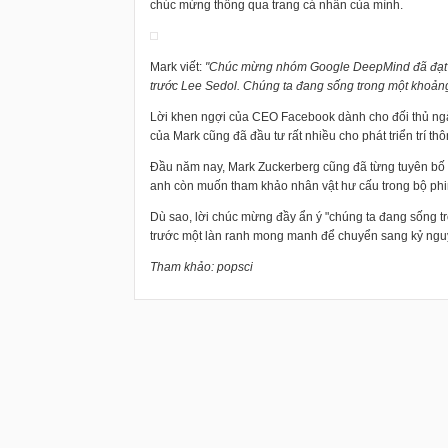
chúc mừng thông qua trang cá nhân của mình.
Mark viết:
"Chúc mừng nhóm Google DeepMind đã đạt đượ
trước Lee Sedol. Chúng ta đang sống trong một khoảng t
Lời khen ngợi của CEO Facebook dành cho đối thủ ngày 
của Mark cũng đã đầu tư rất nhiều cho phát triển trí th
Đầu năm nay, Mark Zuckerberg cũng đã từng tuyên bố m
anh còn muốn tham khảo nhân vật hư cấu trong bộ phim
Dù sao, lời chúc mừng đầy ẩn ý "chúng ta đang sống t
trước một làn ranh mong manh để chuyển sang kỷ nguyê
Tham khảo: popsci