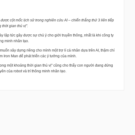
c cột mốc lịch sử trong nghiên cứu AI – chiến thắng thứ 3 liên tiếp
hời gian thú vị".
lập tức gây được sự chú ý cho giới truyền thông, nhất là khi công ty
ông minh nhân tạo.
uốn xây dựng riêng cho mình một trợ lí cá nhân dựa trên AI, thậm chí
 Iron Man để phát triển các ý tưởng của mình.
rong một khoảng thời gian thú vị" cũng cho thấy con người đang đứng
n của robot và trí thông minh nhân tạo.