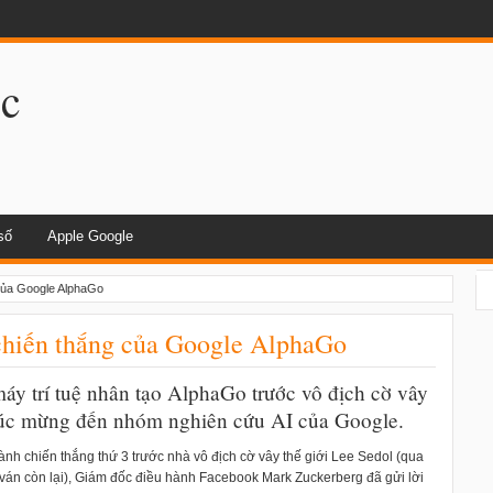
dụng khi lái xe
.c
số
Apple Google
của Google AlphaGo
hiến thắng của Google AlphaGo
máy trí tuệ nhân tạo AlphaGo trước vô địch cờ vây
chúc mừng đến nhóm nghiên cứu AI của Google.
ành chiến thắng thứ 3 trước nhà vô địch cờ vây thế giới Lee Sedol (qua
 ván còn lại), Giám đốc điều hành Facebook Mark Zuckerberg đã gửi lời