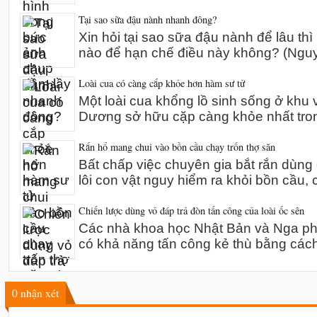
Tại sao sữa đậu nành nhanh đông?
Xin hỏi tại sao sữa đậu nành để lâu thì
nào để hạn chế điều này không? (Ng
Loài cua có càng cắp khỏe hơn hàm sư tử
Một loài cua khổng lồ sinh sống ở khu 
Dương sở hữu cặp càng khỏe nhất tro
Rắn hổ mang chui vào bồn cầu chạy trốn thợ săn
Bất chấp việc chuyên gia bắt rắn dùn
lôi con vật nguy hiểm ra khỏi bồn cầu,
Chiến lược dùng vỏ đáp trả đòn tấn công của loài ốc sên
Các nhà khoa học Nhật Bản và Nga phát
có khả năng tấn công kẻ thù bằng các
0
nhận xét