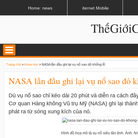
LATEST
02:13 AM
Apple, Samsung được kêu gọi chặn ứng dụng khi lái xe
Home: news
iternet Mobile
ThếGiớ
Trang chủ
»
khoa-hoc
»
NASA lần đầu ghi lại vụ nổ sao đỏ khổng lồ
NASA lần đầu ghi lại vụ nổ sao đỏ k
Dù vụ nổ sao chỉ kéo dài 20 phút và diễn ra cách đâ
Cơ quan Hàng không Vũ trụ Mỹ (NASA) ghi lại thành
phát ra từ sóng xung kích của nó.
Hình đồ họa mô tả vụ nổ siêu tân tinh. Ảnh:
N