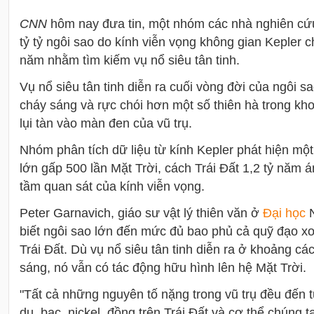
CNN
hôm nay đưa tin, một nhóm các nhà nghiên cứu
tỷ tỷ ngôi sao do kính viễn vọng không gian Kepler c
năm nhằm tìm kiếm vụ nổ siêu tân tinh.
Vụ nổ siêu tân tinh diễn ra cuối vòng đời của ngôi s
cháy sáng và rực chói hơn một số thiên hà trong kho
lụi tàn vào màn đen của vũ trụ.
Nhóm phân tích dữ liệu từ kính Kepler phát hiện một
lớn gấp 500 lần Mặt Trời, cách Trái Đất 1,2 tỷ năm á
tầm quan sát của kính viễn vọng.
Peter Garnavich, giáo sư vật lý thiên văn ở
Đại học
N
biết ngôi sao lớn đến mức đủ bao phủ cả quỹ đạo x
Trái Đất. Dù vụ nổ siêu tân tinh diễn ra ở khoảng c
sáng, nó vẫn có tác động hữu hình lên hệ Mặt Trời.
"Tất cả những nguyên tố nặng trong vũ trụ đều đến từ
dụ, bạc, nickel, đồng trên Trái Đất và cơ thể chúng 