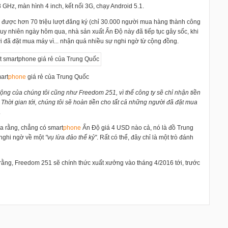
3 GHz, màn hình 4 inch, kết nối 3G, chạy Android 5.1.
n được hơn 70 triệu lượt đăng ký (chỉ 30.000 người mua hàng thành công
 Tuy nhiên ngày hôm qua, nhà sản xuất Ấn Độ này đã tiếp tục gây sốc, khi
i đã đặt mua máy vì... nhận quá nhiều sự nghi ngờ từ cộng đồng.
art
phone
giá rẻ của Trung Quốc
 động của chúng tôi cũng như Freedom 251, vì thế công ty sẽ chỉ nhận tiền
 Thời gian tới, chúng tôi sẽ hoàn tiền cho tất cả những người đã đặt mua
.
ra rằng, chẳng có smart
phone
Ấn Độ giá 4 USD nào cả, nó là đồ Trung
nghi ngờ về một
"vụ lừa đảo thế kỷ"
. Rất có thể, đây chỉ là một trò đánh
rằng, Freedom 251 sẽ chính thức xuất xưởng vào tháng 4/2016 tới, trước