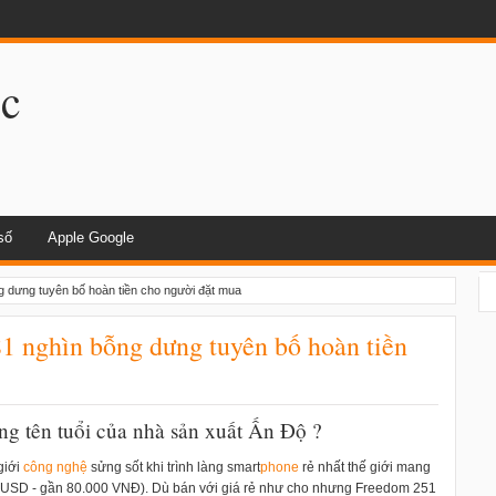
dụng khi lái xe
.c
số
Apple Google
g dưng tuyên bố hoàn tiền cho người đặt mua
1 nghìn bỗng dưng tuyên bố hoàn tiền
óng tên tuổi của nhà sản xuất Ấn Độ ?
giới
công nghệ
sửng sốt khi trình làng smart
phone
rẻ nhất thế giới mang
6 USD - gần 80.000 VNĐ). Dù bán với giá rẻ như cho nhưng Freedom 251