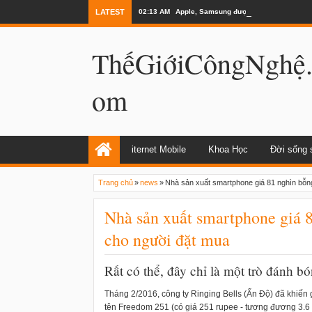
LATEST
02:13 AM
Apple, Samsung được kêu gọi chặn ứng 
ThếGiớiCôngNghệ
om
iternet Mobile
Khoa Học
Đời sống 
Trang chủ
»
news
»
Nhà sản xuất smartphone giá 81 nghìn bỗn
Nhà sản xuất smartphone giá 8
cho người đặt mua
Rất có thể, đây chỉ là một trò đánh b
Tháng 2/2016, công ty Ringing Bells (Ấn Độ) đã khiến 
tên Freedom 251 (có giá 251 rupee - tương đương 3.