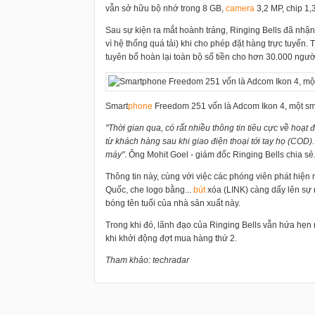
vẫn sở hữu bộ nhớ trong 8 GB,
camera
3,2 MP, chip 1,
Sau sự kiện ra mắt hoành tráng, Ringing Bells đã nhậ
vì hệ thống quá tải) khi cho phép đặt hàng trực tuyến.
tuyên bố hoàn lại toàn bộ số tiền cho hơn 30.000 ngườ
Smart
phone
Freedom 251 vốn là Adcom Ikon 4, một sm
"Thời gian qua, có rất nhiều thông tin tiêu cực về hoạt
từ khách hàng sau khi giao điện thoại tới tay họ (COD).
máy"
. Ông Mohit Goel - giám đốc Ringing Bells chia sẻ
Thông tin này, cùng với việc các phóng viên phát hiện 
Quốc, che logo bằng...
bút
xóa (LINK) càng dấy lên sự 
bóng tên tuổi của nhà sản xuất này.
Trong khi đó, lãnh đạo của Ringing Bells vẫn hứa hẹn 
khi khởi động đợt mua hàng thứ 2.
Tham khảo: techradar