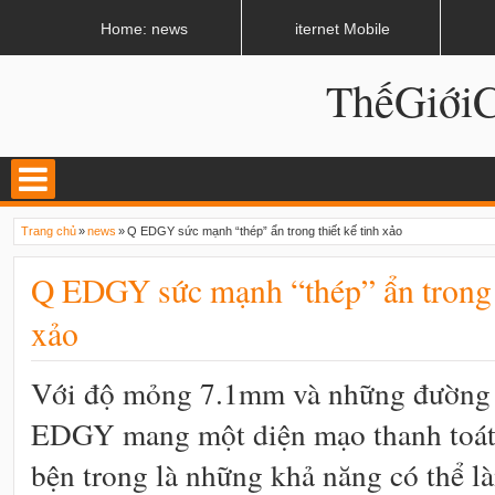
LATEST
02:13 AM
Apple, Samsung được kêu gọi chặn ứng dụng khi lái xe
Home: news
iternet Mobile
ThếGiớ
Trang chủ
»
news
»
Q EDGY sức mạnh “thép” ẩn trong thiết kế tinh xảo
Q EDGY sức mạnh “thép” ẩn trong t
xảo
Với độ mỏng 7.1mm và những đường 
EDGY mang một diện mạo thanh toát
bện trong là những khả năng có thể l