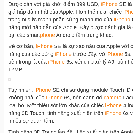
Được bán với giá khởi điểm 399 USD,
i
Phone
SE là
giá hấp dẫn nhất của Apple. Hơn thế nữa, chiếc
i
Ph
trang bị sức mạnh phần cứng mạnh mẽ của
i
Phone
6
năng mới hấp dẫn của Apple. Đây được đánh giá là
bại các smart
phone
Android tầm trung khác.
Về cơ bản,
i
Phone
SE là sự xào nấu của Apple với cá
năng của các dòng
i
Phone
trước đây: vỏ
i
Phone
5s,
bên trong là của
i
Phone
6s, với chip xử lý A9, bộ 
12MP.
Tuy nhiên,
i
Phone
SE chỉ sử dụng module Touch ID
không phải của
i
Phone
6s, bên cạnh đó
camera
Face
loại bỏ. Một thiếu sót lớn khác của chiếc
i
Phone
4 in
năng 3D Touch, tính năng xuất hiện trên
i
Phone
6s v
nhiều sự quan tâm.
Tính năng 3D Touch lần đầu tiên xuất hiện trên App