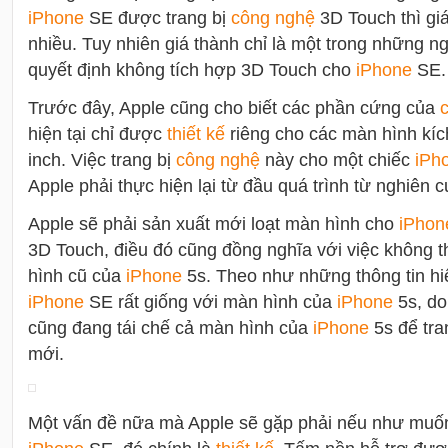
i
Phone
SE được trang bị
công nghệ
3D Touch thì giá
nhiều. Tuy nhiên giá thành chỉ là một trong những 
quyết định không tích hợp 3D Touch cho
i
Phone
SE.
Trước đây, Apple cũng cho biết các phần cứng của
hiện tại chỉ được
thiết kế
riêng cho các màn hình kíc
inch. Việc trang bị
công nghệ
này cho một chiếc
i
Ph
Apple phải thực hiện lại từ đầu quá trình từ nghiên 
Apple sẽ phải sản xuất mới loạt màn hình cho
i
Phon
3D Touch, điều đó cũng đồng nghĩa với việc không 
hình cũ của
i
Phone
5s. Theo như những thông tin hi
i
Phone
SE rất giống với màn hình của
i
Phone
5s, do
cũng đang tái chế cả màn hình của
i
Phone
5s để tra
mới.
Một vấn đề nữa mà Apple sẽ gặp phải nếu như muốn