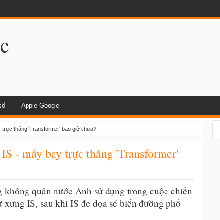
dụng khi lái xe
.c
số
Apple Google
y trực thăng 'Transformer' bao giờ chưa?
IS - máy bay trực thăng 'Transformer'
ng không quân nước Anh sử dụng trong cuộc chiến
ự xưng IS, sau khi IS đe dọa sẽ biến đường phố