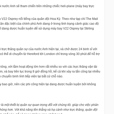
i nước Anh sẽ tham chiến trên những chiếc heli-plane (máy bay trực
u V22 Osprey nổi tiếng của quân đội Hoa Kỳ. Theo như tạp chí The Mail
ân đặc biệt của chính phủ Anh đang ở trong tình trạng cảnh giác cao độ
ĩ đang được huấn luyện để sử dụng máy bay V22 Osprey tại Stirling
i trực thăng quân sự của nước Anh hiện tại, và chở được 24 binh sĩ với
có thể di chuyển từ Hereford tới London chỉ trong vòng 30 phút để hỗ trợ
ông, với tầm hoạt động lớn hơn rất nhiều so với các trực thăng vận tải
và bay liên tục trong 8 giờ đồng hồ, kể cả khi xảy ra tấn công tại nhiều
chuyển binh lính tiếp viện tại bất cứ chỗ nào.
y bao giờ, nên các phi công hiện tại đang được huấn luyện bởi không
 là một thiết bị quân sự quan trọng đối với chúng tôi. giúp cho việc phản
chóng hơn. Với khả năng lên thẳng và hạ cánh như trực thăng, quân đội