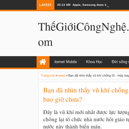
LATEST
02:13 AM
Apple, Samsung được kêu gọi chặn ứng 
ThếGiớiCôngNghệ
om
iternet Mobile
Khoa Học
Đời sống 
Trang chủ
»
news
»
Bạn đã nhìn thấy vũ khí chống IS - máy ba
Bạn đã nhìn thấy vũ khí chống 
bao giờ chưa?
Đây là vũ khí mới nhất được lực lượ
chống lại tổ chức nhà nước hồi giáo t
nước này thành biển máu.