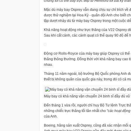
chúng tôi có thể bay trực tiếp từ Hereford tới bất kỳ th
Mặc dù máy bay Osprey vẫn đang chịu sự chỉ trích về độ
được thử nghiệm tại Hoa Kỳ - quân đội Anh cho biết chư
tập dượt nhảy dù từ máy bay Osprey trong một cuộc diễn
Khả năng hoạt động như trực thăng của V22 Osprey đến
Sau khi cất cánh, các cánh quạt có thể quay 90 độ để
Động cơ Rolls-Royce của máy bay giúp Osprey có thể đạ
thăng thông thường. Đồng thời với khả năng bay cao tớ
nhau.
Tháng 11 năm ngoái, bộ trưởng Bộ Quốc phòng Anh đưa
thiết bị không quân của quốc gia này, trong đó có cả m
Máy bay có khả năng vận chuyển 24 binh sĩ đầy đủ vũ 
Đến tháng 1 vừa rồi, người chỉ huy Bộ Tư lệnh Trực t
những chiếc trực thăng tối tân nhất cho
"các hoạt động
của Anh.
Boeing, hãng sản xuất Osprey, cũng đã xác nhận mối q