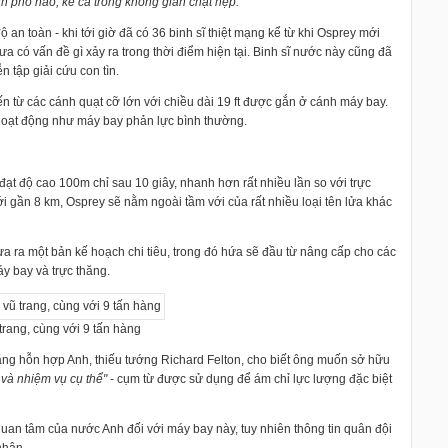
ành phố nào, kể cả trong không gian chật hẹp."
 an toàn - khi tới giờ đã có 36 binh sĩ thiệt mạng kể từ khi Osprey mới
a có vấn đề gì xảy ra trong thời điểm hiện tại. Binh sĩ nước này cũng đã
 tập giải cứu con tìn.
 từ các cánh quạt cỡ lớn với chiều dài 19 ft được gắn ở cánh máy bay.
 hoạt động như máy bay phản lực bình thường.
t độ cao 100m chỉ sau 10 giây, nhanh hơn rất nhiều lần so với trực
i gần 8 km, Osprey sẽ nằm ngoài tầm với của rất nhiều loại tên lửa khác
 ra một bản kế hoạch chi tiêu, trong đó hứa sẽ đầu từ nâng cấp cho các
áy bay và trực thăng.
trang, cùng với 9 tấn hàng
hăng hỗn hợp Anh, thiếu tướng Richard Felton, cho biết ông muốn sở hữu
 và nhiệm vụ cụ thể"
- cụm từ được sử dụng để ám chỉ lực lượng đặc biệt
uan tâm của nước Anh đối với máy bay này, tuy nhiên thông tin quân đội