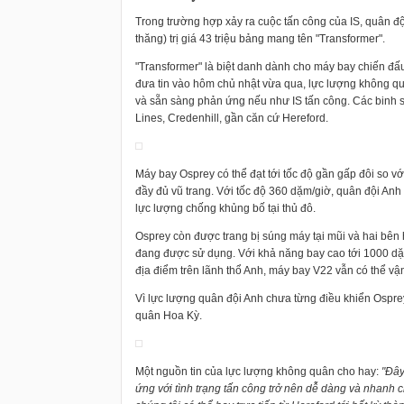
Trong trường hợp xảy ra cuộc tấn công của IS, quân độ
thăng) trị giá 43 triệu bảng mang tên "Transformer".
"Transformer" là biệt danh dành cho máy bay chiến đấ
đưa tin vào hôm chủ nhật vừa qua, lực lượng không qu
và sẵn sàng phản ứng nếu như IS tấn công. Các binh s
Lines, Credenhill, gần căn cứ Hereford.
Máy bay Osprey có thể đạt tới tốc độ gần gấp đôi so vớ
đầy đủ vũ trang. Với tốc độ 360 dặm/giờ, quân đội Anh 
lực lượng chống khủng bố tại thủ đô.
Osprey còn được trang bị súng máy tại mũi và hai bên h
đang được sử dụng. Với khả năng bay cao tới 1000 dặm, 
địa điểm trên lãnh thổ Anh, máy bay V22 vẫn có thể vận 
Vì lực lượng quân đội Anh chưa từng điều khiển Ospre
quân Hoa Kỳ.
Một nguồn tin của lực lượng không quân cho hay:
"Đây
ứng với tình trạng tấn công trở nên dễ dàng và nhanh 