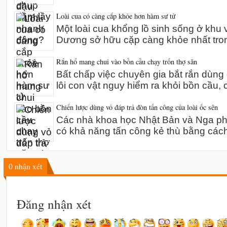
Loài cua có càng cắp khỏe hơn hàm sư tử
Một loài cua khổng lồ sinh sống ở khu 
Dương sở hữu cặp càng khỏe nhất tro
Rắn hổ mang chui vào bồn cầu chạy trốn thợ săn
Bất chấp việc chuyên gia bắt rắn dùn
lôi con vật nguy hiểm ra khỏi bồn cầu,
Chiến lược dùng vỏ đáp trả đòn tấn công của loài ốc sên
Các nhà khoa học Nhật Bản và Nga phát
có khả năng tấn công kẻ thù bằng các
0
nhận xét
Đăng nhận xét