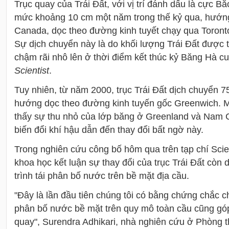
Trục quay của Trái Đất, với vị trí đánh dấu là cực B
mức khoảng 10 cm một năm trong thế kỷ qua, hướng
Canada, dọc theo đường kinh tuyết chạy qua Toron
Sự dịch chuyển này là do khối lượng Trái Đất được t
chậm rãi nhô lên ở thời điểm kết thúc kỷ Băng Hà c
Scientist
.
Tuy nhiên, từ năm 2000, trục Trái Đất dịch chuyển 7
hướng dọc theo đường kinh tuyến gốc Greenwich. 
thấy sự thu nhỏ của lớp băng ở Greenland và Nam
biến đổi khí hậu dẫn đến thay đổi bất ngờ này.
Trong nghiên cứu công bố hôm qua trên tạp chí Sci
khoa học kết luận sự thay đổi của trục Trái Đất còn
trình tái phân bố nước trên bề mặt địa cầu.
"Đây là lần đầu tiên chúng tôi có bằng chứng chắc ch
phân bố nước bề mặt trên quy mô toàn cầu cũng gó
quay", Surendra Adhikari, nhà nghiên cứu ở Phòng 