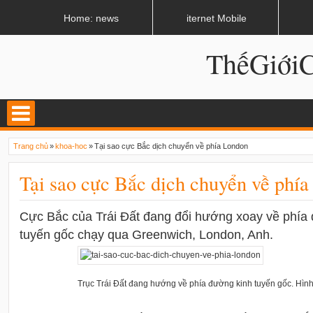
LATEST
02:08 AM
Tại sao sữa đậu nành nhanh đông?
Home: news
iternet Mobile
ThếGiớ
Trang chủ
»
khoa-hoc
»
Tại sao cực Bắc dịch chuyển về phía London
Tại sao cực Bắc dịch chuyển về phí
Cực Bắc của Trái Đất đang đổi hướng xoay về phía đ
tuyến gốc chạy qua Greenwich, London, Anh.
Trục Trái Đất đang hướng về phía đường kinh tuyến gốc. Hìn