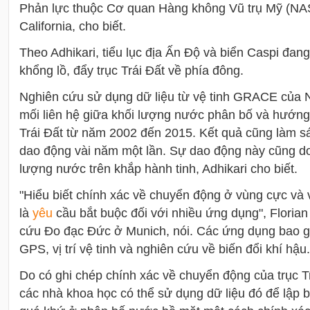
Phản lực thuộc Cơ quan Hàng không Vũ trụ Mỹ (NA
California, cho biết.
Theo Adhikari, tiểu lục địa Ấn Độ và biển Caspi đa
khổng lồ, đẩy trục Trái Đất về phía đông.
Nghiên cứu sử dụng dữ liệu từ vệ tinh GRACE của
mối liên hệ giữa khối lượng nước phân bố và hướng
Trái Đất từ năm 2002 đến 2015. Kết quả cũng làm sán
dao động vài năm một lần. Sự dao động này cũng do 
lượng nước trên khắp hành tinh, Adhikari cho biết.
"Hiểu biết chính xác về chuyển động ở vùng cực và 
là
yêu
cầu bắt buộc đối với nhiều ứng dụng", Florian
cứu Đo đạc Đức ở Munich, nói. Các ứng dụng bao g
GPS, vị trí vệ tinh và nghiên cứu về biến đổi khí hậu.
Do có ghi chép chính xác về chuyển động của trục T
các nhà khoa học có thể sử dụng dữ liệu đó để lập b