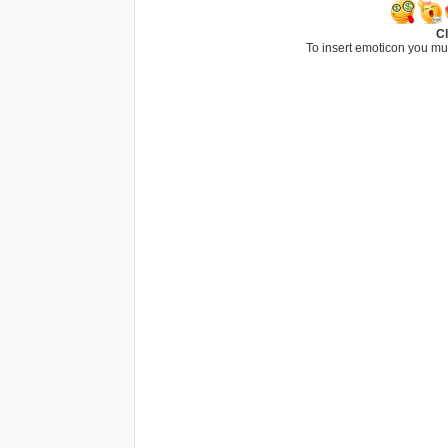
Cl
To insert emoticon you mu