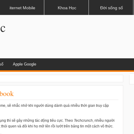
dụng khi lái xe
iternet Mobile
Khoa Học
Đời sống số
.c
số
Apple Google
ebook
me, sẽ nhắc nhở khi người dùng dành quá nhiều thời gian truy cập
ụng thì sẽ gây những tác động tiêu cực. Theo
Techcrunch
, nhiều người
ói quen và đôi khi họ mở lên rồi lướt trên bảng tin một cách vô thức.