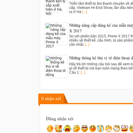
Triển lãm thiết bị âm thanh chuyên về 
cấp, Vietnam Hi-End Show, lần đầu tiên
ra ở Hà
[...]
Những nâng cấp đáng kể của mẫu má
X 2017
So với phiên bản 2015, Prime X 2017 t
nhiều về thiết kế, cấu hình, là sản phẩ
cân nhắc
[...]
Những thống kê thú vị về điện thoại 
Hãy trả lời những câu hỏi sau để xem 
gì về thiết bị mà bạn luôn mang theo b
Câu 1:
[...]
0
nhận xét
Đăng nhận xét