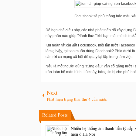
Focusbook sẽ phủ thông báo màu xá
Để hạn chế điều này, các nhà phát triển đã xây dựng 
này phần nào giúp "đánh thức" khi bạn mải mê chìm 
Khi hoàn tất cài đặt
Focusbook, mỗi lần lướt Facebook 
làm gì vậy, tại sao muốn dùng Facebook? Phía dưới là 
cần rời xa mạng xã hội để quay lại tập trung làm việc.
Nếu là một người dùng "cứng đầu" vẫn cố gắng lướt 
tràn toàn bộ màn hình. Lúc này, bảng tin bị che phủ ho
Next
Phát hiện trạng thái thứ 4 của nước
Related Posts
Nhiều hệ thống âm thanh tiền tỷ sắp 
hiện ở Hà Nội