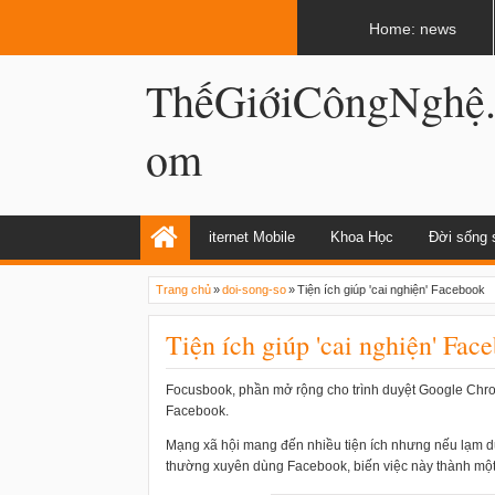
LATEST
02:13 AM
Apple, Samsung được kêu gọi chặn ứng 
Home: news
ThếGiớiCôngNghệ
om
iternet Mobile
Khoa Học
Đời sống 
Trang chủ
»
doi-song-so
»
Tiện ích giúp 'cai nghiện' Facebook
Tiện ích giúp 'cai nghiện' Fac
Focusbook, phần mở rộng cho trình duyệt Google Chro
Facebook.
Mạng xã hội mang đến nhiều tiện ích nhưng nếu lạm d
thường xuyên dùng Facebook, biến việc này thành một th