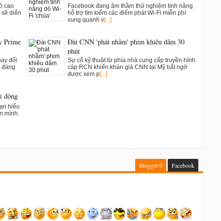
đồ cao
Facebook đang âm thầm thử nghiệm tính năng
 sẽ diển
hỗ trợ tìm kiếm các điểm phát Wi-Fi miễn phí
xung quanh v
[...]
y Prime
Đài CNN 'phát nhầm' phim khiêu dâm 30
phút
hay đổi
Sự cố kỹ thuật từ phía nhà cung cấp truyền hình
m đáng
cáp RCN khiến khán giả CNN tại Mỹ bất ngờ
được xem p
[...]
di động
bạn hiểu
ên mình.
Blogger
0
Facebook