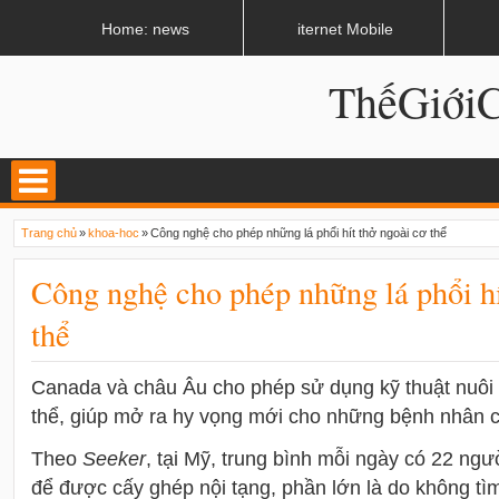
LATEST
02:13 AM
Apple, Samsung được kêu gọi chặn ứng dụng khi lái xe
Home: news
iternet Mobile
ThếGiớ
Trang chủ
»
khoa-hoc
»
Công nghệ cho phép những lá phổi hít thở ngoài cơ thể
Công nghệ cho phép những lá phổi hí
thể
Canada và châu Âu cho phép sử dụng kỹ thuật nuôi 
thể, giúp mở ra hy vọng mới cho những bệnh nhân 
Theo
Seeker
, tại Mỹ, trung bình mỗi ngày có 22 ngư
để được cấy ghép nội tạng, phần lớn là do không tì