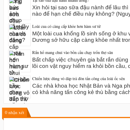
Tại sao sữa đậu nành nhanh đông?
Xin hỏi tại sao sữa đậu nành để lâu thì
nào để hạn chế điều này không? (Ng
Loài cua có càng cắp khỏe hơn hàm sư tử
Một loài cua khổng lồ sinh sống ở khu 
Dương sở hữu cặp càng khỏe nhất tro
Rắn hổ mang chui vào bồn cầu chạy trốn thợ săn
Bất chấp việc chuyên gia bắt rắn dùn
lôi con vật nguy hiểm ra khỏi bồn cầu,
Chiến lược dùng vỏ đáp trả đòn tấn công của loài ốc sên
Các nhà khoa học Nhật Bản và Nga phát
có khả năng tấn công kẻ thù bằng các
0
nhận xét