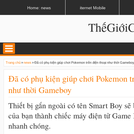
LATEST
02:13 AM
Apple, Samsung được kêu gọi chặn ứng dụng khi lái xe
Home: news
iternet Mobile
ThếGiớ
Trang chủ
»
news
»
Đã có phụ kiện giúp chơi Pokemon trên điện thoại như thời Gamebo
Đã có phụ kiện giúp chơi Pokemon tr
như thời Gameboy
Thiết bị gắn ngoài có tên Smart Boy sẽ
của bạn thành chiếc máy điện tử Game
nhanh chóng.