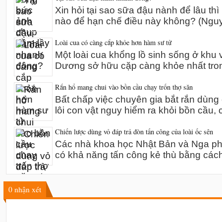
Xin hỏi tại sao sữa đậu nành để lâu thì
nào để hạn chế điều này không? (Ng
Loài cua có càng cắp khỏe hơn hàm sư tử
Một loài cua khổng lồ sinh sống ở khu 
Dương sở hữu cặp càng khỏe nhất tro
Rắn hổ mang chui vào bồn cầu chạy trốn thợ săn
Bất chấp việc chuyên gia bắt rắn dùn
lôi con vật nguy hiểm ra khỏi bồn cầu,
Chiến lược dùng vỏ đáp trả đòn tấn công của loài ốc sên
Các nhà khoa học Nhật Bản và Nga phát
có khả năng tấn công kẻ thù bằng các
0
nhận xét