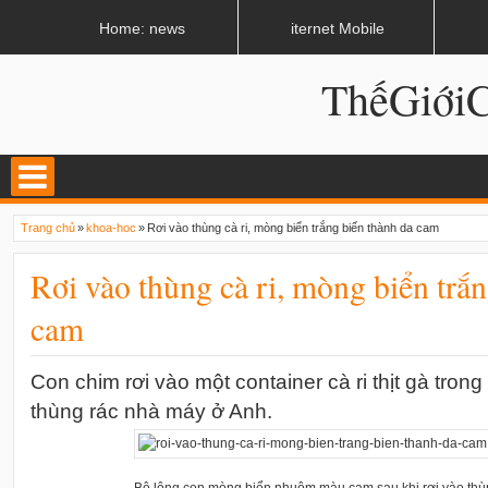
LATEST
02:13 AM
Apple, Samsung được kêu gọi chặn ứng dụng khi lái xe
Home: news
iternet Mobile
ThếGiớ
Trang chủ
»
khoa-hoc
»
Rơi vào thùng cà ri, mòng biển trắng biến thành da cam
Rơi vào thùng cà ri, mòng biển trắn
cam
Con chim rơi vào một container cà ri thịt gà trong 
thùng rác nhà máy ở Anh.