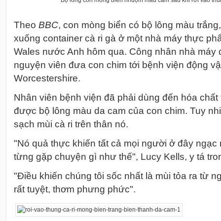
Bộ lông con mòng biển nhuộm màu cam sau khi rơi vào thùn
Theo
BBC
, con mòng biển có bộ lông màu trắng
xuống container cà ri gà ở một nhà máy thực p
Wales nước Anh hôm qua. Công nhân nhà máy đã
nguyện viên đưa con chim tới bệnh viện động vậ
Worcestershire.
Nhân viên bệnh viện đã phải dùng đến hóa chất 
được bộ lông màu da cam của con chim. Tuy nhi
sạch mùi cà ri trên thân nó.
"Nó quả thực khiến tất cả mọi người ở đây ngạc
từng gặp chuyện gì như thế", Lucy Kells, y tá tro
"Điều khiến chúng tôi sốc nhất là mùi tỏa ra từ 
rất tuyệt, thơm phưng phức".