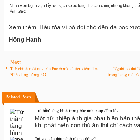
Nhân viên bệnh viện tẩy rửa sạch sẽ bộ lông cho con chim, nhưng không thể t
Ảnh:
BBC
Xem thêm: Hầu tòa vì bỏ đói chó đến da bọc xư
Hồng Hạnh
Next
Tuỳ chỉnh mới này của Facebook sẽ tiết kiệm đến
Người cổ đại N
50% dung lượng 3G
trong hang mà các
Related Posts
'Tử thần' tàng hình trong bức ảnh chụp đầm lầy
Một nữ nhiếp ảnh gia phát hiện bản th
khi phát hiện con thú ăn thịt chỉ cách v
Tại sao sữa đậu nành nhanh đông?