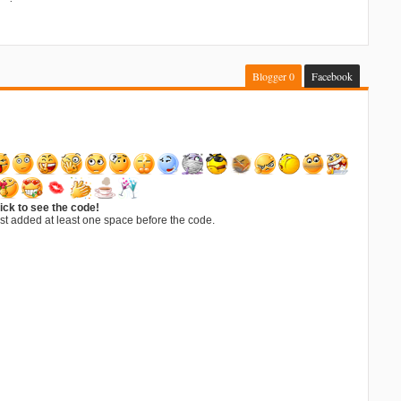
Blogger
0
Facebook
ick to see the code!
st added at least one space before the code.