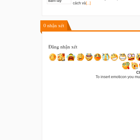
cách và
[...]
0
nhận xét
Đăng nhận xét
Cl
To insert emoticon you mu