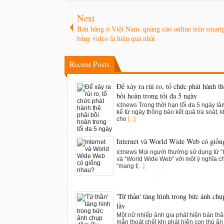
Next
Bán hàng ở Việt Nam: quảng cáo online trên smart
bằng video là hiệu quả nhất
Recent Posts
Để xảy ra rủi ro, tổ chức phát hành th
bồi hoàn trong tối đa 5 ngày
ictnews Trong thời hạn tối đa 5 ngày là
kể từ ngày thông báo kết quả tra soát, k
cho
[...]
Internet và World Wide Web có giốn
ictnews Mọi người thường sử dụng từ “I
và “World Wide Web” với một ý nghĩa c
“mạng t
[...]
'Tử thần' tàng hình trong bức ảnh ch
lầy
Một nữ nhiếp ảnh gia phát hiện bản th
mắn thoát chết khi phát hiện con thú ăn t