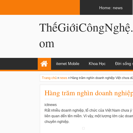
LATEST
02:13 AM
Apple, Samsung được kêu gọi chặn ứng 
Home: news
ThếGiớiCôngNghệ
om
iternet Mobile
Khoa Học
Đời sống 
Trang chủ
»
news
»
Hàng trăm nghìn doanh nghiệp Việt chưa d
Hàng trăm nghìn doanh nghiệp
ictnews
Rất nhiều doanh nghiệp, tổ chức của Việt Nam chưa ý
liên quan đến tên miền. Vì vậy, một lượng lớn các doa
chuyên nghiệp.