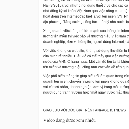
Trước đây, VNNIC cũng đã tổ chức các hội thảo tại Bì
Nai (8/2015), với những nội dung thiết thực cho các cá 
nhà đăng ký tại khắp Việt Nam qua việc nâng cao nhận
hoạt động trên Internet đặc biệt là với tên miền .VN; 
địa phương; Tăng cường công tác quản lý nhà nước tại
Xung quanh việc bùng nổ lớn mạnh của thông tin Intern
lượng tên miền thì việc bảo vệ thương hiệu Việt Nam t
doanh nghiệp, đơn vị thông tin, người dùng Internet, c
Với việc không có website, không sử dụng thư điện tử
của mình rất nhiều. Điều đó có thể thấy qua việc hướng
nước của VNNIC hàng ngày. Một vấn đề tồn tại là khôn
tên miền và thương hiệu cũng như các vấn đề liên qua
Việc phổ biến thông tin giúp hiểu rõ tầm quan trọng c
quanh tên miền, chuyển nhượng tên miền không qua đấ
với các cá nhân, doanh nghiệp, đơn vị trong môi trường
người dùng tránh trường hợp “mất ngay trước mắt, thua
GIAO LƯU VỚI ĐỘC GIẢ TRÊN FANPAGE ICTNEWS
Video đang được xem nhiều