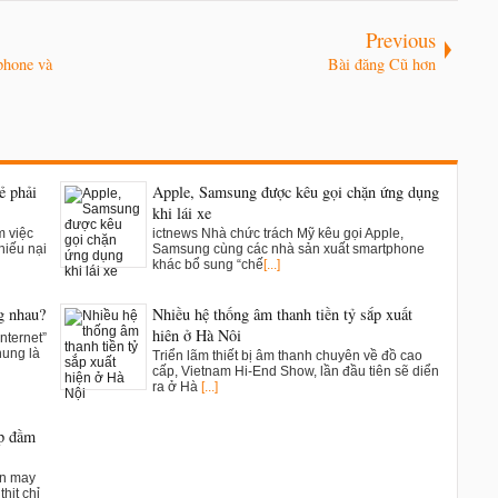
Previous
phone và
Bài đăng Cũ hơn
ẻ phải
Apple, Samsung được kêu gọi chặn ứng dụng
khi lái xe
m việc
ictnews Nhà chức trách Mỹ kêu gọi Apple,
hiếu nại
Samsung cùng các nhà sản xuất smartphone
khác bổ sung “chế
[...]
g nhau?
Nhiều hệ thống âm thanh tiền tỷ sắp xuất
hiện ở Hà Nội
nternet”
hung là
Triển lãm thiết bị âm thanh chuyên về đồ cao
cấp, Vietnam Hi-End Show, lần đầu tiên sẽ diển
ra ở Hà
[...]
ụp đầm
ân may
hịt chỉ