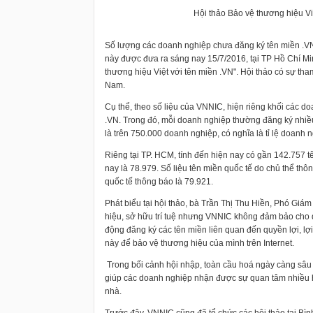
Hội thảo Bảo vệ thương hiệu Vi
Số lượng các doanh nghiệp chưa đăng ký tên miền .VN
này được đưa ra sáng nay 15/7/2016, tại TP Hồ Chí Min
thương hiệu Việt với tên miền .VN". Hội thảo có sự tha
Nam.
Cụ thể, theo số liệu của VNNIC, hiện riêng khối các 
.VN. Trong đó, mỗi doanh nghiệp thường đăng ký nhiều
là trên 750.000 doanh nghiệp, có nghĩa là tỉ lệ doanh n
Riêng tại TP. HCM, tính đến hiện nay có gần 142.757 t
nay là 78.979. Số liệu tên miền quốc tế do chủ thể thô
quốc tế thông báo là 79.921.
Phát biểu tại hội thảo, bà Trần Thị Thu Hiền, Phó Giá
hiệu, sở hữu trí tuệ nhưng VNNIC không đảm bảo cho 
động đăng ký các tên miền liên quan đến quyền lợi, lợ
này để bảo vệ thương hiệu của mình trên Internet.
Trong bối cảnh hội nhập, toàn cầu hoá ngày càng sâu 
giúp các doanh nghiệp nhận được sự quan tâm nhiều h
nhà.