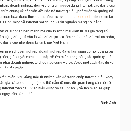
nh Dương (3/2013), TP. Cần Thơ (7/2013), Quảng Ninh (4/2014) và Đồng
nhân, doanh nghiệp, đơn vị thông tin, người dùng Internet, các đại lý của
 thức chung về các vấn đề: Bảo hộ thương hiệu, phát triển và quảng bá
Phát triển hoạt động thương mại điện tử, ứng dụng
công nghệ
thông tin tại
 địa phương về internet nói chung và tài nguyên mạng nói riêng.
et và sự phát triển mạnh mẽ của thương mại điện tử, sự gia tăng số
rên cộng đồng số vẫn là vấn đề được lưu tâm nhiều nhất đối với cá nhân,
ác đại lý của nhà đăng ký tại khắp Việt Nam.
 tên miền chuyên nghiệp, doanh nghiệp đã tự làm giảm cơ hội quảng bá
 dẫn, giải quyết các tranh chấp về tên miền trong công tác quản lý nhà
g phải doanh nghiệp, tổ chức nào cũng ý thức được một cách đầy đủ về
n đến tên miền.
ủa tên miền .VN, đồng thời từ những vấn đề tranh chấp thương hiệu xoay
u giá, các doanh nghiệp có thể nắm rõ mức độ quan trọng của nó đối
 Internet toàn cầu. Việc hiểu đúng và sâu pháp lý về tên miền sẽ giúp
 ngay trên sân nhà”.
Đình Anh