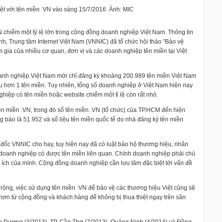
ệt với tên miền .VN vào sáng 15/7/2016. Ảnh: MIC
 chiếm một tỷ lệ lớn trong cộng đồng doanh nghiệp Việt Nam. Thông tin
h, Trung tâm Internet Việt Nam (VNNIC) đã tổ chức hội thảo "Bảo vệ
m gia của nhiều cơ quan, đơn vị và các doanh nghiệp tên miền tại Việt
doanh nghiệp Việt Nam mới chỉ đăng ký khoảng 200.989 tên miền Việt Nam
 hơn 1 tên miền. Tuy nhiên, tổng số doanh nghiệp ở Việt Nam hiện nay
ghiệp có tên miền hoặc website chiếm một tỉ lệ còn rất nhỏ.
ên miền .VN, trong đó số tên miền .VN (tổ chức) của TP.HCM đến hiện
ng báo là 51.952 và số liệu tên miền quốc tế do nhà đăng ký tên miền
m đốc VNNIC cho hay, tuy hiện nay đã có luật bảo hộ thương hiệu, nhãn
doanh nghiệp có được tên miền liên quan. Chính doanh nghiệp phải chủ
i ích của mình. Cộng đồng doanh nghiệp cần lưu tâm đặc biệt tới vấn đề
rộng, việc sử dụng tên miền .VN để bảo vệ các thương hiệu Việt cũng sẽ
ơn từ cộng đồng và khách hàng để không bị thua thiệt ngay trên sân