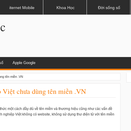
dụng khi lái xe
iternet Mobile
Khoa Học
Đời sống số
.c
số
Apple Google
ùng tên miền .VN
 Việt chưa dùng tên miền .VN
 thức một cách đầy đủ về tên miền và thương hiệu cũng như các vấn đề
nh nghiệp Việt không có website, không sử dụng thư điện tử với tên miền