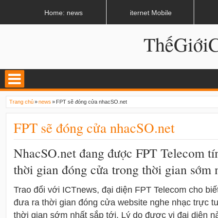
LATEST
02:13 AM
Apple, Samsung được kêu gọi chặn ứng dụng khi lái xe
Home: news
iternet Mobile
ThếGiớ
Trang chủ
»
news
»
FPT sẽ đóng cửa nhacSO.net
FPT sẽ đóng cửa nhacSO.net
NhacSO.net đang được FPT Telecom tín
thời gian đóng cửa trong thời gian sớm n
Trao đổi với ICTnews, đại diện FPT Telecom cho biết
đưa ra thời gian đóng cửa website nghe nhạc trực t
thời gian sớm nhất sắp tới. Lý do được vị đại diện 