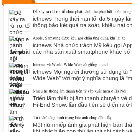
Để xảy ra rủi ro, tổ chức phát hành thẻ phải bồi hoàn trong
ictnews Trong thời hạn tối đa 5 ngày l
thông báo kết quả tra soát, khiếu nại 
Apple, Samsung được kêu gọi chặn ứng dụng khi lái xe
ictnews Nhà chức trách Mỹ kêu gọi A
các nhà sản xuất smartphone khác bổ 
Internet và World Wide Web có giống nhau?
ictnews Mọi người thường sử dụng từ “I
Wide Web” với một ý nghĩa chung là “m
Nhiều hệ thống âm thanh tiền tỷ sắp xuất hiện ở Hà Nội
Triển lãm thiết bị âm thanh chuyên về 
Hi-End Show, lần đầu tiên sẽ diển ra 
'Tử thần' tàng hình trong bức ảnh chụp đầm lầy
Một nữ nhiếp ảnh gia phát hiện bản th
khi phát hiện con thú ăn thịt chỉ cách v