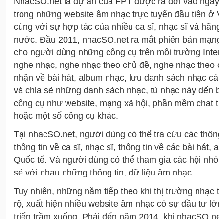
NhacSO.net là dự án của FPT được ra đời vào ngày 
trong những website âm nhạc trực tuyến đầu tiên ở 
cùng với sự hợp tác của nhiều ca sĩ, nhạc sĩ và hãn
nước. Đầu 2011, nhacSO.net ra mắt phiên bản mạng 
cho người dùng những công cụ trên môi trường Int
nghe nhạc, nghe nhạc theo chủ đề, nghe nhạc theo 
nhận về bài hát, album nhạc, lưu danh sách nhạc cá
và chia sẻ những danh sách nhạc, tủ nhạc này đến 
công cụ như website, mạng xã hội, phần mềm chat t
hoặc một số công cụ khác.
Tại nhacSO.net, người dùng có thể tra cứu các thôn
thông tin về ca sĩ, nhạc sĩ, thông tin về các bài hát
Quốc tế. Và người dùng có thể tham gia các hội nhó
sẻ với nhau những thông tin, dữ liệu âm nhạc.
Tuy nhiên, những năm tiếp theo khi thị trường nhạc
rộ, xuất hiện nhiều website âm nhạc có sự đầu tư l
triển trầm xuống. Phải đến năm 2014, khi nhacSO.n