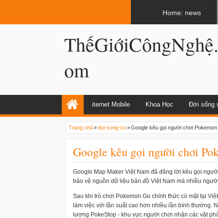
LATEST
02:13 AM
Apple, Samsung được kêu gọi chặn ứng 
Home: news
ThếGiớiCôngNghệ
om
iternet Mobile
Khoa Học
Đời sống 
Trang chủ
»
doi-song-so
»
Google kêu gọi người chơi Pokemon 
Google kêu gọi người chơi Po
Google Map Maker Việt Nam đã đăng lời kêu gọi người
bảo vệ nguồn dữ liệu bản đồ Việt Nam mà nhiều người
Sau khi trò chơi Pokemon Go chính thức có mặt tại Vi
làm việc với tần suất cao hơn nhiều lần bình thường. N
lượng PokeStop - khu vực người chơi nhận các vật phẩ