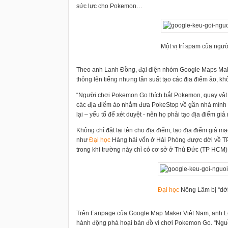
sức lực cho Pokemon…
Một vị trí spam của ngư
Theo anh Lanh Đồng, đại diện nhóm Google Maps Maker
thông lên tiếng nhưng tần suất tạo các địa điểm ảo, k
“Người chơi Pokemon Go thích bắt Pokemon, quay vật p
các địa điểm ảo nhằm đưa PokeStop về gần nhà mình h
lại – yếu tố để xét duyệt - nên họ phải tạo địa điểm g
Không chỉ đặt lại tên cho địa điểm, tạo địa điểm giả m
như
Đại học
Hàng hải vốn ở Hải Phòng được dời về 
trong khi trường này chỉ có cơ sở ở Thủ Đức (TP HCM)
Đại học
Nông Lâm bị “dời
Trên Fanpage của Google Map Maker Việt Nam, anh Lê
hành động phá hoại bản đồ vì chơi Pokemon Go. “Nguồ