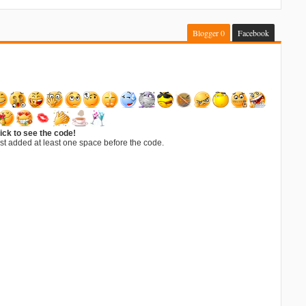
Blogger
0
Facebook
ick to see the code!
st added at least one space before the code.