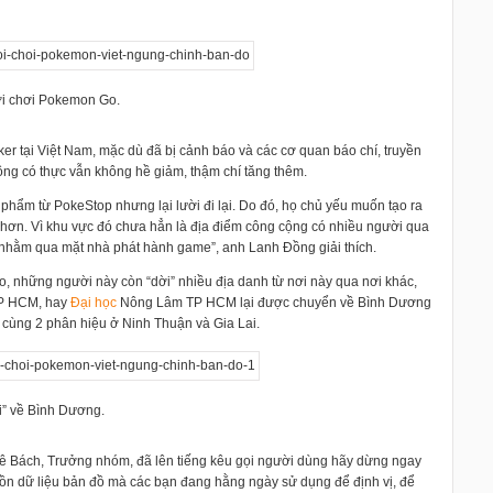
ời chơi Pokemon Go.
 tại Việt Nam, mặc dù đã bị cảnh báo và các cơ quan báo chí, truyền
hông có thực vẫn không hề giảm, thậm chí tăng thêm.
hẩm từ PokeStop nhưng lại lười đi lại. Do đó, họ chủ yếu muốn tạo ra
ơn. Vì khu vực đó chưa hẳn là địa điểm công cộng có nhiều người qua
iả nhằm qua mặt nhà phát hành game”, anh Lanh Đồng giải thích.
ạo, những người này còn “dời” nhiều địa danh từ nơi này qua nơi khác,
TP HCM, hay
Đại học
Nông Lâm TP HCM lại được chuyển về Bình Dương
 cùng 2 phân hiệu ở Ninh Thuận và Gia Lai.
” về Bình Dương.
 Bách, Trưởng nhóm, đã lên tiếng kêu gọi người dùng hãy dừng ngay
n dữ liệu bản đồ mà các bạn đang hằng ngày sử dụng để định vị, để