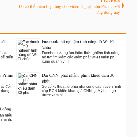
Đã có thể thêm hiệu ứng cho video "nghệ" như Prisma với
ứng dụng này
xuất
Facebook thử nghiệm tính năng dò Wi-Fi
'chùa'
đồ cao
Facebook đang âm thầm thử nghiệm tính năng
 sẽ diển
hỗ trợ tìm kiếm các điểm phát Wi-Fi miễn phí
xung quanh v
[...]
y Prime
Đài CNN 'phát nhầm' phim khiêu dâm 30
phút
hay đổi
Sự cố kỹ thuật từ phía nhà cung cấp truyền hình
m đáng
cáp RCN khiến khán giả CNN tại Mỹ bất ngờ
được xem p
[...]
di động
bạn hiểu
ên mình.