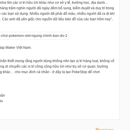
ư tìm các vị trí hữu ích khác như cơ sở y tế, trường học, địa danh...
hàng trăm nghìn người đã ngày đêm bổ sung, kiểm duyệt và duy trì trong
các bạn sử dụng. Nhiều người đã phải đổ máu, nhiều người đã ra đi khi
đồ. Các anh đã yên giấc cho nguồn dữ liệu bản đồ của các bạn hôm nay”,
Map Maker Việt Nam.
hẩn thiết mong rằng người dùng không nên tạo vị trí hàng loạt, không cố
hông di chuyển các vị trí công cộng hữu ích như trụ sở cơ quan, trường
ọng khác… cho mục đích cá nhân - ở đây là tạo PokeStop để chơi
hân
Go
Previous