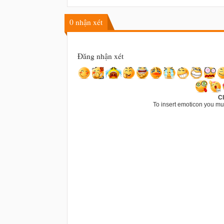
0
nhận xét
Đăng nhận xét
Cl
To insert emoticon you mu