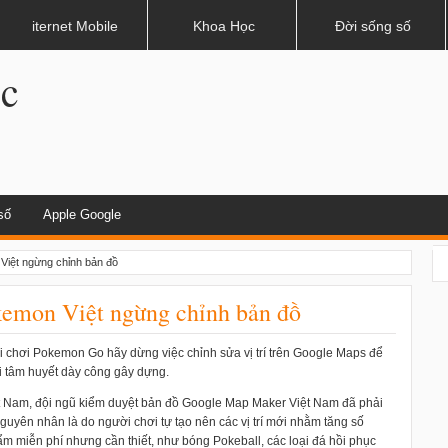
dụng khi lái xe
iternet Mobile
Khoa Học
Đời sống số
.c
số
Apple Google
Việt ngừng chỉnh bản đồ
kemon Việt ngừng chỉnh bản đồ
 chơi Pokemon Go hãy dừng việc chỉnh sửa vị trí trên Google Maps để
 tâm huyết dày công gây dựng.
ệt Nam, đội ngũ kiểm duyệt bản đồ Google Map Maker Việt Nam đã phải
guyên nhân là do người chơi tự tạo nên các vị trí mới nhằm tăng số
m miễn phí nhưng cần thiết, như bóng Pokeball, các loại đá hồi phục