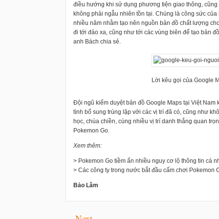
điều hướng khi sử dụng phương tiện giao thông, cũng nh
không phải ngẫu nhiên tồn tại. Chúng là công sức của 
nhiều năm nhằm tạo nên nguồn bản đồ chất lượng cho 
đi tới đảo xa, cũng như tới các vùng biên để tạo bản 
anh Bách chia sẻ.
Lời kêu gọi của Google 
Đội ngũ kiểm duyệt bản đồ Google Maps tại Việt Nam k
tình bổ sung trùng lặp với các vị trí đã có, cũng như k
học, chùa chiền, cùng nhiều vị trí danh thắng quan tr
Pokemon Go.
Xem thêm:
> Pokemon Go tiềm ẩn nhiều nguy cơ lộ thông tin cá n
> Các công ty trong nước bắt đầu cấm chơi Pokemon 
Bảo Lâm
Next