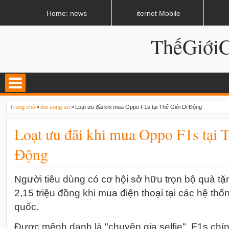
LATEST
02:13 AM
Apple, Samsung được kêu gọi chặn ứng dụng khi lái xe
Home: news
iternet Mobile
ThếGiớ
Trang chủ
»
doi-song-so
»
Loạt ưu đãi khi mua Oppo F1s tại Thế Giới Di Động
Loạt ưu đãi khi mua Oppo F1s tại 
Động
Người tiêu dùng có cơ hội sở hữu trọn bộ quà t
2,15 triệu đồng khi mua điện thoại tại các hệ th
quốc.
Được mệnh danh là "chuyên gia selfie", F1s chính