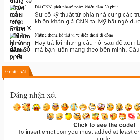
Đài CNN 'phát nhầm' phim khiêu dâm 30 phút
Sự cố kỹ thuật từ phía nhà cung cấp t
khiến khán giả CNN tại Mỹ bất ngờ đư
Những thống kê thú vị về điện thoại di động
Hãy trả lời những câu hỏi sau để xem bạ
mà bạn luôn mang theo bên mình. Câu
0
nhận xét
Đăng nhận xét
Click to see the code!
To insert emoticon you must added at least o
code.