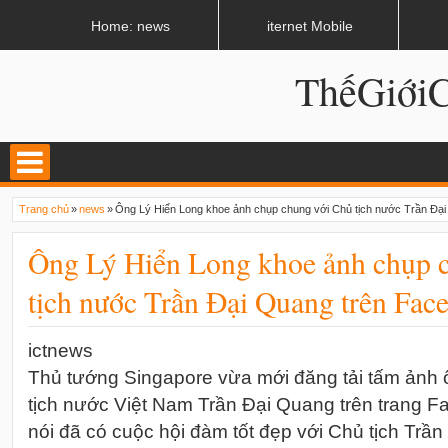
LATEST
02:13 AM
Apple, Samsung được kêu gọi chặn ứng dụng khi lái xe
Home: news
iternet Mobile
ThếGiớ
Trang chủ
»
news
»
Ông Lý Hiển Long khoe ảnh chụp chung với Chủ tịch nước Trần Đạ
Ông Lý Hiển Long khoe ảnh chụp 
tịch nước Trần Đại Quang trên Fac
ictnews
Thủ tướng Singapore vừa mới đăng tải tấm ảnh ô
tịch nước Việt Nam Trần Đại Quang trên trang 
nói đã có cuộc hội đàm tốt đẹp với Chủ tịch Trần