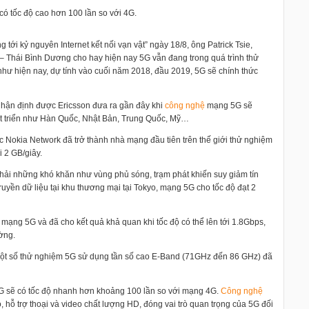
 có tốc độ cao hơn 100 lần so với 4G.
 tới kỷ nguyên Internet kết nối vạn vật” ngày 18/8, ông Patrick Tsie,
Thái Bình Dương cho hay hiện nay 5G vẫn đang trong quá trình thử
 như hiện nay, dự tính vào cuối năm 2018, đầu 2019, 5G sẽ chính thức
hận định được Ericsson đưa ra gần đây khi
công nghệ
mạng 5G sẽ
át triển như Hàn Quốc, Nhật Bản, Trung Quốc, Mỹ…
 Nokia Network đã trở thành nhà mạng đầu tiên trên thế giới thử nghiệm
i 2 GB/giây.
ải những khó khăn như vùng phủ sóng, trạm phát khiến suy giảm tín
yền dữ liệu tại khu thương mại tại Tokyo, mạng 5G cho tốc độ đạt 2
mạng 5G và đã cho kết quả khả quan khi tốc độ có thể lên tới 1.8Gbps,
ờng.
một số thử nghiệm 5G sử dụng tần số cao E-Band (71GHz đến 86 GHz) đã
 5G sẽ có tốc độ nhanh hơn khoảng 100 lần so với mạng 4G.
Công nghệ
o, hỗ trợ thoại và video chất lượng HD, đóng vai trò quan trọng của 5G đối