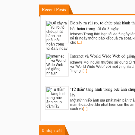
Recent Posts
Để xảy ra rủi ro, tổ chức phát hành th
bồi hoàn trong tối đa 5 ngày
ictnews Trong thời hạn tối đa 5 ngày là
kể từ ngày thông báo kết quả tra soát, k
cho
[...]
Internet và World Wide Web có giốn
ictnews Mọi người thường sử dụng từ “I
và “World Wide Web” với một ý nghĩa c
“mạng t
[...]
'Tử thần' tàng hình trong bức ảnh ch
lầy
Một nữ nhiếp ảnh gia phát hiện bản th
mắn thoát chết khi phát hiện con thú ăn t
cách và
[...]
0
nhận xét