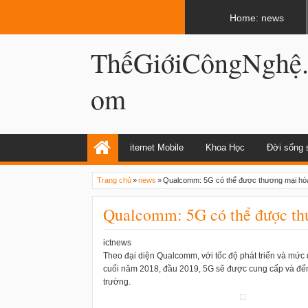
LATEST
02:12 AM
Internet và World Wide Web có giống n
Home: news
ThếGiớiCôngNghệ
om
iternet Mobile
Khoa Học
Đời sống 
Trang chủ
»
news
»
Qualcomm: 5G có thể được thương mại hóa
Qualcomm: 5G có thể được th
ictnews
Theo đại diện Qualcomm, với tốc độ phát triển và mức
cuối năm 2018, đầu 2019, 5G sẽ được cung cấp và đến 
trường.