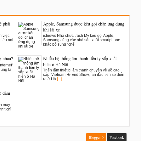
ẻ phải
Apple, Samsung được kêu gọi chặn ứng dụng
khi lái xe
m việc
ictnews Nhà chức trách Mỹ kêu gọi Apple,
hiếu nại
Samsung cùng các nhà sản xuất smartphone
khác bổ sung “chế
[...]
g nhau?
Nhiều hệ thống âm thanh tiền tỷ sắp xuất
hiện ở Hà Nội
nternet”
hung là
Triển lãm thiết bị âm thanh chuyên về đồ cao
cấp, Vietnam Hi-End Show, lần đầu tiên sẽ diển
ra ở Hà
[...]
ụp đầm
ân may
hịt chỉ
Blogger
0
Facebook