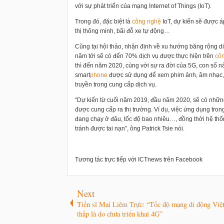
với sự phát triển của mạng Internet of Things (IoT).
Trong đó, đặc biệt là
công nghệ
IoT, dự kiến sẽ được á
thị thông minh, bãi đỗ xe tự động…
Cũng tại hội thảo, nhận định về xu hướng băng rộng di 
năm tới sẽ có đến 70% dịch vụ được thực hiện trên
cô
thì đến năm 2020, cùng với sự ra đời của 5G, con số nà
smart
phone
được sử dụng để xem phim ảnh, âm nhạc, ứ
truyền trong cung cấp dịch vụ.
“Dự kiến từ cuối năm 2019, đầu năm 2020, sẽ có nhữn
được cung cấp ra thị trường. Ví dụ, việc ứng dụng tro
đang chạy ở đâu, tốc độ bao nhiêu…, đồng thời hệ thốn
tránh được tai nạn”, ông Patrick Tsie nói.
Tương tác trực tiếp với ICTnews trên Facebook
Next
Tiến sĩ Mai Liêm Trực: “Tốc độ mạng di động Vi
thấp là do chưa triển khai 4G”