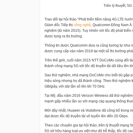
Trên lý thuyết, 5G
Trao đổi tại hội thảo “Phát triển tiềm năng 4G LTE hướng
Giám đốc Tiếp thị
công nghệ
, Qualcomm Đông Nam Á – 
nghiệm (từ năm 2015). Tuy nhiên với tốc độ phát triển
được tung ra thị trường.
Thông tin được Qualcomm đưa ra cũng tương tự như n
được cung cấp vào năm 2018 tại một số thị trường ph
Trên thế giới, cuối năm 2015 NTT DoCoMo cùng đối tác
thành công mạng 5G với tốc độ truyền tải dữ liệu lên tớ
Sau thử nghiệm, nhà mạng DoCoMo cho biết dù gặp ph
hiệu sóng nhưng họ đã thành công. Theo thử nghiệm tru
GB/giây, với dải tần số lên tới 70 GHz.
Tại Mỹ, đầu năm 2016 Verizon Wireless đã thử nghiệm 
mạnh gấp nhiều lần so với mạng cáp quang thông thư
Mới đây nhất, Huawei và Vodafone đã công bố trong 
đạt được tốc độ truyền tải vô tuyến lên đến 20 Gbps.
Theo các chuyên gia tại hội thảo, trên lý thuyết mạng
5G sở hữu hàng loạt ưu việt như độ trễ thấp, tốc độ ca