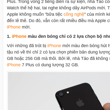
Plus. Trong vòng 2 tiếng diễn ra sự kiện, nhà Táo c
Watch thế hệ hai, tai nghe không dây AirPods mới. T
Apple không muốn "bữa tiệc
công nghệ
" của mình ké
đến lê thê. Do đó, vẫn còn rất nhiều điều mà Apple c
i
Phone
mới.
1.
i
Phone
màu đen bóng chỉ có 2 lựa chọn bộ nh
Với những đã trót bị
i
Phone
mới màu đen bóng hút h
tậu nó về thì chỉ 2 có lựa chọn phiên bản dung lượn
GB hoặc 256 GB mà thôi. Bởi lẽ, nhà Táo đã không
i
Phone
7 Plus có dung lượng 32 GB.