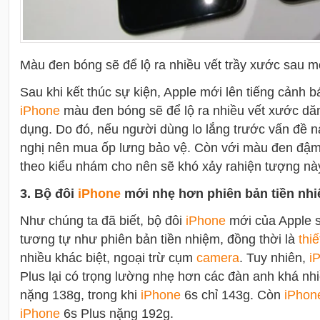
Màu đen bóng sẽ để lộ ra nhiều vết trầy xước sau mộ
Sau khi kết thúc sự kiện, Apple mới lên tiếng cảnh 
i
Phone
màu đen bóng sẽ để lộ ra nhiều vết xước dă
dụng. Do đó, nếu người dùng lo lắng trước vấn đề 
nghị nên mua ốp lưng bảo vệ. Còn với màu đen đậm 
theo kiểu nhám cho nên sẽ khó xảy rahiện tượng nà
3. Bộ đôi
i
Phone
mới nhẹ hơn phiên bản tiền nh
Như chúng ta đã biết, bộ đôi
i
Phone
mới của Apple 
tương tự như phiên bản tiền nhiệm, đồng thời là
thiế
nhiều khác biệt, ngoại trừ cụm
camera
. Tuy nhiên,
i
P
Plus lại có trọng lường nhẹ hơn các đàn anh khá nhi
nặng 138g, trong khi
i
Phone
6s chỉ 143g. Còn
i
Phon
i
Phone
6s Plus nặng 192g.