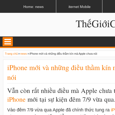
LATEST
02:13 AM
Apple, Samsung được kêu gọi chặn ứng dụng khi lái xe
Home: news
iternet Mobile
ThếGiớ
Trang chủ
»
news
»
iPhone mới và những điều thầm kín mà Apple chưa nói
iPhone mới và những điều thầm kín
nói
Vẫn còn rất nhiều điều mà Apple chưa ti
i
Phone
mới tại sự kiện đêm 7/9 vừa qua
Vào đêm 7/9 vừa qua Apple đã chính thức tung ra
i
P