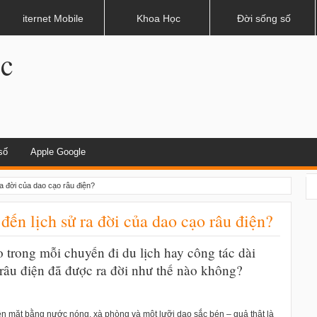
dụng khi lái xe
iternet Mobile
Khoa Học
Đời sống số
.c
số
Apple Google
ra đời của dao cạo râu điện?
đến lịch sử ra đời của dao cạo râu điện?
trong mỗi chuyến đi du lịch hay công tác dài
 râu điện đã được ra đời như thế nào không?
trên mặt bằng nước nóng, xà phòng và một lưỡi dao sắc bén – quả thật là