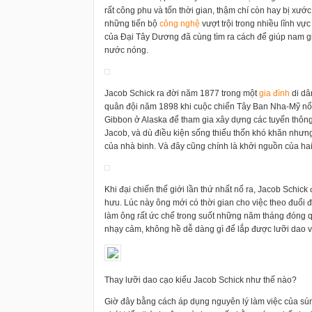
rất công phu và tốn thời gian, thậm chí còn hay bị xư
những tiến bộ
công nghệ
vượt trội trong nhiều lĩnh vự
của Đại Tây Dương đã cùng tìm ra cách để giúp nam g
nước nóng.
Jacob Schick ra đời năm 1877 trong một
gia đình
di dâ
quân đội năm 1898 khi cuộc chiến Tây Ban Nha-Mỹ nổ ra
Gibbon ở Alaska để tham gia xây dựng các tuyến thông 
Jacob, và dù điều kiện sống thiếu thốn khó khăn nhưng
của nhà binh. Và đây cũng chính là khởi nguồn của hai
Khi đại chiến thế giới lần thứ nhất nổ ra, Jacob Schick
hưu. Lúc này ông mới có thời gian cho việc theo đuổi
làm ông rất ức chế trong suốt những năm tháng đóng q
nhạy cảm, không hề dễ dàng gì để lắp được lưỡi dao 
Thay lưỡi dao cạo kiểu Jacob Schick như thế nào?
Giờ đây bằng cách áp dụng nguyên lý làm việc của sú