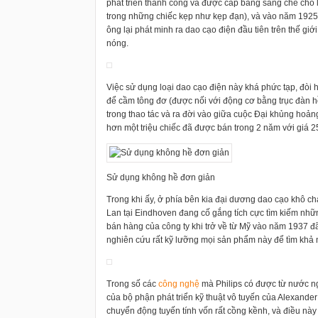
phát triển thành công và được cấp bằng sáng chế cho l
trong những chiếc kẹp như kẹp đạn), và vào năm 1925 ô
ông lại phát minh ra dao cạo điện đầu tiên trên thế giớ
nóng.
Việc sử dụng loại dao cạo điện này khá phức tạp, đòi 
để cầm tông đơ (được nối với động cơ bằng trục đàn h
trong thao tác và ra đời vào giữa cuộc Đại khủng hoả
hơn một triệu chiếc đã được bán trong 2 năm với giá 
Sử dụng không hề đơn giản
Trong khi ấy, ở phía bên kia đại dương dao cạo khô ch
Lan tại Eindhoven đang cố gắng tích cực tìm kiếm nhữ
bán hàng của công ty khi trở về từ Mỹ vào năm 1937 đã
nghiên cứu rất kỹ lưỡng mọi sản phẩm này để tìm khả 
Trong số các
công nghệ
mà Philips có được từ nước ng
của bộ phận phát triển kỹ thuật vô tuyến của Alexande
chuyển động tuyến tính vốn rất cồng kềnh, và điều nà