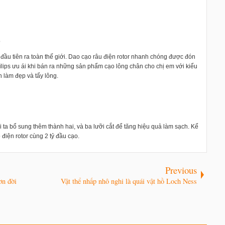
o
 đầu tiên ra toàn thế giới. Dao cạo râu điện rotor nhanh chóng được đón
lips ưu ái khi bán ra những sản phẩm cạo lông chân cho chị em với kiểu
n làm đẹp và tẩy lông.
 ta bổ sung thêm thành hai, và ba lưỡi cắt để tăng hiệu quả làm sạch. Kể
 điện rotor cùng 2 tỷ đầu cạo.
Previous
ơn đời
Vật thể nhấp nhô nghi là quái vật hồ Loch Ness