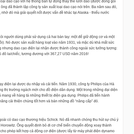
oại dao cạo với hệ thống bán tự động thay thế lưỡi dao (được đóng gói
ng đã thành lập công ty sản xuất loại dao cạo nói trên. Ba năm sau đó,
i, nhờ đó mà giải quyết nốt được vấn đề khác tại Alaska - thiếu nước
hỏi người dùng phải sử dụng cả hai bàn tay: một để giữ động cơ và một
ồi). Nó được sản xuất hàng loạt vào năm 1931, và mặc dù khá mất sức
ng nhưng dao cạo điện lại nhận được thành công ngoài sức tưởng tượng:
25 đô la/chiếc, tương đương với 367,27 USD năm 2016!
ạy điện lại được du nhập và cải tiến. Năm 1930, công ty Philips của Hà
ng thị trường ngách mới cho đồ điện dân dụng. Một trong những đại diện
 mang về hàng tá những thiết bị điện gia dụng. Philips đã tiến hành
năng cải thiện chúng tốt hơn và bán những đồ “nâng cấp” đó.
oài có dao cạo thương hiệu Schick. Nó đã nhanh chóng thu hút sự chú ý
r Horowitz. Ông quyết định bỏ đi cơ chế biến chuyển động xoay thành
y cho phép kết hợp cả động cơ điện (được lấy từ máy phát điện dynamo