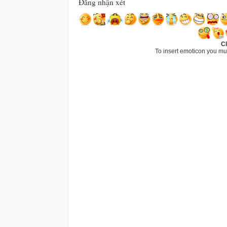
Đăng nhận xét
Cl
To insert emoticon you mu