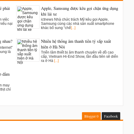
ẻ phải
Apple, Samsung được kêu gọi chặn ứng dụng
khi lái xe
m việc
ictnews Nhà chức trách Mỹ kêu gọi Apple,
hiếu nại
Samsung cùng các nhà sản xuất smartphone
khác bổ sung “chế
[...]
g nhau?
Nhiều hệ thống âm thanh tiền tỷ sắp xuất
hiện ở Hà Nội
nternet”
hung là
Triển lãm thiết bị âm thanh chuyên về đồ cao
cấp, Vietnam Hi-End Show, lần đầu tiên sẽ diển
ra ở Hà
[...]
ụp đầm
ân may
hịt chỉ
Blogger
0
Facebook