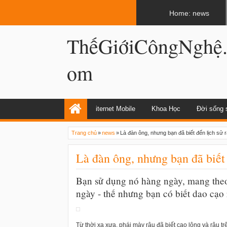
LATEST
02:13 AM
Apple, Samsung được kêu gọi chặn ứng 
Home: news
ThếGiớiCôngNghệ
om
iternet Mobile
Khoa Học
Đời sống 
Trang chủ
»
news
»
Là đàn ông, nhưng bạn đã biết đến lịch sử 
Là đàn ông, nhưng bạn đã biết 
Bạn sử dụng nó hàng ngày, mang theo 
ngày - thế nhưng bạn có biết dao cạo
Từ thời xa xưa, phái mày râu đã biết cạo lông và râu 