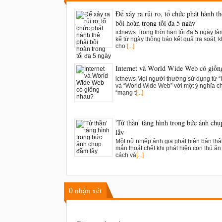
Để xảy ra rủi ro, tổ chức phát hành th
bồi hoàn trong tối đa 5 ngày
ictnews Trong thời hạn tối đa 5 ngày là
kể từ ngày thông báo kết quả tra soát, k
cho
[...]
Internet và World Wide Web có giốn
ictnews Mọi người thường sử dụng từ “I
và “World Wide Web” với một ý nghĩa c
“mạng t
[...]
'Tử thần' tàng hình trong bức ảnh ch
lầy
Một nữ nhiếp ảnh gia phát hiện bản th
mắn thoát chết khi phát hiện con thú ăn t
cách và
[...]
0
nhận xét