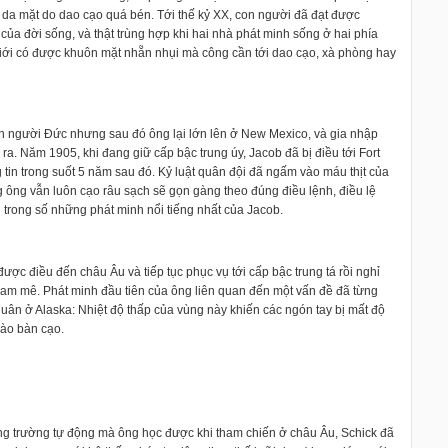
ớc da mặt do dao cạo quá bén. Tới thế kỷ XX, con người đã đạt được
c của đời sống, và thật trùng hợp khi hai nhà phát minh sống ở hai phía
iới có được khuôn mặt nhẵn nhụi mà công cần tới dao cạo, xà phòng hay
n người Đức nhưng sau đó ông lại lớn lên ở New Mexico, và gia nhập
. Năm 1905, khi đang giữ cấp bậc trung úy, Jacob đã bị điều tới Fort
tin trong suốt 5 năm sau đó. Kỷ luật quân đội đã ngấm vào máu thịt của
 ông vẫn luôn cạo râu sạch sẽ gọn gàng theo đúng điều lệnh, điều lệ
 trong số những phát minh nổi tiếng nhất của Jacob.
 được điều đến châu Âu và tiếp tục phục vụ tới cấp bậc trung tá rồi nghỉ
 đam mê. Phát minh đầu tiên của ông liên quan đến một vấn đề đã từng
uân ở Alaska: Nhiệt độ thấp của vùng này khiến các ngón tay bị mất độ
vào bàn cạo.
ng trường tự động mà ông học được khi tham chiến ở châu Âu, Schick đã