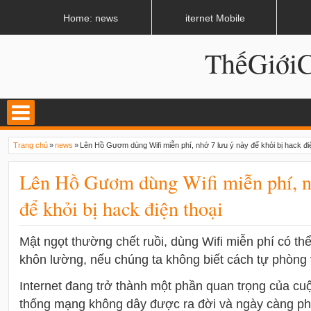
LATEST
02:13 AM
Apple, Samsung được kêu gọi chặn ứng dụng khi lái xe
Home: news
iternet Mobile
ThếGiớ
Trang chủ
»
news
»
Lên Hồ Gươm dùng Wifi miễn phí, nhớ 7 lưu ý này để khỏi bị hack đi
Lên Hồ Gươm dùng Wifi miễn phí, n
để khỏi bị hack điện thoại
Mật ngọt thường chết ruồi, dùng Wifi miễn phí có th
khôn lường, nếu chúng ta không biết cách tự phòng 
Internet đang trở thành một phần quan trọng của cu
thống mạng không dây được ra đời và ngày càng ph