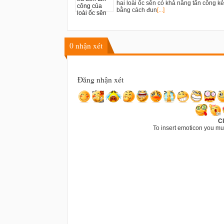
hai loài ốc sên có khả năng tấn công kẻ
bằng cách đun
[...]
0
nhận xét
Đăng nhận xét
Cl
To insert emoticon you mu