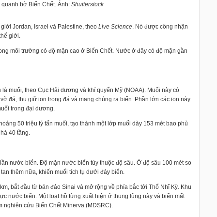
úi quanh bờ Biển Chết. Ảnh:
Shutterstock
giới Jordan, Israel và Palestine, theo
Live Science
. Nó được công nhận
hế giới.
trong môi trường có độ mặn cao ở Biển Chết. Nước ở đây có độ mặn gần
 là muối, theo Cục Hải dương và khí quyển Mỹ (NOAA). Muối này có
 vỡ đá, thu giữ ion trong đá và mang chúng ra biển. Phần lớn các ion này
 muối trong đại dương.
hoảng 50 triệu tỷ tấn muối, tạo thành một lớp muối dày 153 mét bao phủ
hà 40 tầng.
lần nước biển. Độ mặn nước biển tùy thuộc độ sâu. Ở độ sâu 100 mét so
tan thêm nữa, khiến muối tích tụ dưới đáy biển.
 km, bắt đầu từ bán đảo Sinai và mở rộng về phía bắc tới Thổ Nhĩ Kỳ. Khu
mực nước biển. Một loạt hồ từng xuất hiện ở thung lũng này và biến mất
tâm nghiên cứu Biển Chết Minerva (MDSRC).