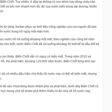
Biển Chết. Tuy nhiên, ở đây lại không có con kênh hay dòng chảy nào
 Chết và bốc hơi nhanh hơn tốc độ của nước biển trong đại dương, khiến
ch.
ớc từ sông Jordan phục vụ tưới tiêu nông nghiệp của con người đã làm
iến nước trong hồ ngày một mặn hơn.
 mực nước hồ rút xuống khoảng một mét, theo nghiên cứu công bố năm
cứu cho biết, nước Biển Chết đã rút xuống khoảng 30 mét kể từ đầu thế kỷ
 can thiệp, Biển Chết vẫn có nguy cơ biến mất. Trong năm 2010 và
 hồ. Họ phát hiện, khoảng 120.000 năm trước, Biển Chết từng khô cạn
c dù có nhiều dấu hiệu cho thấy hồ nước này có thể sẽ biến mất, nhưng
c.
ểm ở độ sâu chưa từng được khám phá và phát hiện, dưới đáy Biển Chết có
a học mong chờ sẽ khám phá thêm nhiều bí ẩn nữa về hồ nước này.