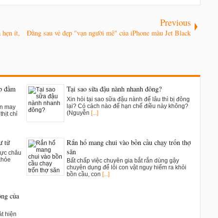
Previous
hẹn ít,
Đằng sau vẻ đẹp "vạn người mê" của iPhone màu Jet Black
ụp đầm
Tại sao sữa đậu nành nhanh đông?
Xin hỏi tại sao sữa đậu nành để lâu thì bị đông
lại? Có cách nào để hạn chế điều này không?
ân may
(Nguyễn
[...]
hịt chỉ
ư tử
Rắn hổ mang chui vào bồn cầu chạy trốn thợ
săn
vực châu
khỏe
Bất chấp việc chuyên gia bắt rắn dùng gậy
chuyên dụng để lôi con vật nguy hiểm ra khỏi
bồn cầu, con
[...]
ông của
t hiện