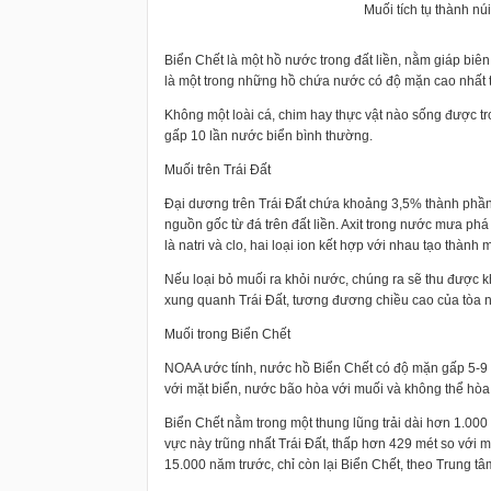
Muối tích tụ thành n
Biển Chết là một hồ nước trong đất liền, nằm giáp biên 
là một trong những hồ chứa nước có độ mặn cao nhất t
Không một loài cá, chim hay thực vật nào sống được 
gấp 10 lần nước biển bình thường.
Muối trên Trái Đất
Đại dương trên Trái Đất chứa khoảng 3,5% thành phần
nguồn gốc từ đá trên đất liền. Axit trong nước mưa phá
là natri và clo, hai loại ion kết hợp với nhau tạo thành
Nếu loại bỏ muối ra khỏi nước, chúng ra sẽ thu được k
xung quanh Trái Đất, tương đương chiều cao của tòa n
Muối trong Biển Chết
NOAA ước tính, nước hồ Biển Chết có độ mặn gấp 5-9 
với mặt biển, nước bão hòa với muối và không thể hòa 
Biển Chết nằm trong một thung lũng trải dài hơn 1.000
vực này trũng nhất Trái Đất, thấp hơn 429 mét so với 
15.000 năm trước, chỉ còn lại Biển Chết, theo Trung 