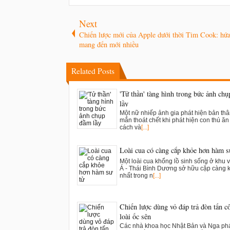
Next
Chiến lược mới của Apple dưới thời Tim Cook: hứa 
mang đến mới nhiều
Related Posts
'Tử thần' tàng hình trong bức ảnh ch
lầy
Một nữ nhiếp ảnh gia phát hiện bản th
mắn thoát chết khi phát hiện con thú ăn t
cách và
[...]
Loài cua có càng cắp khỏe hơn hàm s
Một loài cua khổng lồ sinh sống ở khu 
Á - Thái Bình Dương sở hữu cặp càng 
nhất trong n
[...]
Chiến lược dùng vỏ đáp trả đòn tấn c
loài ốc sên
Các nhà khoa học Nhật Bản và Nga phá