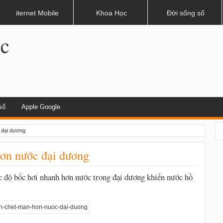
dụng khi lái xe
iternet Mobile
Khoa Học
Đời sống số
.c
số
Apple Google
 đại dương
ơn nước đại dương
c độ bốc hơi nhanh hơn nước trong đại dương khiến nước hồ