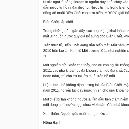
Nước ngọt từ sông Jordan là nguồn duy nhất chảy vào 
dẫn nước từ hồ ra đại dương. Nước tích tụ trong Biển
nồng độ muối Biển Chết cao hơn biển, MDSRC giải thí
Biển Chết sắp chết
Trong những năm gần đây, các hoạt động khai thác nư
mất đi nguồn nước quý giá bổ sung cho Biển Chết, kh
Trên thực tế, Biển Chết đang dần biến mất. Mỗi năm,
2010 trên tạp chí Kinh tế Môi trường. Các nhà nghiên 
20.
Một nghiên cứu khác cho thấy, cho dù con người không
2011, các nhà khoa học đã khoan thăm dò địa chất đáy
hoàn toàn, chỉ còn trơ lại lớp muối trên bề mặt.
Hiện chưa thể khẳng định tương lai của Biển Chết. Mặ
năm 2011, nó tiếp tục gây ngạc nhiên cho giới khoa họ
Một thiết bị lặn không người lái lần đầu tiên thám hi
một dòng suối nước ngọt chứa vi khuẩn. Các nhà kho
Xem thêm: Nguồn gốc muối trong nước biển
Hồng Hạnh