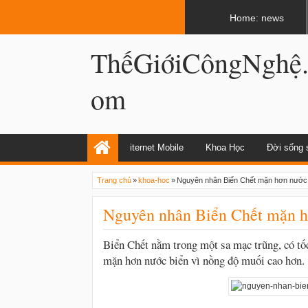
LATEST
02:13 AM
Apple, Samsung được kêu gọi chặn ứng 
Home: news
ThếGiớiCôngNghệ
om
iternet Mobile
Khoa Học
Đời sống 
Trang chủ
»
khoa-hoc
»
Nguyên nhân Biển Chết mặn hơn nước
Nguyên nhân Biển Chết mặn h
Biển Chết nằm trong một sa mạc trũng, có tố
mặn hơn nước biển vì nồng độ muối cao hơn.