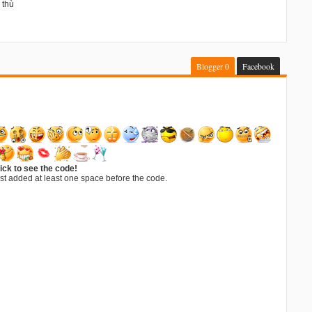
 thù
Blogger
0
Facebook
ick to see the code!
st added at least one space before the code.