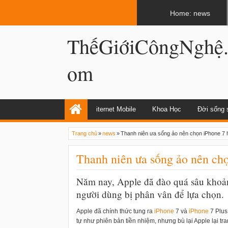
LATEST
02:13 AM
Apple, Samsung được kêu gọi chặn ứng 
Home: news
ThếGiớiCôngNghệ
om
iternet Mobile
Khoa Học
Đời sống 
Trang chủ
»
news
»
Thanh niên ưa sống ảo nên chọn iPhone 7 
Thanh niên ưa sống ảo nên chọ
Năm nay, Apple đã đào quá sâu khoả
người dùng bị phân vân để lựa chọn.
Apple đã chính thức tung ra
i
Phone
7 và
i
Phone
7 Plus
tự như phiên bản tiền nhiệm, nhưng bù lại Apple lại tr