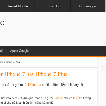
dụng khi lái xe
iternet Mobile
Khoa Học
Đời sống số
.c
số
Apple Google
hay iPhone 7 Plus
n iPhone 7 hay iPhone 7 Plus
ng cách giữa 2
i
Phone
mới, dẫn đến không ít
 mới vào đêm 7/9 vừa qua. Mặc dù bộ đôi
i
Phone
mới có
thiết kế
tương
ang bị cho nó khá nhiều tính năng sáng giá.