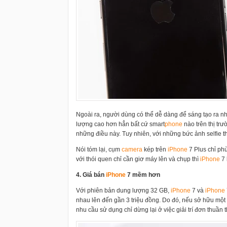
Ngoài ra, người dùng có thể dễ dàng để sáng tạo ra n
lượng cao hơn hẳn bất cứ smart
phone
nào trên thị trư
những điều này. Tuy nhiên, với những bức ảnh selfie t
Nói tóm lại, cụm
camera
kép trên
i
Phone
7 Plus chỉ ph
với thói quen chỉ cần giơ máy lên và chụp thì
i
Phone
7 
4. Giá bán
i
Phone
7 mềm hơn
Với phiên bản dung lượng 32 GB,
i
Phone
7 và
i
Phone
nhau lên đến gần 3 triệu đồng. Do đó, nếu sở hữu một
nhu cầu sử dụng chỉ dừng lại ở việc giải trí đơn thuần 