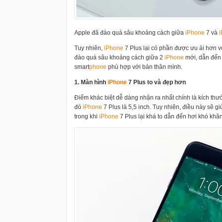
Apple đã đào quá sâu khoảng cách giữa
i
Phone
7 và
i
Tuy nhiên,
i
Phone
7 Plus lại có phần được ưu ái hơn
đào quá sâu khoảng cách giữa 2
i
Phone
mới, dẫn đến 
smart
phone
phù hợp với bản thân mình.
1. Màn hình
i
Phone
7 Plus to và đẹp hơn
Điểm khác biệt dễ dàng nhận ra nhất chính là kích thư
đó
i
Phone
7 Plus là 5,5 inch. Tuy nhiên, điều này sẽ
trong khi
i
Phone
7 Plus lại khá to dẫn đến hơi khó khăn 