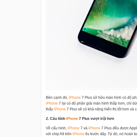
Bên cạnh đó,
i
Phone
7 Plus sở hữu màn hình có độ phâ
i
Phone
7 lại có độ phân giải màn hình thấp hơn, chỉ d
thấy
i
Phone
7 Plus sẽ có khả năng hiển thị tốt hơn và ch
2. Cấu hình
i
Phone
7 Plus vượt trội hơn
Về cấu hình,
i
Phone
7 và
i
Phone
7 Plus đều được Appl
với chip A9 trên
i
Phone
6s trước đây. Từ đó, nó hoàn t