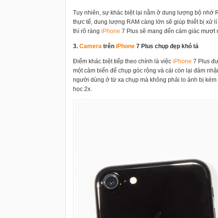
Tuy nhiên, sự khác biệt lại nằm ở dung lượng bộ nhớ
thực tế, dung lượng RAM càng lớn sẽ giúp thiết bị xử l
thì rõ ràng
i
Phone
7 Plus sẽ mang đến cảm giác mượt 
3.
Camera
trên
i
Phone
7 Plus chụp đẹp khó tả
Điểm khác biệt tiếp theo chính là việc
i
Phone
7 Plus đư
một cảm biến để
chụp góc rộng và cái còn lại đảm nh
người dùng ở từ xa chụp mà không phải lo ảnh bị kém 
học 2x.