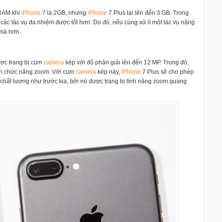
 RAM khi
i
Phone
7 là 2GB, nhưng
i
Phone
7 Plus lại lên đến 3 GB. Trong
í các tác vụ đa nhiệm được tốt hơn. Do đó, nếu cùng xử lí một tác vụ nặng
mà hơn.
ợc trang bị cụm
camera
kép với độ phân giải lên đến 12 MP. Trong đó,
ận chức năng zoom.
Với cụm
camera
kép này,
i
Phone
7 Plus sẽ cho phép
chất lượng như trước kia, bởi nó được trang bị tính năng zoom quang