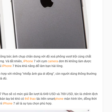
hững bức ảnh chụp chân dung với độ xoá phông vượt trội cùng chất
ờng. Và t
ất nhiên,
i
Phone
7 với cụm
camera
đơn thì không làm được
hì
i
Phone
7 thừa khả năng để làm bạn hài lòng.
ù hợp với những "nhiếp ảnh gia di động", còn người dùng thông thường
là đủ.
7 Plus sẽ có mức giá lần lượt là 649 USD và 769 USD, tức là chênh lệch
 bàn tay bé khó có
thể thao
tác trên smart
phone
màn hình lớn, đồng thời
thì
i
Phone
7 sẽ là sự lựa chọn phù hợp.