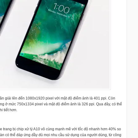
n giải lên đến 1080x1920 pixel với mật độ điểm ảnh là 401 ppi. Còn
ừng ở mức 750x1334 pixel và mật độ điểm ảnh là 326 ppi. Qua đây, có thể
i tiết hơn.
e trang bị chip xử lý A10 vô cùng mạnh mẽ với tốc độ nhanh hơn 40% so
oàn có thể đáp ứng đầy đủ mọi nhu cầu sử dụng của người dùng, từ công