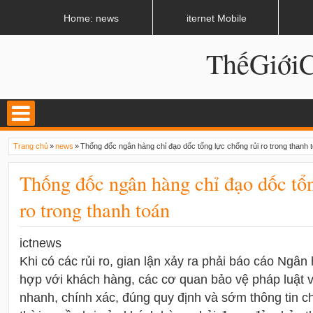
LATEST
02:13 AM
Apple, Samsung được kêu gọi chặn ứng dụng khi lái xe
Home: news
iternet Mobile
ThếGiớ
Trang chủ
»
news
»
Thống đốc ngân hàng chỉ đạo dốc tổng lực chống rủi ro trong thanh 
Thống đốc ngân hàng chỉ đạo dốc tổn
ro trong thanh toán
ictnews
Khi có các rủi ro, gian lận xảy ra phải báo cáo Ngâ
hợp với khách hàng, các cơ quan bảo vệ pháp luật và
nhanh, chính xác, đúng quy định và sớm thông tin 