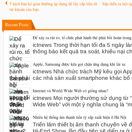
5 kịch bản kẻ gian thường áp dụng để lấy cắp tiền từ
Sắp diễn ra hội n
tài khoản của bạn
Recent Posts
Để xảy ra rủi ro, tổ chức phát hành thẻ phải bồi hoàn trong
ictnews Trong thời hạn tối đa 5 ngày l
thông báo kết quả tra soát, khiếu nại 
Apple, Samsung được kêu gọi chặn ứng dụng khi lái xe
ictnews Nhà chức trách Mỹ kêu gọi A
các nhà sản xuất smartphone khác bổ 
Internet và World Wide Web có giống nhau?
ictnews Mọi người thường sử dụng từ “I
Wide Web” với một ý nghĩa chung là “m
Nhiều hệ thống âm thanh tiền tỷ sắp xuất hiện ở Hà Nội
Triển lãm thiết bị âm thanh chuyên về 
Hi-End Show, lần đầu tiên sẽ diển ra 