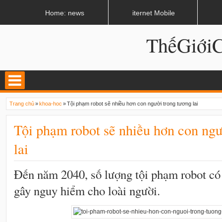
LATEST
02:11 AM
Nhiều hệ thống âm thanh tiền tỷ sắp xuất hiện ở Hà Nội
Home: news
iternet Mobile
ThếGiớ
Trang chủ
»
khoa-hoc
»
Tội phạm robot sẽ nhiều hơn con người trong tương lai
Tội phạm robot sẽ nhiều hơn con ngư
lai
Đến năm 2040, số lượng tội phạm robot có
gây nguy hiểm cho loài người.