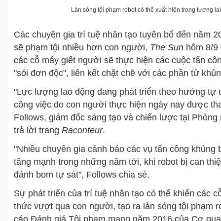
Làn sóng tội phạm robot có thể xuất hiện trong tương la
Các chuyên gia trí tuệ nhân tạo tuyên bố đến năm 
sẽ phạm tội nhiều hơn con người,
The Sun
hôm 8/9 
các cỗ máy giết người sẽ thực hiện các cuộc tấn cô
"sói đơn độc", liên kết chặt chẽ với các phần tử khủ
"Lực lượng lao động đang phát triển theo hướng t
công việc do con người thực hiện ngày nay được tha
Follows, giám đốc sáng tạo và chiến lược tại Phòng
trả lời trang
Raconteur
.
"Nhiều chuyên gia cảnh báo các vụ tấn công khủng bố
tăng mạnh trong những năm tới, khi robot bị can thi
đánh bom tự sát", Follows chia sẻ.
Sự phát triển của trí tuệ nhân tạo có thể khiến các
thức vượt qua con người, tạo ra làn sóng tội phạm r
cáo Đánh giá Tội phạm mạng năm 2016 của Cơ quan