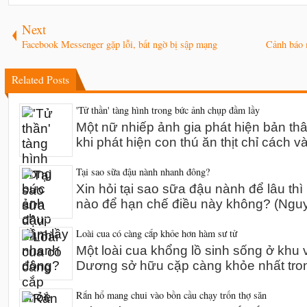
Next
Facebook Messenger gặp lỗi, bất ngờ bị sập mạng
Cảnh báo m
Related Posts
'Tử thần' tàng hình trong bức ảnh chụp đầm lầy
Một nữ nhiếp ảnh gia phát hiện bản th
khi phát hiện con thú ăn thịt chỉ cách v
Tại sao sữa đậu nành nhanh đông?
Xin hỏi tại sao sữa đậu nành để lâu thì
nào để hạn chế điều này không? (Ng
Loài cua có càng cắp khỏe hơn hàm sư tử
Một loài cua khổng lồ sinh sống ở khu 
Dương sở hữu cặp càng khỏe nhất tro
Rắn hổ mang chui vào bồn cầu chạy trốn thợ săn