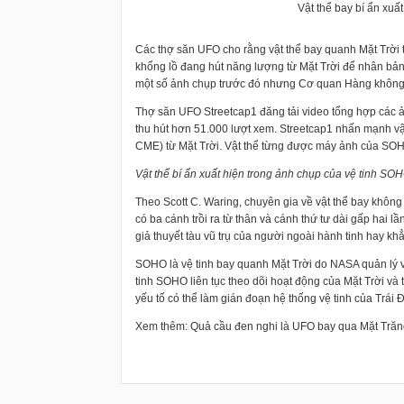
Vật thể bay bí ẩn xuấ
Các thợ săn UFO cho rằng vật thể bay quanh Mặt Trời 
khổng lồ đang hút năng lượng từ Mặt Trời để nhân bản
một số ảnh chụp trước đó nhưng Cơ quan Hàng không 
Thợ săn UFO Streetcap1 đăng tải video tổng hợp các 
thu hút hơn 51.000 lượt xem. Streetcap1 nhấn mạnh vậ
CME) từ Mặt Trời. Vật thể từng được máy ảnh của SOH
Vật thể bí ẩn xuất hiện trong ảnh chụp của vệ tinh SO
Theo Scott C. Waring, chuyên gia về vật thể bay không 
có ba cánh trồi ra từ thân và cánh thứ tư dài gấp hai
giả thuyết tàu vũ trụ của người ngoài hành tinh hay khẳ
SOHO là vệ tinh bay quanh Mặt Trời do NASA quản lý 
tinh SOHO liên tục theo dõi hoạt động của Mặt Trời và t
yếu tố có thể làm gián đoạn hệ thống vệ tinh của Trái Đ
Xem thêm: Quả cầu đen nghi là UFO bay qua Mặt Tră