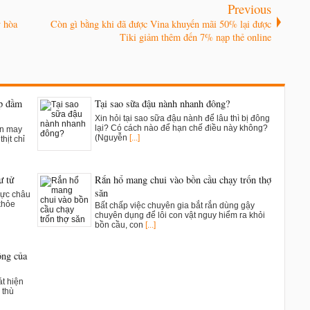
Previous
y hòa
Còn gì bằng khi đã được Vina khuyến mãi 50% lại được
Tiki giảm thêm đến 7% nạp thẻ online
ụp đầm
Tại sao sữa đậu nành nhanh đông?
Xin hỏi tại sao sữa đậu nành để lâu thì bị đông
lại? Có cách nào để hạn chế điều này không?
ân may
(Nguyễn
[...]
hịt chỉ
ư tử
Rắn hổ mang chui vào bồn cầu chạy trốn thợ
săn
vực châu
khỏe
Bất chấp việc chuyên gia bắt rắn dùng gậy
chuyên dụng để lôi con vật nguy hiểm ra khỏi
bồn cầu, con
[...]
ông của
t hiện
 thù