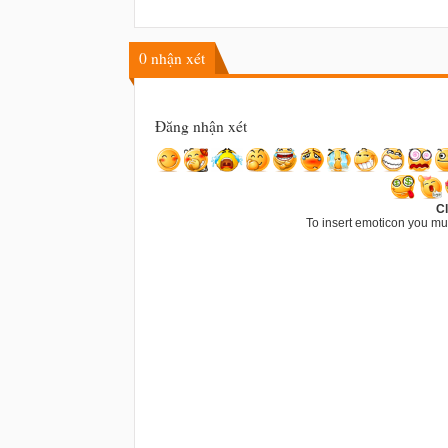
0
nhận xét
Đăng nhận xét
Cl
To insert emoticon you mu