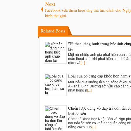
Next
Facebook vừa thêm hiệu ứng thả tim dành cho Ngà
bình thế giới
Related Posts
'Tử thần' tàng hình trong bức ảnh ch
lầy
Một nữ nhiếp ảnh gia phát hiện bản th
mắn thoát chết khi phát hiện con thú ăn t
cách và
[...]
Loài cua có càng cắp khỏe hơn hàm s
Một loài cua khổng lồ sinh sống ở khu 
Á - Thái Bình Dương sở hữu cặp càng 
nhất trong n
[...]
Chiến lược dùng vỏ đáp trả đòn tấn c
loài ốc sên
Các nhà khoa học Nhật Bản và Nga phá
hai loài ốc sên có khả năng tấn công kẻ
bằng cách đun
[...]