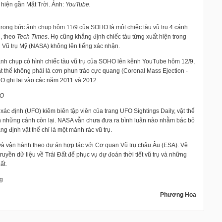
t hiện gần Mặt Trời. Ảnh:
YouTube.
trong bức ảnh chụp hôm 11/9 của SOHO là một chiếc tàu vũ trụ 4 cánh
, theo
Tech Times
. Họ cũng khẳng định chiếc tàu từng xuất hiện trong
Vũ trụ Mỹ (NASA) không lên tiếng xác nhận.
ảnh chụp có hình chiếc tàu vũ trụ của SOHO lên kênh YouTube hôm 12/9,
t thể không phải là cơn phun trào cực quang (Coronal Mass Ejection -
O ghi lại vào các năm 2011 và 2012.
HO
xác định (UFO) kiêm biên tập viên của trang UFO Sightings Daily, vật thể
 lần những cánh còn lại. NASA vẫn chưa đưa ra bình luận nào nhằm bác bỏ
ng định vật thể chỉ là một mảnh rác vũ trụ.
và vận hành theo dự án hợp tác với Cơ quan Vũ trụ châu Âu (ESA). Vệ
ruyền dữ liệu về Trái Đất để phục vụ dự đoán thời tiết vũ trụ và những
ất.
ng
Phương Hoa