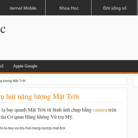
dụng khi lái xe
iternet Mobile
Khoa Học
Đời sống số
.c
số
Apple Google
ăng lượng Mặt Trời
trụ hút năng lượng Mặt Trời
 lạ bay quanh Mặt Trời từ hình ảnh chụp bằng
camera
trên
của Cơ quan Hàng không Vũ trụ Mỹ.