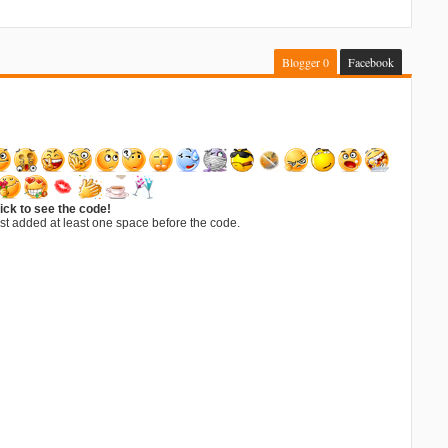
Blogger
0
Facebook
ick to see the code!
st added at least one space before the code.