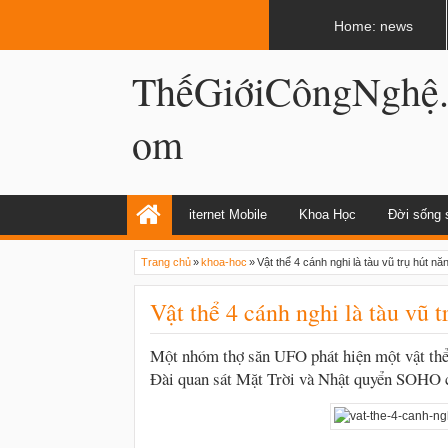
LATEST
02:13 AM
Apple, Samsung được kêu gọi chặn ứng 
Home: news
ThếGiớiCôngNghệ
om
iternet Mobile
Khoa Học
Đời sống 
Trang chủ
»
khoa-hoc
»
Vật thể 4 cánh nghi là tàu vũ trụ hút n
Vật thể 4 cánh nghi là tàu vũ 
Một nhóm thợ săn UFO phát hiện một vật thể
Đài quan sát Mặt Trời và Nhật quyển SOHO 