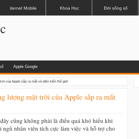
n thợ săn
iternet Mobile
Khoa Học
Đời sống số
.c
số
Apple Google
rời của Apple sắp ra mắt và diện kiến thế giới
ng lượng mặt trời của Apple sắp ra mắt
ẽ đây cũng không phải là điều quá khó hiểu khi
ội ngũ nhân viên tích cực làm việc và hỗ trợ cho