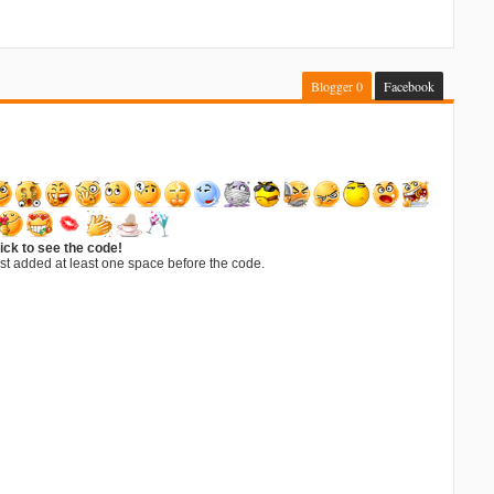
Blogger
0
Facebook
ick to see the code!
st added at least one space before the code.