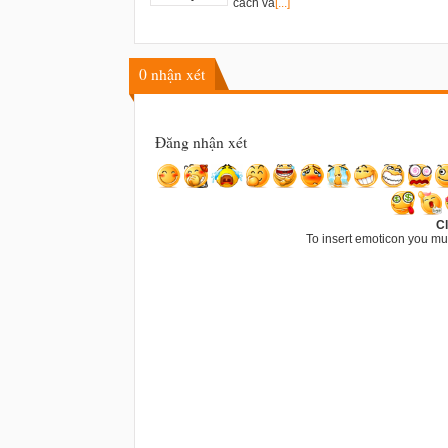
cách và
[...]
0
nhận xét
Đăng nhận xét
Cl
To insert emoticon you mu