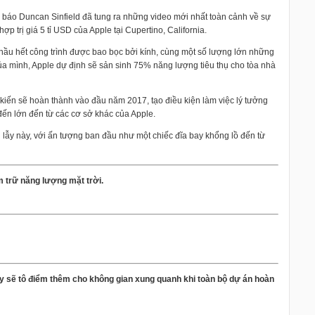
báo Duncan Sinfield đã tung ra những video mới nhất toàn cảnh về sự
 trị giá 5 tỉ USD của Apple tại Cupertino, California.
 hầu hết công trình được bao bọc bởi kính, cùng một số lượng lớn những
ủa mình, Apple dự định sẽ sản sinh 75% năng lượng tiêu thụ cho tòa nhà
 kiến sẽ hoàn thành vào đầu năm 2017, tạo điều kiện làm việc lý tưởng
đến lớn đến từ các cơ sở khác của Apple.
 lẫy này, với ấn tượng ban đầu như một chiếc đĩa bay khổng lồ đến từ
 trữ năng lượng mặt trời.
ày sẽ tô điểm thêm cho không gian xung quanh khi toàn bộ dự án hoàn