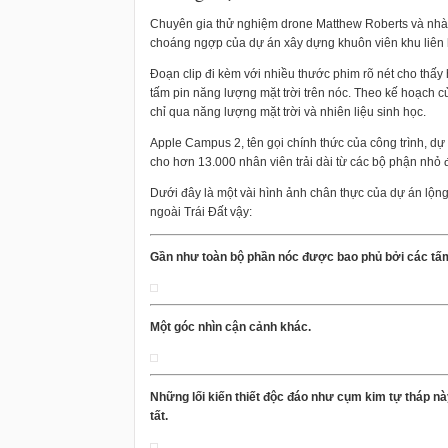
Chuyên gia thử nghiệm drone Matthew Roberts và nhà 
choáng ngợp của dự án xây dựng khuôn viên khu liên hợp
Đoạn clip đi kèm với nhiều thước phim rõ nét cho thấy
tấm pin năng lượng mặt trời trên nóc. Theo kế hoạch c
chỉ qua năng lượng mặt trời và nhiên liệu sinh học.
Apple Campus 2, tên gọi chính thức của công trình, dự
cho hơn 13.000 nhân viên trải dài từ các bộ phận nhỏ 
Dưới đây là một vài hình ảnh chân thực của dự án lộng
ngoài Trái Đất vậy:
Gần như toàn bộ phần nóc được bao phủ bởi các tấm
Một góc nhìn cận cảnh khác.
Những lối kiến thiết độc đáo như cụm kim tự tháp n
tất.