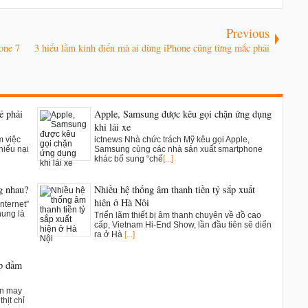
Previous
hone 7
3 hiểu lầm kinh điển mà ai dùng iPhone cũng từng mắc phải
ẻ phải
Apple, Samsung được kêu gọi chặn ứng dụng
khi lái xe
m việc
ictnews Nhà chức trách Mỹ kêu gọi Apple,
hiếu nại
Samsung cùng các nhà sản xuất smartphone
khác bổ sung “chế
[...]
g nhau?
Nhiều hệ thống âm thanh tiền tỷ sắp xuất
hiện ở Hà Nội
nternet”
hung là
Triển lãm thiết bị âm thanh chuyên về đồ cao
cấp, Vietnam Hi-End Show, lần đầu tiên sẽ diển
ra ở Hà
[...]
ụp đầm
ân may
hịt chỉ