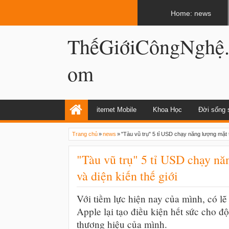
LATEST
02:08 AM
Rắn hổ mang chui vào bồn cầu chạy trố
Home: news
ThếGiớiCôngNghệ
om
iternet Mobile
Khoa Học
Đời sống 
Trang chủ
»
news
»
"Tàu vũ trụ" 5 tỉ USD chạy năng lượng mặt t
"Tàu vũ trụ" 5 tỉ USD chạy nă
và diện kiến thế giới
Với tiềm lực hiện nay của mình, có l
Apple lại tạo điều kiện hết sức cho đ
thương hiệu của mình.