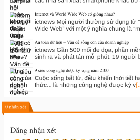
các nhà sản xuất smartphone khác bổ 
Internet và World Wide Web có giống nhau?
ictnews Mọi người thường sử dụng từ “I
Wide Web” với một ý nghĩa chung là “m
An toàn dữ liệu – Vấn đề sống còn của doanh nghiệp
ictnews Gần 500 mối đe dọa, phần mề
sinh ra và phát tán mỗi phút, 19 người 
9 siêu công nghệ được kỳ vọng năm 2100
Cuộc sống bất tử, điều khiển thời tiết h
thức... là những công nghệ được kỳ v
[.
0
nhận xét
Đăng nhận xét