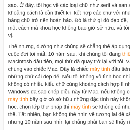
sao. Ở đây, tôi học về các loại chữ như serif và san 
khoảng cách là cần thiết khi kết hợp các chữ với nh
bảng chữ trở nên hoàn hảo. Đó là thứ gì đó đẹp đẽ, 
một cách mà khoa học không bao giờ sở hữu, và tôi 
vị.
Thế nhưng, dường như chúng sẽ chẳng thể áp dụng 
cuộc đời tôi mất. 10 năm sau, khi chúng tôi đang
thi
Macintosh đầu tiên, mọi thứ đã quay trở lại với tôi. 
chúng vào chiếc Mac. Đây là chiếc
máy tính
đầu tiên
những chữ cái đẹp đẽ. Nếu tôi không vô tình học n
không có nhiều kiểu chữ cùng khoảng cách hợp lí nh
Windows đã sao chép điều này từ Mac, nếu không có 
máy tính
bây giờ có sở hữu những đặc tính này khôn
học, chọn lớp thư pháp thì
máy tính
sẽ không có nh
thế. Tất nhiên, bạn không thể nhìn về tương lai để x
nhưng 10 năm sau nhìn lại chẳng phải bạn sẽ thấy rấ