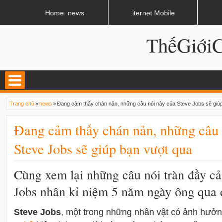
LATEST
02:13 AM
Apple, Samsung được kêu gọi chặn ứng dụng khi lái xe
Home: news
iternet Mobile
ThếGiớ
Trang chủ
»
news
»
Đang cảm thấy chán nản, những câu nói này của Steve Jobs sẽ giú
Đang cảm thấy chán nản, những câu 
Steve Jobs sẽ giúp bạn vượt qua
Cùng xem lại những câu nói tràn đầy c
Jobs nhân kỉ niệm 5 năm ngày ông qua 
Steve Jobs
, một trong những nhân vật có ảnh hưở