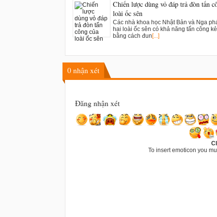
Chiến lược dùng vỏ đáp trả đòn tấn c
loài ốc sên
Các nhà khoa học Nhật Bản và Nga phá
hai loài ốc sên có khả năng tấn công kẻ
bằng cách đun
[...]
0
nhận xét
Đăng nhận xét
Cl
To insert emoticon you mu