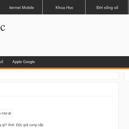
 tử
iternet Mobile
Khoa Học
Đời sống số
.c
số
Apple Google
y gì? Ảnh:
Độc giả cung cấp