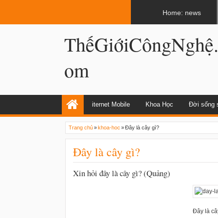
LATEST
02:08 AM
Loài cua có càng cắp khỏe hơn hàm sư
Home: news
ThếGiớiCôngNghệ
om
iternet Mobile
Khoa Học
Đời sống 
Trang chủ
»
khoa-hoc
»
Đây là cây gì?
Đây là cây gì?
Xin hỏi đây là cây gì? (Quảng)
Đây là câ