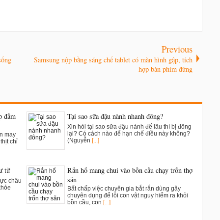
Previous
 sống
Samsung nộp bằng sáng chế tablet có màn hình gập, tích
hợp bàn phím đứng
ụp đầm
Tại sao sữa đậu nành nhanh đông?
Xin hỏi tại sao sữa đậu nành để lâu thì bị đông
lại? Có cách nào để hạn chế điều này không?
ân may
(Nguyễn
[...]
hịt chỉ
ư tử
Rắn hổ mang chui vào bồn cầu chạy trốn thợ
săn
vực châu
khỏe
Bất chấp việc chuyên gia bắt rắn dùng gậy
chuyên dụng để lôi con vật nguy hiểm ra khỏi
bồn cầu, con
[...]