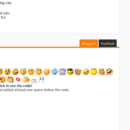
ông của
t hiện
 thù
Blogger
0
Facebook
ick to see the code!
st added at least one space before the code.