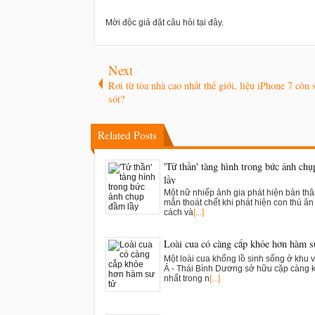
Mời độc giả đặt câu hỏi tại đây.
Next
Rơi từ tòa nhà cao nhất thế giới, liệu iPhone 7 còn
sót?
Related Posts
'Tử thần' tàng hình trong bức ảnh ch
lầy
Một nữ nhiếp ảnh gia phát hiện bản th
mắn thoát chết khi phát hiện con thú ăn t
cách và
[...]
Loài cua có càng cắp khỏe hơn hàm s
Một loài cua khổng lồ sinh sống ở khu 
Á - Thái Bình Dương sở hữu cặp càng 
nhất trong n
[...]