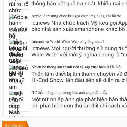
thông báo kết quả tra soát, khiếu nại 
Apple, Samsung được kêu gọi chặn ứng dụng khi lái xe
ictnews Nhà chức trách Mỹ kêu gọi A
các nhà sản xuất smartphone khác bổ 
Internet và World Wide Web có giống nhau?
ictnews Mọi người thường sử dụng từ “I
Wide Web” với một ý nghĩa chung là “m
Nhiều hệ thống âm thanh tiền tỷ sắp xuất hiện ở Hà Nội
Triển lãm thiết bị âm thanh chuyên về 
Hi-End Show, lần đầu tiên sẽ diển ra 
'Tử thần' tàng hình trong bức ảnh chụp đầm lầy
Một nữ nhiếp ảnh gia phát hiện bản th
khi phát hiện con thú ăn thịt chỉ cách v
0
nhận xét