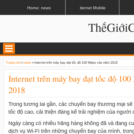
LATEST
02:13 AM
Apple, Samsung được kêu gọi chặn ứng dụng khi lái xe
Home: news
iternet Mobile
ThếGiớ
Trang chủ
»
news
»
Internet trên máy bay đạt tốc độ 100 Mbps vào năm 2018
Internet trên máy bay đạt tốc độ 10
2018
Trong tương lai gần, các chuyến bay thương mại sẽ 
tốc độ cao, cải thiện đáng kể trải nghiệm của người 
Ngày càng có nhiều hãng hàng không đã và đang cu
dịch vụ Wi-Fi trên những chuyến bay của mình, trong