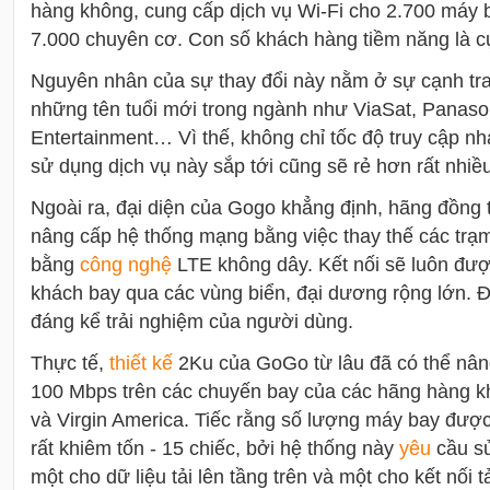
hàng không, cung cấp dịch vụ Wi-Fi cho 2.700 máy 
7.000 chuyên cơ. Con số khách hàng tiềm năng là c
Nguyên nhân của sự thay đổi này nằm ở sự cạnh tra
những tên tuổi mới trong ngành như ViaSat, Panaso
Entertainment… Vì thế, không chỉ tốc độ truy cập n
sử dụng dịch vụ này sắp tới cũng sẽ rẻ hơn rất nhiều
Ngoài ra, đại diện của Gogo khẳng định, hãng đồng 
nâng cấp hệ thống mạng bằng việc thay thế các trạm
bằng
công nghệ
LTE không dây. Kết nối sẽ luôn đượ
khách bay qua các vùng biển, đại dương rộng lớn. Đi
đáng kể trải nghiệm của người dùng.
Thực tế,
thiết kế
2Ku của GoGo từ lâu đã có thể nâng
100 Mbps trên các chuyến bay của các hãng hàng k
và Virgin America. Tiếc rằng số lượng máy bay được
rất khiêm tốn - 15 chiếc, bởi hệ thống này
yêu
cầu sử
một cho dữ liệu tải lên tầng trên và một cho kết nối t