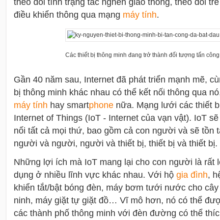
theo dõi tình trạng tắc nghẽn giao thông, theo dõi t
điều khiển thông qua mạng
máy tính
.
Các thiết bị thông minh đang trở thành đối tượng tấn công
Gần 40 năm sau, Internet đã phát triển mạnh mẽ, cùn
bị thông minh khác nhau có thể kết nối thông qua nó
máy tính
hay smart
phone
nữa. Mạng lưới các thiết b
Internet of Things (IoT - Internet của vạn vật). IoT s
nối tất cả mọi thứ, bao gồm cả con người và sẽ tồn 
người và người, người và thiết bị, thiết bị và thiết bị.
Những lợi ích mà IoT mang lại cho con người là rất 
dụng ở nhiều lĩnh vực khác nhau. Với hộ
gia đình
, h
khiển tắt/bật bóng đèn, máy bơm tưới nước cho cây
ninh, máy giặt tự giặt đồ… Vĩ mô hơn, nó có thể đ
các thành phố thông minh với đèn đường có thể thích