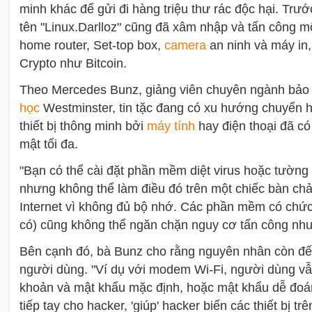
minh khác để gửi đi hàng triệu thư rác độc hại. Trướ
tên "Linux.Darlloz" cũng đã xâm nhập và tấn công một
home router, Set-top box,
camera
an ninh và máy in
Crypto như Bitcoin.
Theo Mercedes Bunz, giảng viên chuyên ngành bả
học
Westminster, tin tặc đang có xu hướng chuyển 
thiết bị thông minh bởi
máy tính
hay điện thoại đã c
mật tối đa.
"Bạn có thể cài đặt phần mềm diệt virus hoặc tường
nhưng không thể làm điều đó trên một chiếc bàn chả
Internet vì không đủ bộ nhớ. Các phần mềm có chứ
có) cũng không thể ngăn chặn nguy cơ tấn công nh
Bên cạnh đó, bà Bunz cho rằng nguyên nhân còn đế
người dùng. "Ví dụ với modem Wi-Fi, người dùng vẫn
khoản và mật khẩu mặc định, hoặc mật khẩu dễ đoán
tiếp tay cho hacker, 'giúp' hacker biến các thiết bị t