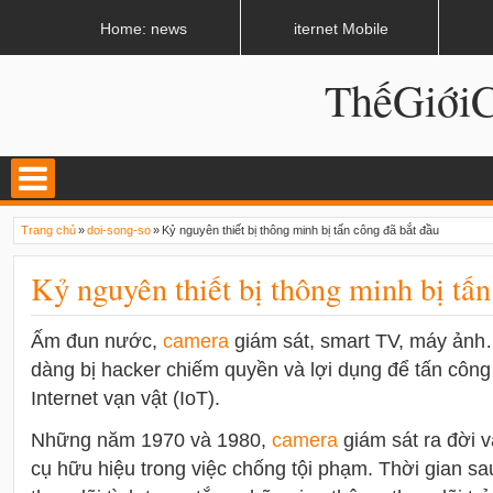
LATEST
02:13 AM
Apple, Samsung được kêu gọi chặn ứng dụng khi lái xe
Home: news
iternet Mobile
ThếGiớ
Trang chủ
»
doi-song-so
»
Kỷ nguyên thiết bị thông minh bị tấn công đã bắt đầu
Kỷ nguyên thiết bị thông minh bị tấn
Ấm đun nước,
camera
giám sát, smart TV, máy ảnh…
dàng bị hacker chiếm quyền và lợi dụng để tấn công
Internet vạn vật (IoT).
Những năm 1970 và 1980,
camera
giám sát ra đời 
cụ hữu hiệu trong việc chống tội phạm. Thời gian s