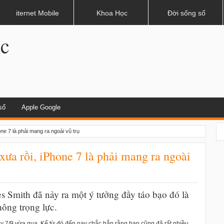
hau?
iternet Mobile
Khoa Học
Đời sống số
.c
số
Apple Google
ne 7 là phải mang ra ngoài vũ trụ
xưa rồi, iPhone 7 là phải mang ra ngoài
es Smith đã nảy ra một ý tưởng đầy táo bạo đó là
ông trọng lực.
y 7/9 vừa qua. Kể từ đó đến nay chắc hẳn rằng bạn cũng đã rất nhiều