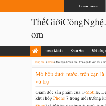
LATEST
02:12 AM
Internet và World Wide Web có giống n
Home: news
ThếGiớiCôngNghệ
om
iternet Mobile
Khoa Học
Đời sống 
Trang chủ
»
news
»
Mở hộp dưới nước, trên cạn là xưa rồi, iPho
Mở hộp dưới nước, trên cạn là 
vũ trụ
Giám đốc sản phẩm của T-
Mobi
le, D
khui hộp
Phone
7 trong môi trường kh
i
Phone
7 đã chính thức được Apple cho ra mắt vào ngà