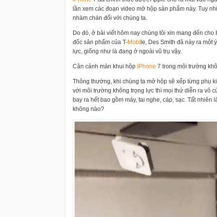
lần xem các đoạn video mở hộp sản phẩm này. Tuy nhi
nhàm chán đối với chúng ta.
Do đó, ở bài viết hôm nay chúng tôi xin mang đến ch
đốc sản phẩm của T-
Mobi
le, Des Smith đã nảy ra một 
lực, giống như là đang ở ngoài vũ trụ vậy.
Cận cảnh màn khui hộp
i
Phone
7 trong môi trường khô
Thông thường, khi chúng ta mở hộp sẽ xếp từng phụ ki
với môi trường không trọng lực thì mọi thứ diễn ra vô
bay ra hết bao gồm máy, tai nghe, cáp, sạc. Tất nhiên l
không nào?