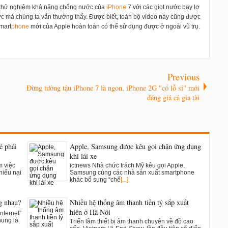
h thử nghiệm khả năng chống nước của
i
Phone
7 với các giọt nước bay lơ
ớc mà chúng ta vẫn thường thấy. Được biết, toàn bộ video này cũng được
mart
phone
mới của Apple hoàn toàn có thể sử dụng được ở ngoài vũ trụ.
Previous
Đừng tưởng tậu iPhone 7 là ngon, iPhone 2G "cổ lỗ sỉ" mới
đáng giá cả gia tài
ẻ phải
Apple, Samsung được kêu gọi chặn ứng dụng
khi lái xe
m việc
ictnews Nhà chức trách Mỹ kêu gọi Apple,
hiếu nại
Samsung cùng các nhà sản xuất smartphone
khác bổ sung “chế
[...]
g nhau?
Nhiều hệ thống âm thanh tiền tỷ sắp xuất
hiện ở Hà Nội
nternet”
hung là
Triển lãm thiết bị âm thanh chuyên về đồ cao