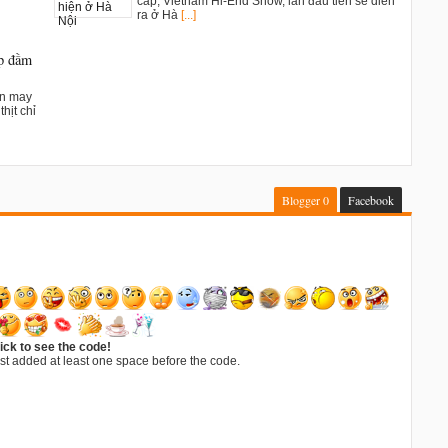
cấp, Vietnam Hi-End Show, lần đầu tiên sẽ diển
ra ở Hà
[...]
ụp đầm
ân may
hịt chỉ
Blogger
0
Facebook
ick to see the code!
st added at least one space before the code.