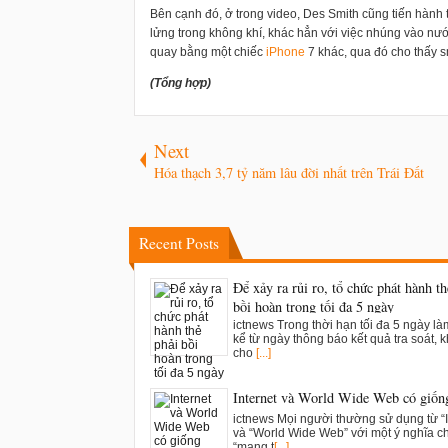
Bên cạnh đó, ở trong video, Des Smith cũng tiến hàn
lửng trong không khí, khác hẳn với việc nhúng vào nư
quay bằng một chiếc
i
Phone
7 khác, qua đó cho thấy s
(Tổng hợp)
Next
Hóa thạch 3,7 tỷ năm lâu đời nhất trên Trái Đất
Recent Posts
Để xảy ra rủi ro, tổ chức phát hành th
bồi hoàn trong tối đa 5 ngày
ictnews Trong thời hạn tối đa 5 ngày là
kể từ ngày thông báo kết quả tra soát, k
cho
[...]
Internet và World Wide Web có giốn
ictnews Mọi người thường sử dụng từ “I
và “World Wide Web” với một ý nghĩa c
“mạng t
[...]