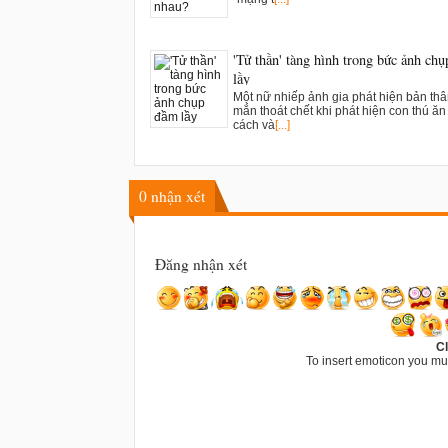
'Tử thần' tàng hình trong bức ảnh ch
lầy
Một nữ nhiếp ảnh gia phát hiện bản th
mắn thoát chết khi phát hiện con thú ăn t
cách và
[...]
0
nhận xét
Đăng nhận xét
Cl
To insert emoticon you mu