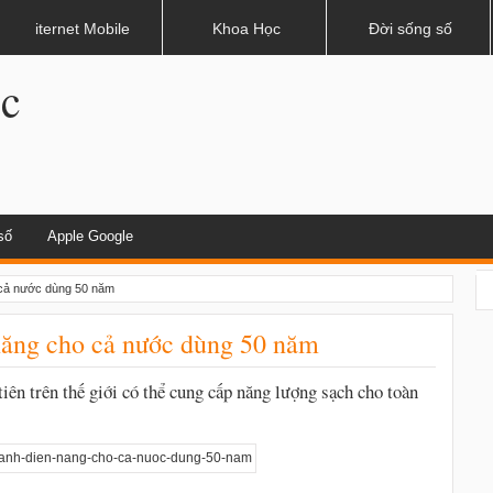
dụng khi lái xe
iternet Mobile
Khoa Học
Đời sống số
.c
số
Apple Google
o cả nước dùng 50 năm
 năng cho cả nước dùng 50 năm
iên trên thế giới có thể cung cấp năng lượng sạch cho toàn