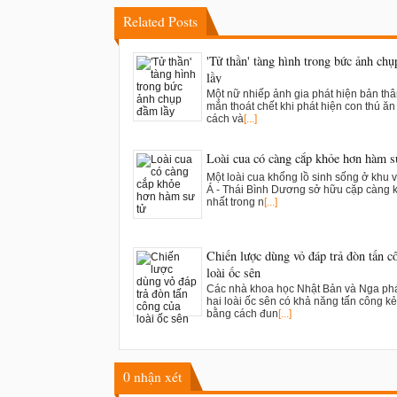
Related Posts
'Tử thần' tàng hình trong bức ảnh ch
lầy
Một nữ nhiếp ảnh gia phát hiện bản th
mắn thoát chết khi phát hiện con thú ăn t
cách và
[...]
Loài cua có càng cắp khỏe hơn hàm s
Một loài cua khổng lồ sinh sống ở khu 
Á - Thái Bình Dương sở hữu cặp càng 
nhất trong n
[...]
Chiến lược dùng vỏ đáp trả đòn tấn c
loài ốc sên
Các nhà khoa học Nhật Bản và Nga phá
hai loài ốc sên có khả năng tấn công kẻ
bằng cách đun
[...]
0
nhận xét