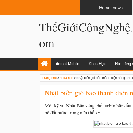
LATEST
02:13 AM
Apple, Samsung được kêu gọi chặn ứng 
Home: news
ThếGiớiCôngNghệ
om
iternet Mobile
Khoa Học
Đời sống 
Trang chủ
»
khoa-hoc
»
Nhật biến gió bão thành điện năng ch
Nhật biến gió bão thành điện
Một kỹ sư Nhật Bản sáng chế turbin bão đầu t
bộ đất nước trong nửa thế kỷ.