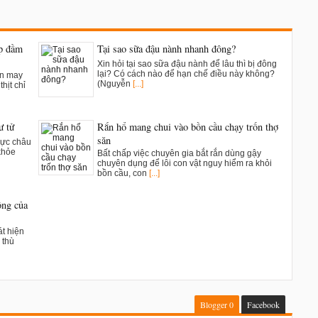
ụp đầm
Tại sao sữa đậu nành nhanh đông?
Xin hỏi tại sao sữa đậu nành để lâu thì bị đông
lại? Có cách nào để hạn chế điều này không?
ân may
(Nguyễn
[...]
hịt chỉ
ư tử
Rắn hổ mang chui vào bồn cầu chạy trốn thợ
săn
vực châu
khỏe
Bất chấp việc chuyên gia bắt rắn dùng gậy
chuyên dụng để lôi con vật nguy hiểm ra khỏi
bồn cầu, con
[...]
ông của
t hiện
 thù
Blogger
0
Facebook