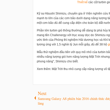
Thiết kế
các cột turbin gi
Kỹ sư Atsushi Shimizu, chuyên gia ở Viện nghiên cứu
mạnh to lớn của các cơn bão dưới dạng năng lượng tá
một cơn bão đủ để cung cấp điện cho toàn bộ đất nước
Phần lớn turbin gió thông thường dễ dàng bị phá hủy
mang tên Challenergy với trục xoay dọc do Shimizu ng
ước tính của Phòng thí nghiệm Hải dương học và Khí 
tương ứng với 1,5 nghìn tỷ Jun mỗi giây, đủ để 38 hộ
g
Mẫu thử nghiệm đầu tiên với quy mô nhỏ của turbin bã
nhiều năng lượng gió hơn năng lượng Mặt Trời nhưng 
phong năng", Shimizu cho biết.
Xem thêm: Mặt Trời thu nhỏ cung cấp năng lượng vô t
Next
Samsung Galaxy A8 phiên bản 2016 chính thức được
làng