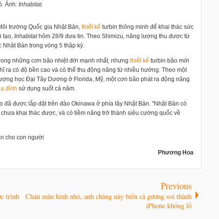
ó. Ảnh:
Inhabitat.
 Môi trường Quốc gia Nhật Bản,
thiết kế
turbin thông minh để khai thác sức
i tạo,
Inhabitat
hôm 28/9 đưa tin. Theo Shimizu, năng lượng thu được từ
 Nhật Bản trong vòng 5 thập kỷ.
 trong những cơn bão nhiệt đới mạnh nhất, nhưng
thiết kế
turbin bão mới
hĩ ra có độ bền cao và có thể thu động năng từ nhiều hướng. Theo một
tượng học Đại Tây Dương ở Florida, Mỹ, một cơn bão phát ra động năng
ia đình
sử dụng suốt cả năm.
o đã được lắp đặt trên đảo Okinawa ở phía tây Nhật Bản. "Nhật Bản có
chưa khai thác được, và có tiềm năng trở thành siêu cường quốc về
ận cho con người
Phương Hoa
Previous
 trình
Chán màn hình nhỏ, anh chàng này biến cả gương soi thành
iPhone khổng lồ