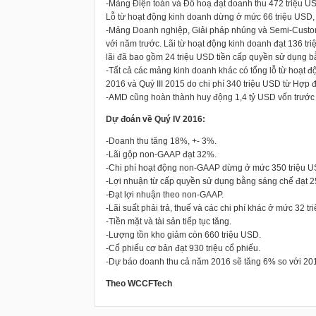
-Mảng Điện toán và Đồ hoạ đạt doanh thu 472 triệu US
Lỗ từ hoạt động kinh doanh dừng ở mức 66 triệu USD, gi
-Mảng Doanh nghiệp, Giải pháp nhúng và Semi-Custom
với năm trước. Lãi từ hoạt động kinh doanh đạt 136 tri
lãi đã bao gồm 24 triệu USD tiền cấp quyền sử dụng b
-Tất cả các mảng kinh doanh khác có tổng lỗ từ hoạt đ
2016 và Quý III 2015 do chi phí 340 triệu USD từ Hợp 
-AMD cũng hoàn thành huy động 1,4 tỷ USD vốn trước thu
Dự đoán về Quý IV 2016:
-Doanh thu tăng 18%, +- 3%.
-Lãi gộp non-GAAP đạt 32%.
-Chi phí hoạt động non-GAAP dừng ở mức 350 triệu U
-Lợi nhuận từ cấp quyền sử dụng bằng sáng chế đạt 2
-Đạt lợi nhuận theo non-GAAP.
-Lãi suất phải trả, thuế và các chi phí khác ở mức 32 t
-Tiền mặt và tài sản tiếp tục tăng.
-Lượng tồn kho giảm còn 660 triệu USD.
-Cổ phiếu cơ bản đạt 930 triệu cổ phiếu.
-Dự báo doanh thu cả năm 2016 sẽ tăng 6% so với 20
Theo WCCFTech