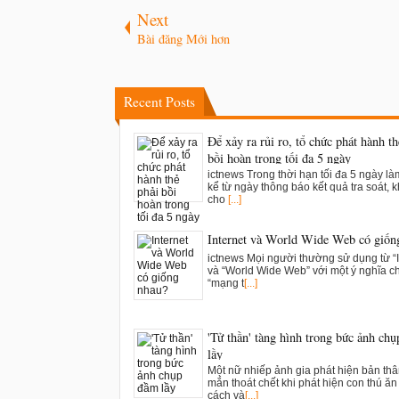
Next
Bài đăng Mới hơn
Recent Posts
Để xảy ra rủi ro, tổ chức phát hành th
bồi hoàn trong tối đa 5 ngày
ictnews Trong thời hạn tối đa 5 ngày là
kể từ ngày thông báo kết quả tra soát, k
cho
[...]
Internet và World Wide Web có giốn
ictnews Mọi người thường sử dụng từ “I
và “World Wide Web” với một ý nghĩa c
“mạng t
[...]
'Tử thần' tàng hình trong bức ảnh ch
lầy
Một nữ nhiếp ảnh gia phát hiện bản th
mắn thoát chết khi phát hiện con thú ăn t
cách và
[...]