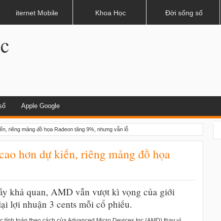
dụng khi lái xe
iternet Mobile
Khoa Học
Đời sống số
.c
số
Apple Google
ến, riêng mảng đồ họa Radeon tăng 9%, nhưng vẫn lỗ
ao hơn dự kiến, riêng mảng đồ họa
ấy khả quan, AMD vẫn vượt kì vọng của giới
ại lợi nhuận 3 cents mỗi cổ phiếu.
c tính toán theo cách của Advanced Micro Devices Inc (AMD) thay vì