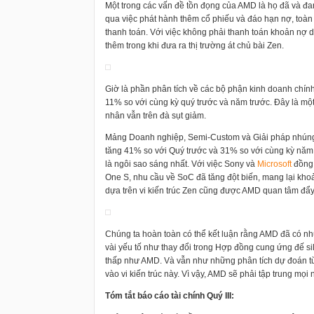
Một trong các vấn đề tồn đọng của AMD là họ đã và đ
qua việc phát hành thêm cổ phiếu và đáo hạn nợ, toàn
thanh toán. Với việc không phải thanh toán khoản nợ 
thêm trong khi đưa ra thị trường át chủ bài Zen.
Giờ là phần phân tích về các bộ phận kinh doanh chí
11% so với cùng kỳ quý trước và năm trước. Đây là m
nhân vẫn trên đà sụt giảm.
Mảng Doanh nghiệp, Semi-Custom và Giải pháp nhúng 
tăng 41% so với Quý trước và 31% so với cùng kỳ nă
là ngôi sao sáng nhất. Với việc Sony và
Microsoft
đồng 
One S, nhu cầu về SoC đã tăng đột biến, mang lại kh
dựa trên vi kiến trúc Zen cũng được AMD quan tâm đẩy
Chúng ta hoàn toàn có thể kết luận rằng AMD đã có nhữ
vài yếu tố như thay đổi trong Hợp đồng cung ứng đế s
thấp như AMD. Và vẫn như những phân tích dự đoán từ 
vào vi kiến trúc này. Vì vậy, AMD sẽ phải tập trung mọ
Tóm tắt báo cáo tài chính Quý III: