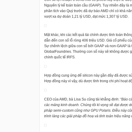
Nguyên lý kế toán toàn cầu (GAAP). Tuy nhiên đây là mộ
phân tích vào Quý trước đã dự báo AMD chỉ có khả n
vượt xa dự đoán 1,21 tỷ USD, đạt mức 1,307 tỷ USD.
Mặt khác, khi các kết quả tài chính được tính toán thô
dẫn đến con số lỗ ròng 406 triệu USD. Giá cổ phiếu củ
Sự chênh lệch giữa con số bởi GAAP và non-GAAP là từ
GlobalFoundries. Thường con số này sẽ không được gh
chính quốc tế IRFS.
Hợp đồng cung ứng đế silicon này gần đây đã được sửa đ
Hợp đồng này vì vậy, dù được tính trong chi phí hoạt độ
CEO của AMD, bà Lisa Su cũng tái khẳng định:
“Báo cá
các mảng kinh doanh. Chúng tôi kì vọng sẽ đạt được d
pháp semi-custom cũng như GPU Polaris. Điều này cũn
trình làng các giải pháp đồ hoạ và tính toán hiệu năng 