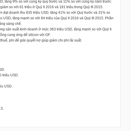
D, tăng 9% so với cùng kỳ quý trước và 11% so với cùng kỳ năm trước.
ảm so với 81 triệu ở Quý II 2016 và 181 triệu trong Quý III 2015.
 đạt doanh thu 835 triệu USD, tăng 41% so với Quý trước và 31% so
ệu USD, tăng mạnh so với 84 triệu của Quý II 2016 và Quý III 2015. Phần
ằng sáng chế.
ộng sản xuất kinh doanh ở mức 363 triệu USD, tăng mạnh so với Quý II
đồng cung ứng đế silicon với GF.
ế, phí để giải quyết nợ giúp giảm chi phí lãi suất.
SD.
5 triệu USD.
riệu USD.
15.