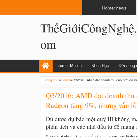
LATEST
02:13 AM
Apple, Samsung được kêu gọi chặn ứng 
Home: news
ThếGiớiCôngNghệ
om
iternet Mobile
Khoa Học
Đời sống 
Trang chủ
»
news
»
Q3/2016: AMD đạt doanh thu cao hơn dự ki
Q3/2016: AMD đạt doanh thu c
Radeon tăng 9%, nhưng vẫn lỗ
Dù được dự báo một quý III không m
phân tích và các nhà đầu tư để mang l
Con số lợi nhuận 3 cents mỗi cổ phiếu này thực tế đượ