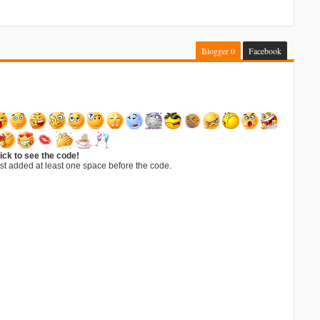
Blogger
0
Facebook
ick to see the code!
st added at least one space before the code.