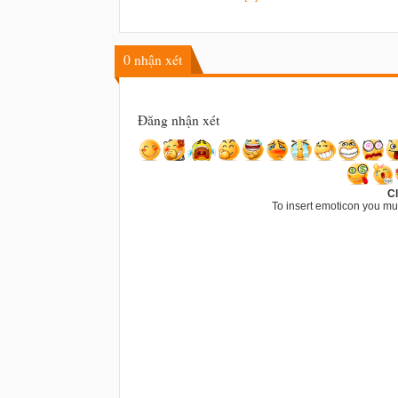
0
nhận xét
Đăng nhận xét
Cl
To insert emoticon you mu