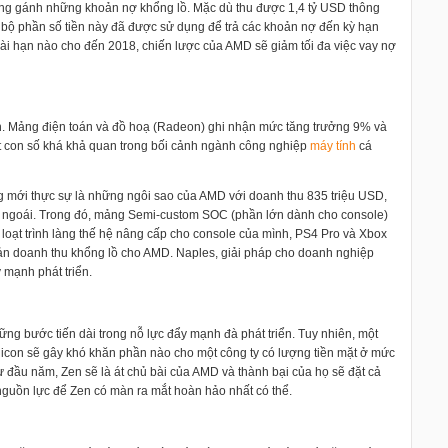
ang gánh những khoản nợ khổng lồ. Mặc dù thu được 1,4 tỷ USD thông
 bộ phần số tiền này đã được sử dụng để trả các khoản nợ đến kỳ hạn
dài hạn nào cho đến 2018, chiến lược của AMD sẽ giảm tối đa việc vay nợ
nh. Mảng điện toán và đồ hoạ (Radeon) ghi nhận mức tăng trưởng 9% và
ột con số khá khả quan trong bối cảnh ngành công nghiệp
máy tính
cá
mới thực sự là những ngôi sao của AMD với doanh thu 835 triệu USD,
m ngoái. Trong đó, mảng Semi-custom SOC (phần lớn dành cho console)
loạt trình làng thế hệ nâng cấp cho console của mình, PS4 Pro và Xbox
oản doanh thu khổng lồ cho AMD. Naples, giải pháp cho doanh nghiệp
 mạnh phát triển.
ng bước tiến dài trong nỗ lực đẩy mạnh đà phát triển. Tuy nhiên, một
ilicon sẽ gây khó khăn phần nào cho một công ty có lượng tiền mặt ở mức
đầu năm, Zen sẽ là át chủ bài của AMD và thành bại của họ sẽ đặt cả
i nguồn lực để Zen có màn ra mắt hoàn hảo nhất có thể.