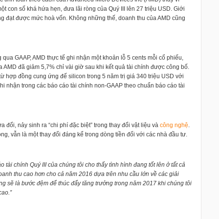
t con số khá hứa hẹn, đưa lãi ròng của Quý III lên 27 triệu USD. Giới
ăng đạt được mức hoà vốn. Không những thế, doanh thu của AMD cũng
ng qua GAAP, AMD thực tế ghi nhận một khoản lỗ 5 cents mỗi cổ phiếu,
a AMD đã giảm 5,7% chỉ vài giờ sau khi kết quả tài chính được công bố.
 hợp đồng cung ứng đế silicon trong 5 năm trị giá 340 triệu USD với
i nhận trong các báo cáo tài chính non-GAAP theo chuẩn báo cáo tài
ổi, nảy sinh ra “chi phí đặc biệt” trong thay đổi vật liệu và
công nghệ
.
ng, vẫn là một thay đổi đáng kể trong dòng tiền đối với các nhà đầu tư.
o tài chính Quý III của chúng tôi cho thấy tình hình đang tốt lên ở tất cả
oanh thu cao hơn cho cả năm 2016 dựa trên nhu cầu lớn về các giải
g sẽ là bước đệm để thúc đẩy tăng trưởng trong năm 2017 khi chúng tôi
cao.”