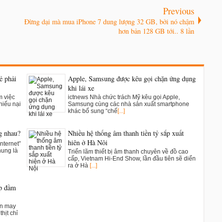
Previous
Đừng dại mà mua iPhone 7 dung lượng 32 GB, bởi nó chậm
hơn bản 128 GB tới.. 8 lần
ẻ phải
Apple, Samsung được kêu gọi chặn ứng dụng
khi lái xe
m việc
ictnews Nhà chức trách Mỹ kêu gọi Apple,
hiếu nại
Samsung cùng các nhà sản xuất smartphone
khác bổ sung “chế
[...]
g nhau?
Nhiều hệ thống âm thanh tiền tỷ sắp xuất
hiện ở Hà Nội
nternet”
hung là
Triển lãm thiết bị âm thanh chuyên về đồ cao
cấp, Vietnam Hi-End Show, lần đầu tiên sẽ diển
ra ở Hà
[...]
ụp đầm
ân may
hịt chỉ