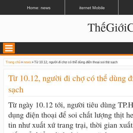
LATEST
02:11 AM
Nhiều hệ thống âm thanh tiền tỷ sắp xuất hiện ở Hà Nội
Home: news
iternet Mobile
ThếGiớ
Trang chủ
»
news
»
Từ 10.12, người đi chợ có thể dùng điện thoại soi thịt sạch
Từ 10.12, người đi chợ có thể dùng đi
sạch
Từ ngày 10.12 tới, người tiêu dùng TP.
dụng điện thoại để soi chất lượng thịt 
tin như xuất xứ trang trại, thời gian xuấ