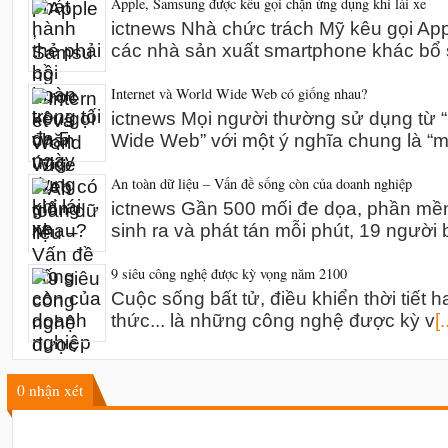
Apple, Samsung được kêu gọi chặn ứng dụng khi lái xe
ictnews Nhà chức trách Mỹ kêu gọi A
các nhà sản xuất smartphone khác bổ 
Internet và World Wide Web có giống nhau?
ictnews Mọi người thường sử dụng từ “I
Wide Web” với một ý nghĩa chung là “m
An toàn dữ liệu – Vấn đề sống còn của doanh nghiệp
ictnews Gần 500 mối đe dọa, phần mề
sinh ra và phát tán mỗi phút, 19 người 
9 siêu công nghệ được kỳ vọng năm 2100
Cuộc sống bất tử, điều khiển thời tiết h
thức... là những công nghệ được kỳ v
[.
0
nhận xét