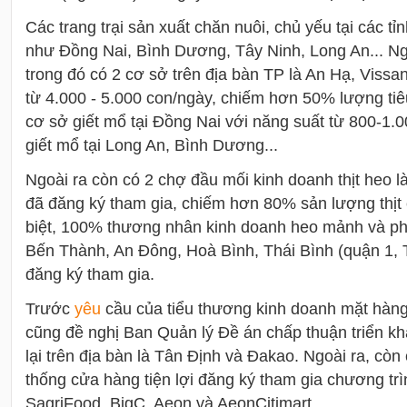
Các trang trại sản xuất chăn nuôi, chủ yếu tại các tỉ
như Đồng Nai, Bình Dương, Tây Ninh, Long An... Ng
trong đó có 2 cơ sở trên địa bàn TP là An Hạ, Vissa
từ 4.000 - 5.000 con/ngày, chiếm hơn 50% lượng tiê
cơ sở giết mổ tại Đồng Nai với năng suất từ 800-1.
giết mổ tại Long An, Bình Dương...
Ngoài ra còn có 2 chợ đầu mối kinh doanh thịt heo 
đã đăng ký tham gia, chiếm hơn 80% sản lượng thịt
biệt, 100% thương nhân kinh doanh heo mảnh và ph
Bến Thành, An Đông, Hoà Bình, Thái Bình (quận 1, 
đăng ký tham gia.
Trước
yêu
cầu của tiểu thương kinh doanh mặt hàng
cũng đề nghị Ban Quản lý Đề án chấp thuận triển kh
lại trên địa bàn là Tân Định và Đakao. Ngoài ra, còn 
thống cửa hàng tiện lợi đăng ký tham gia chương tr
SagriFood, BigC, Aeon và AeonCitimart.