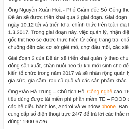
Ông Nguyễn Xuân Hoà - Phó Giám đốc Sở Công th
Đề án sẽ được triển khai qua 2 giai đoạn. Giai đoạn
ngày 10.12 tới và triển khai chính thức trên toàn đị
1.3.2017. Trong giai đoạn này, việc quản lý, nhận di
gốc thịt heo sẽ được thực hiện từ cổng trang trại chă
chuồng đến các cơ sở giết mổ, chợ đầu mối, các siêu 
Giai đoạn 2 của Đề án sẽ triển khai quản lý theo chu
động sản xuất, chăn nuôi heo từ khi mới sinh cho đ
kiến tổ chức trong năm 2017 và sẽ nhân rộng quản lý
gia sức, gia cầm, rau củ quả và các sản phẩm khác.
Ông Đào Hà Trung – Chủ tịch Hội
Công nghệ
cao TP
tiêu dùng được tải miễn phí phần mềm TE – FOOD c
các hệ điều hành ios, Androi và Window
phone
. Ban
cung cấp số điện thoại trực 24/7 để trả lời các thắc
dùng: 1900 6726.