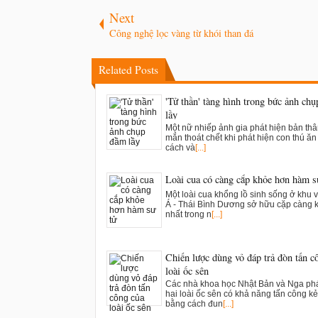
Next
Công nghệ lọc vàng từ khói than đá
Related Posts
'Tử thần' tàng hình trong bức ảnh ch
lầy
Một nữ nhiếp ảnh gia phát hiện bản th
mắn thoát chết khi phát hiện con thú ăn t
cách và
[...]
Loài cua có càng cắp khỏe hơn hàm s
Một loài cua khổng lồ sinh sống ở khu 
Á - Thái Bình Dương sở hữu cặp càng 
nhất trong n
[...]
Chiến lược dùng vỏ đáp trả đòn tấn c
loài ốc sên
Các nhà khoa học Nhật Bản và Nga phá
hai loài ốc sên có khả năng tấn công kẻ
bằng cách đun
[...]