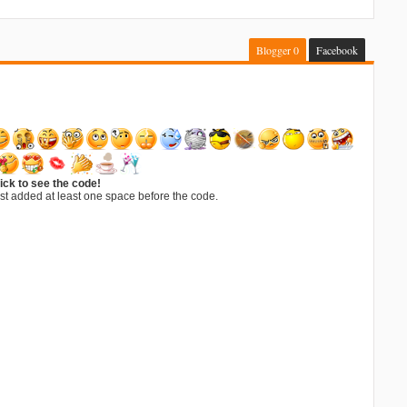
Blogger
0
Facebook
ick to see the code!
st added at least one space before the code.