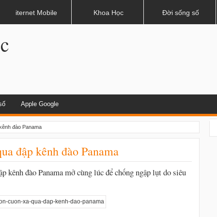
dụng khi lái xe
iternet Mobile
Khoa Học
Đời sống số
.c
số
Apple Google
 kênh đào Panama
 qua đập kênh đào Panama
đập kênh đào Panama mở cùng lúc để chống ngập lụt do siêu