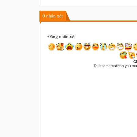
0
nhận xét
Đăng nhận xét
Cl
To insert emoticon you mu