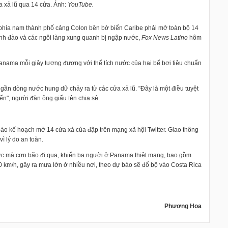
xả lũ qua 14 cửa. Ảnh:
YouTube.
hía nam thành phố cảng Colon bên bờ biển Caribe phải mở toàn bộ 14
kênh đào và các ngôi làng xung quanh bị ngập nước,
Fox News Latino
hôm
ama mỗi giây tương đương với thể tích nước của hai bể bơi tiêu chuẩn
n dòng nước hung dữ chảy ra từ các cửa xả lũ. "Đây là một điều tuyệt
ến", người đàn ông giấu tên chia sẻ.
áo kế hoạch mở 14 cửa xả của đập trên mạng xã hội Twitter. Giao thông
ì lý do an toàn.
vực mà cơn bão đi qua, khiến ba người ở Panama thiệt mạng, bao gồm
20 km/h, gây ra mưa lớn ở nhiều nơi, theo dự báo sẽ đổ bộ vào Costa Rica
Phương Hoa