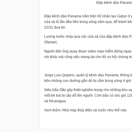
Đập kênh đào Panama 
Đập kênh đào Panama nằm trên hồ nhân tạo Gatun ở p
cửa xả lũ lần đầu tiên trong vòng năm qua, để tránh 
22/11 đưa tin.
Lượng nước chảy qua các cửa xả của đập kênh đào Pan
Olympic.
Người đàn ông quay đoạn video mạo hiểm đứng ngay gầ
vời khác mà công việc mang lại cho tôi cơ hội chứng ki
Jorge Luis Quijano, quản lý kênh đào Panama, thông b
trên những con đường gần đó bị cấm trong vòng 4 giờ v
Siêu bão Otto gây thiệt nghiêm trọng cho những khu 
một bé trai bị cây đổ lên người. Cơn bão có sức gió 1
và Nicaragua.
Xem thêm:
Nhà máy thủy điện xả nước như thế nào