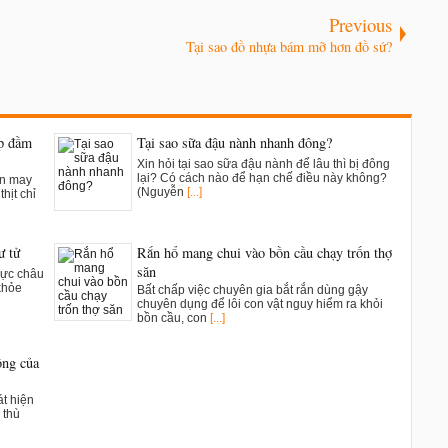
Previous
Tại sao đồ nhựa bám mỡ hơn đồ sứ?
ụp đầm
Tại sao sữa đậu nành nhanh đông?
Xin hỏi tại sao sữa đậu nành để lâu thì bị đông
lại? Có cách nào để hạn chế điều này không?
ân may
(Nguyễn
[...]
hịt chỉ
ư tử
Rắn hổ mang chui vào bồn cầu chạy trốn thợ
săn
vực châu
khỏe
Bất chấp việc chuyên gia bắt rắn dùng gậy
chuyên dụng để lôi con vật nguy hiểm ra khỏi
bồn cầu, con
[...]
ông của
t hiện
 thù