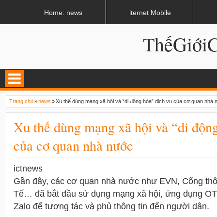
LATEST
02:13 AM
Apple, Samsung được kêu gọi chặn ứng dụng khi lái xe
Home: news
iternet Mobile
ThếGiớ
Trang chủ
»
news
»
Xu thế dùng mạng xã hội và “di động hóa” dịch vụ của cơ quan nhà
Xu thế dùng mạng xã hội và “di động
của cơ quan nhà nước
ictnews
Gần đây, các cơ quan nhà nước như EVN, Cổng thôn
Tế… đã bắt đầu sử dụng mạng xã hội, ứng dụng OT
Zalo để tương tác và phủ thông tin đến người dân.