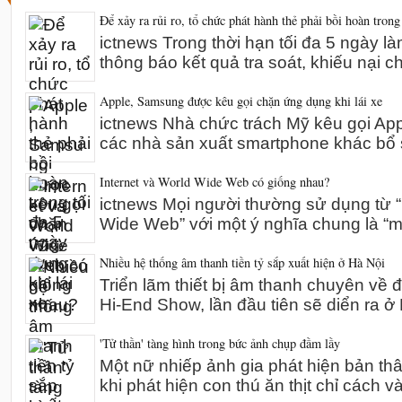
Để xảy ra rủi ro, tổ chức phát hành thẻ phải bồi hoàn trong
ictnews Trong thời hạn tối đa 5 ngày l
thông báo kết quả tra soát, khiếu nại 
Apple, Samsung được kêu gọi chặn ứng dụng khi lái xe
ictnews Nhà chức trách Mỹ kêu gọi A
các nhà sản xuất smartphone khác bổ 
Internet và World Wide Web có giống nhau?
ictnews Mọi người thường sử dụng từ “I
Wide Web” với một ý nghĩa chung là “m
Nhiều hệ thống âm thanh tiền tỷ sắp xuất hiện ở Hà Nội
Triển lãm thiết bị âm thanh chuyên về 
Hi-End Show, lần đầu tiên sẽ diển ra 
'Tử thần' tàng hình trong bức ảnh chụp đầm lầy
Một nữ nhiếp ảnh gia phát hiện bản th
khi phát hiện con thú ăn thịt chỉ cách v