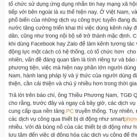
tổ chức sử dụng ứng dụng nhắn tin hay mạng xã hội
tiếp với bên ngoài là xu thế hiện nay. Ở Việt Nam, v
phổ biến của những dịch vụ công trực tuyến đang 
nước tăng cường triển khai thì việc dùng kênh này đ
dân, cũng như trong nội bộ sẽ trở thành mặc định. 
khi dùng Facebook hay Zalo để làm kênh tương tác v
động lực một cách có hệ thống, có tổ chức hơn cho
nhiên, vấn đề đáng quan tâm là tính riêng tư và bảo 
phương tiện, việc mà hiện nay phần lớn người dùng
Nam, hành lang pháp lý và ý thức của người dùng 
thiện, cần cải thiện và chú ý nhiều hơn trong thời gia
Trả lời trên báo chí, ông Thiều Phương Nam, TG
cho rằng, trước đây và ngay cả bây giờ, các dịch v
cung cấp qua nền tảng
PC
truyền thống. Tuy nhiên, 
các dịch vụ công qua thiết bị di động như smart
phon
nhiều. Với đà bùng nổ của các thiết bị di động như 
lưu tâm đến việc di động hóa các dịch vụ công để t