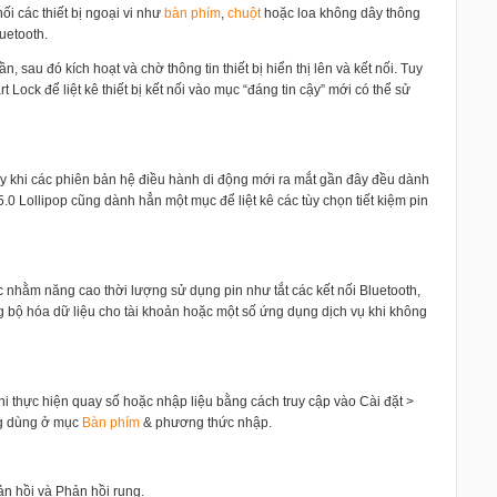
i các thiết bị ngoại vi như
bàn phím
,
chuột
hoặc loa không dây thông
uetooth.
, sau đó kích hoạt và chờ thông tin thiết bị hiển thị lên và kết nối. Tuy
Lock để liệt kê thiết bị kết nối vào mục “đáng tin cậy” mới có thể sử
y khi các phiên bản hệ điều hành di động mới ra mắt gần đây đều dành
5.0 Lollipop cũng dành hẳn một mục để liệt kê các tùy chọn tiết kiệm pin
 nhằm năng cao thời lượng sử dụng pin như tắt các kết nối Bluetooth,
ng bộ hóa dữ liệu cho tài khoản hoặc một số ứng dụng dịch vụ khi không
hi thực hiện quay số hoặc nhập liệu bằng cách truy cập vào Cài đặt >
g dùng ở mục
Bàn phím
& phương thức nhập.
n hồi và Phản hồi rung.