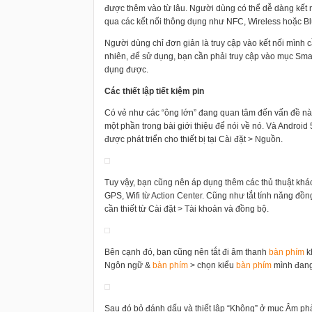
được thêm vào từ lâu. Người dùng có thể dễ dàng kết nố
qua các kết nối thông dụng như NFC, Wireless hoặc Bl
Người dùng chỉ đơn giản là truy cập vào kết nối mình cần
nhiên, để sử dụng, bạn cần phải truy cập vào mục Smart 
dụng được.
Các thiết lập tiết kiệm pin
Có vẻ như các “ông lớn” đang quan tâm đến vấn đề nà
một phần trong bài giới thiệu để nói về nó. Và Android 
được phát triển cho thiết bị tại Cài đặt > Nguồn.
Tuy vậy, bạn cũng nên áp dụng thêm các thủ thuật khác
GPS, Wifi từ Action Center. Cũng như tắt tính năng đồ
cần thiết từ Cài đặt > Tài khoản và đồng bộ.
Bên cạnh đó, bạn cũng nên tắt đi âm thanh
bàn phím
k
Ngôn ngữ &
bàn phím
> chọn kiểu
bàn phím
mình đan
Sau đó bỏ đánh dấu và thiết lập “Không” ở mục Âm phả