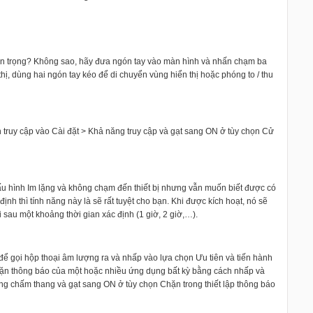
n trọng? Không sao, hãy đưa ngón tay vào màn hình và nhấn chạm ba
ị, dùng hai ngón tay kéo để di chuyển vùng hiển thị hoặc phóng to / thu
h truy cập vào Cài đặt > Khả năng truy cập và gạt sang ON ở tùy chọn Cử
cấu hình Im lặng và không chạm đến thiết bị nhưng vẫn muốn biết được có
nh thì tính năng này là sẽ rất tuyệt cho bạn. Khi được kích hoạt, nó sẽ
i sau một khoảng thời gian xác định (1 giờ, 2 giờ,…).
để gọi hộp thoại âm lượng ra và nhấp vào lựa chọn Ưu tiên và tiến hành
chặn thông báo của một hoặc nhiều ứng dụng bất kỳ bằng cách nhấp và
ng chấm thang và gạt sang ON ở tùy chọn Chặn trong thiết lập thông báo