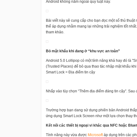
Android không nằm ngoài quy luật này.
Bài viết này sẽ cung cấp cho bạn đọc một số thủ thuật m
thể áp dụng nhằm mang lại những trải nghiệm tốt nhất
tham khảo.
Bỏ mật khẩu khi đang ở “khu vực an toàn”
Android 5.0 Lollipop có một tính năng khá hay đó là "Sma
(Trusted Places) để bỏ qua thao tác nhập mật khẩu khi 
Smart Lock > Địa điểm tin cậy
Nhấp vào tùy chọn “Thêm địa điểm đáng tin cậy”. Sau đ
Trường hợp bạn dang sử dụng phiên bản Android thấp
ứng dụng Smart Lock Screen như một lựa chọn thay th
Kết nối các thiết bị ngoại vi khác qua NFC hoặc Blue
Tính năng này vừa được
Microsoft
áp dụng trên các p