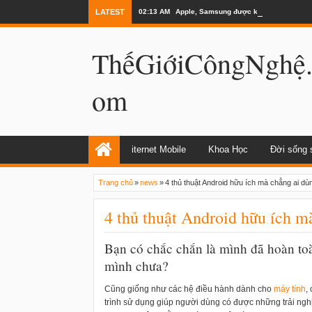
LATEST
02:13 AM
Apple, Samsung được kêu gọi chặn ứng 
ThếGiớiCôngNghệ
om
iternet Mobile
Khoa Học
Đời sống 
Trang chủ
»
news
»
4 thủ thuật Android hữu ích mà chẳng ai dùn
4 thủ thuật Android hữu ích m
Bạn có chắc chắn là mình đã hoàn to
mình chưa?
Cũng giống như các hệ điều hành dành cho
máy tính
,
trình sử dụng giúp người dùng có được những trải nghi