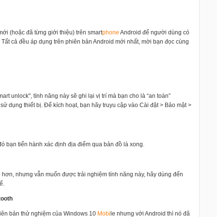
ới (hoặc đã từng giới thiệu) trên smart
phone
Android để người dùng có
. Tất cả đều áp dụng trên phiên bản Android mới nhất, mời bạn đọc cùng
rt unlock", tính năng này sẽ ghi lại vị trí mà bạn cho là “an toàn”
sử dụng thiết bị. Để kích hoạt, bạn hãy truyu cập vào Cài đặt > Bảo mật >
ó bạn tiến hành xác định địa điểm qua bản đồ là xong.
 hơn, nhưng vẫn muốn được trải nghiệm tính năng này, hãy dùng đến
ế.
tooth
hiên bản thử nghiệm của Windows 10
Mobi
le nhưng với Android thì nó đã