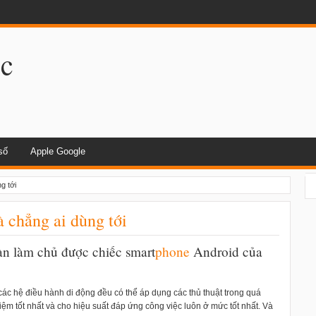
dụng khi lái xe
.c
số
Apple Google
g tới
à chẳng ai dùng tới
àn làm chủ được chiếc smart
phone
Android của
 các hệ điều hành di động đều có thể áp dụng các thủ thuật trong quá
ệm tốt nhất và cho hiệu suất đáp ứng công việc luôn ở mức tốt nhất. Và